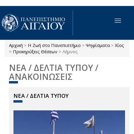
Παράκαμψη προς το κυρίως περιεχόμενο
Toggle
navigat
Αρχική
>
Η Ζωή στο Πανεπιστήμιο
>
Ψηφίσματα
>
Χίος
Είστε εδώ
>
Προκηρύξεις Θέσεων
>
Λήμνος
ΝΕΑ / ΔΕΛΤΙΑ ΤΥΠΟΥ /
ΑΝΑΚΟΙΝΩΣΕΙΣ
ΝΕΑ / ΔΕΛΤΙΑ ΤΥΠΟΥ