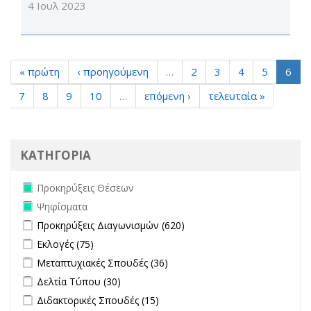
4 Ιουλ 2023
« πρώτη
‹ προηγούμενη
…
2
3
4
5
6
7
8
9
10
…
επόμενη ›
τελευταία »
ΚΑΤΗΓΟΡΙΑ
Remove Προκηρύξεις Θέσεων filter
Προκηρύξεις Θέσεων
Remove Ψηφίσματα filter
Ψηφίσματα
Apply Προκηρύξεις Διαγωνισμών filter
Apply Προκηρύξεις
Προκηρύξεις Διαγωνισμών (620)
Διαγωνισμών filter
Apply Εκλογές filter
Apply Εκλογές filter
Εκλογές (75)
Apply Μεταπτυχιακές Σπουδές filter
Apply Μεταπτυχιακές
Μεταπτυχιακές Σπουδές (36)
Σπουδές filter
Apply Δελτία Τύπου filter
Apply Δελτία Τύπου filter
Δελτία Τύπου (30)
Apply Διδακτορικές Σπουδές filter
Apply Διδακτορικές Σπουδές
Διδακτορικές Σπουδές (15)
filter