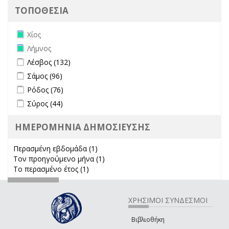
ΤΟΠΟΘΕΣΙΑ
Remove Χίος filter
Χίος
Remove Λήμνος filter
Λήμνος
Apply Λέσβος filter
Apply Λέσβος filter
Λέσβος (132)
Apply Σάμος filter
Apply Σάμος filter
Σάμος (96)
Apply Ρόδος filter
Apply Ρόδος filter
Ρόδος (76)
Apply Σύρος filter
Apply Σύρος filter
Σύρος (44)
ΗΜΕΡΟΜΗΝΙΑ ΔΗΜΟΣΙΕΥΣΗΣ
Περασμένη εβδομάδα (1)
Apply Περασμένη εβδομάδα filter
Τον προηγούμενο μήνα (1)
Apply Τον προηγούμενο μήνα
Το περασμένο έτος (1)
Apply Το περασμένο έτος filter
filter
ΧΡΗΣΙΜΟΙ ΣΥΝΔΕΣΜΟΙ
Βιβλιοθήκη