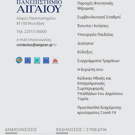
Παροχές Φοιτητικής
Μέριμνας
Συμβουλευτικοί Σταθμοί
Λόφος Πανεπιστημίου
81100 Μυτιλήνη
Έντυπα / Αιτήσεις
Τηλ. 22510 36000
Υπουργείο Παιδείας
e-mail επικοινωνίας:
Διαύγεια
(link sends e-mail)
contactus@aegean.gr
Εύδοξος
Συγγράμματα Τμημάτων
Η Ευρώπη σου
Κώδικας Ηθικής και
Επαγγελματικής
Συμπεριφοράς
Υπαλλήλων του Δημόσιου
Τομέα
Πρωτόκολλα διαχείρισης
κρούσματος Covid-19
ΑΝΑΚΟΙΝΩΣΕΙΣ
ΕΚΔΗΛΩΣΕΙΣ / ΣΥΝΕΔΡΙΑ