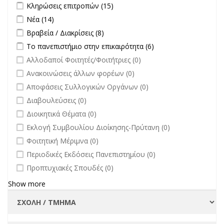
Apply Κληρώσεις επιτροπών filter
Apply Κληρώσεις επιτροπών
Κληρώσεις επιτροπών (15)
filter
Apply Νέα filter
Apply Νέα filter
Νέα (14)
Apply Βραβεία / Διακρίσεις filter
Apply Βραβεία / Διακρίσεις filter
Βραβεία / Διακρίσεις (8)
Apply Το πανεπιστήμιο στην επικαιρότητα filter
Apply Το
Το πανεπιστήμιο στην επικαιρότητα (6)
πανεπιστήμιο στην
undefined
Αλλοδαποί Φοιτητές/Φοιτήτριες (0)
επικαιρότητα filter
undefined
Ανακοινώσεις άλλων φορέων (0)
undefined
Αποφάσεις Συλλογικών Οργάνων (0)
undefined
Διαβουλεύσεις (0)
undefined
Διοικητικά Θέματα (0)
undefined
Εκλογή Συμβουλίου Διοίκησης-Πρύτανη (0)
undefined
Φοιτητική Μέριμνα (0)
undefined
Περιοδικές Εκδόσεις Πανεπιστημίου (0)
undefined
Προπτυχιακές Σπουδές (0)
Show more