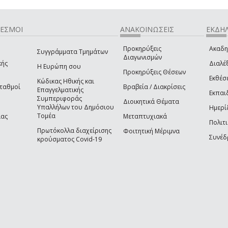
ΔΕΣΜΟΙ
ΑΝΑΚΟΙΝΩΣΕΙΣ
ΕΚΔΗΛ
Προκηρύξεις
Ακαδη
Συγγράμματα Τμημάτων
Διαγωνισμών
κής
Διαλέξ
Η Ευρώπη σου
Προκηρύξεις Θέσεων
Εκθέσ
Κώδικας Ηθικής και
Σταθμοί
Βραβεία / Διακρίσεις
Επαγγελματικής
Εκπαι
Συμπεριφοράς
Διοικητικά Θέματα
Υπαλλήλων του Δημόσιου
Ημερί
Τομέα
ίας
Μεταπτυχιακά
Πολιτι
Πρωτόκολλα διαχείρισης
Φοιτητική Μέριμνα
Συνέδ
κρούσματος Covid-19