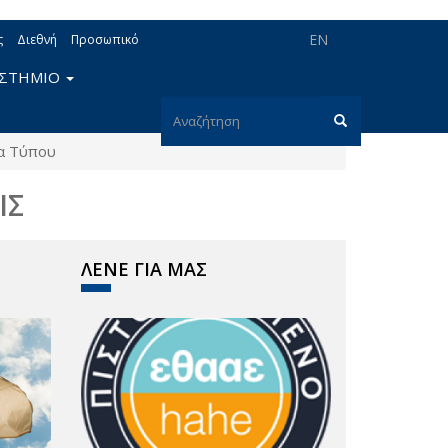
EN
ς
Διεθνή
Προσωπικό
ΙΣΤΗΜΙΟ
Φόρμα
α Τύπου
αναζήτησης
Αναζήτηση
ΙΣ
ΛΕΝΕ ΓΙΑ ΜΑΣ