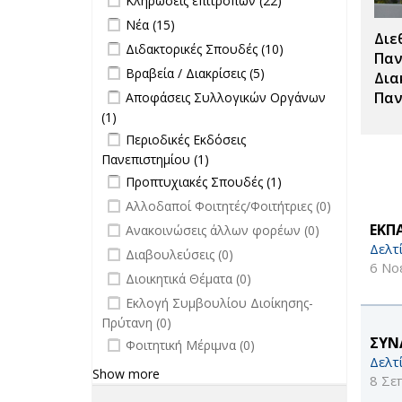
Κληρώσεις επιτροπών (22)
Σπουδές filter
Κληρώσεις
Apply Νέα filter
Apply Νέα filter
Νέα (15)
επιτροπών
Διε
Apply Διδακτορικές Σπουδές filter
Apply
Διδακτορικές Σπουδές (10)
filter
Παν
Διδακτορικές
Apply Βραβεία / Διακρίσεις filter
Apply
Βραβεία / Διακρίσεις (5)
Δια
Σπουδές
Βραβεία /
Apply Αποφάσεις Συλλογικών
Παν
Αποφάσεις Συλλογικών Οργάνων
filter
Διακρίσεις
Οργάνων filter
(1)
Apply Αποφάσεις Συλλογικών
filter
Apply Περιοδικές Εκδόσεις
Οργάνων filter
Περιοδικές Εκδόσεις
Πανεπιστημίου filter
Πανεπιστημίου (1)
Apply Περιοδικές
Apply Προπτυχιακές Σπουδές filter
Εκδόσεις
Apply
Προπτυχιακές Σπουδές (1)
Πανεπιστημίου filter
Προπτυχιακές
undefined
Αλλοδαποί Φοιτητές/Φοιτήτριες (0)
Σπουδές filter
undefined
ΕΚΠ
Ανακοινώσεις άλλων φορέων (0)
Δελτ
undefined
Διαβουλεύσεις (0)
6 Νο
undefined
Διοικητικά Θέματα (0)
undefined
Εκλογή Συμβουλίου Διοίκησης-
Πρύτανη (0)
undefined
ΣΥΝ
Φοιτητική Μέριμνα (0)
Δελτ
Show more
8 Σε