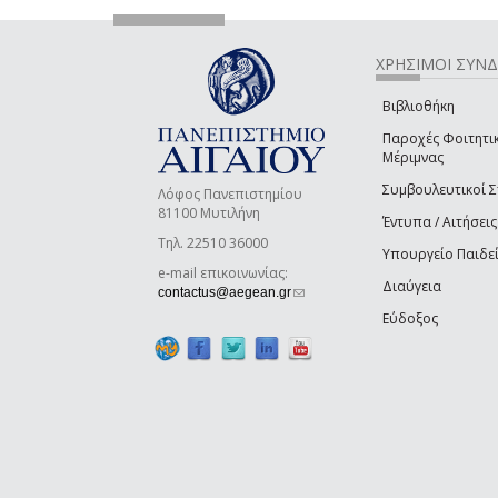
ΧΡΗΣΙΜΟΙ ΣΥΝ
Βιβλιοθήκη
Παροχές Φοιτητι
Μέριμνας
Συμβουλευτικοί 
Λόφος Πανεπιστημίου
81100 Μυτιλήνη
Έντυπα / Αιτήσεις
Τηλ. 22510 36000
Υπουργείο Παιδε
e-mail επικοινωνίας:
Διαύγεια
(link sends e-mail)
contactus@aegean.gr
Εύδοξος