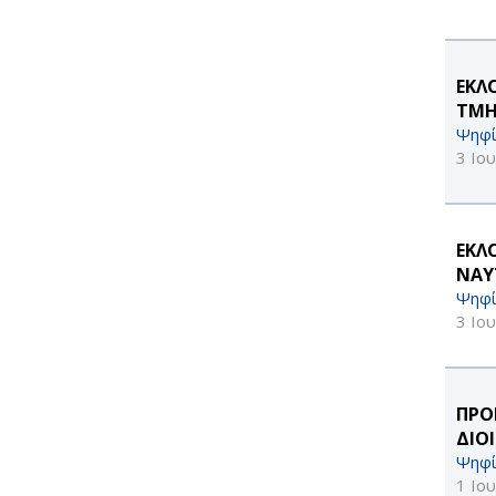
ΕΚΛ
ΤΜΗ
Ψηφί
3 Ιο
ΕΚΛ
ΝΑΥ
Ψηφί
3 Ιο
ΠΡΟ
ΔΙΟ
Ψηφί
1 Ιο