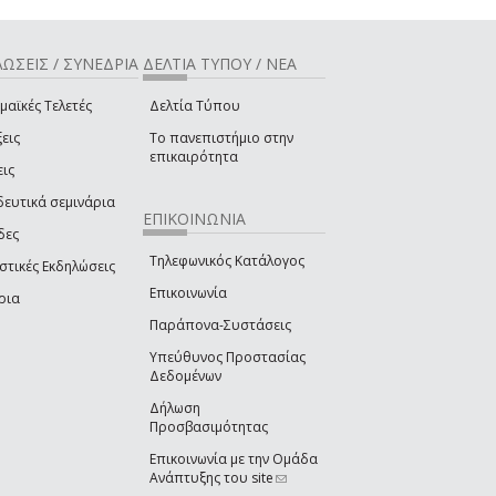
ΩΣΕΙΣ / ΣΥΝΕΔΡΙΑ
ΔΕΛΤΙΑ ΤΥΠΟΥ / ΝΕΑ
μαϊκές Τελετές
Δελτία Τύπου
εις
Το πανεπιστήμιο στην
επικαιρότητα
εις
δευτικά σεμινάρια
ΕΠΙΚΟΙΝΩΝΙΑ
δες
Τηλεφωνικός Κατάλογος
στικές Εκδηλώσεις
Επικοινωνία
ρια
Παράπονα-Συστάσεις
Υπεύθυνος Προστασίας
Δεδομένων
Δήλωση
Προσβασιμότητας
Επικοινωνία με την Ομάδα
Ανάπτυξης του site
(link sends e-mail)