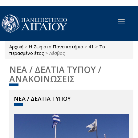
Παράκαμψη προς το κυρίως περιεχόμενο
Toggle
navigat
Αρχική
>
Η Ζωή στο Πανεπιστήμιο
>
41
>
Το
Είστε εδώ
περασμένο έτος
>
Λέσβος
ΝΕΑ / ΔΕΛΤΙΑ ΤΥΠΟΥ /
ΑΝΑΚΟΙΝΩΣΕΙΣ
ΝΕΑ / ΔΕΛΤΙΑ ΤΥΠΟΥ