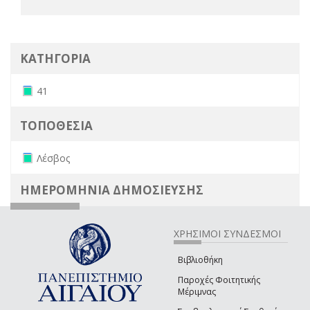
ΚΑΤΗΓΟΡΙΑ
Remove 41 filter
41
ΤΟΠΟΘΕΣΙΑ
Remove Λέσβος filter
Λέσβος
ΗΜΕΡΟΜΗΝΙΑ ΔΗΜΟΣΙΕΥΣΗΣ
ΧΡΗΣΙΜΟΙ ΣΥΝΔΕΣΜΟΙ
Βιβλιοθήκη
Παροχές Φοιτητικής
Μέριμνας