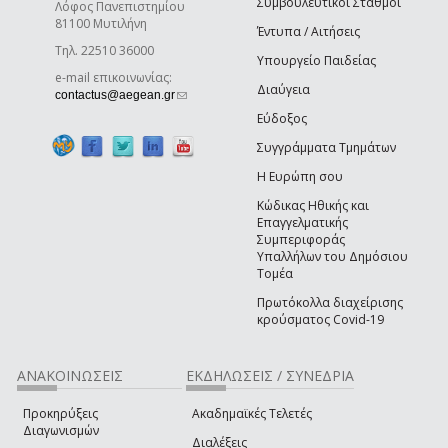
Συμβουλευτικοί Σταθμοί
Λόφος Πανεπιστημίου
81100 Μυτιλήνη
Έντυπα / Αιτήσεις
Τηλ. 22510 36000
Υπουργείο Παιδείας
e-mail επικοινωνίας:
Διαύγεια
(link sends e-mail)
contactus@aegean.gr
Εύδοξος
Συγγράμματα Τμημάτων
Η Ευρώπη σου
Κώδικας Ηθικής και
Επαγγελματικής
Συμπεριφοράς
Υπαλλήλων του Δημόσιου
Τομέα
Πρωτόκολλα διαχείρισης
κρούσματος Covid-19
ΑΝΑΚΟΙΝΩΣΕΙΣ
ΕΚΔΗΛΩΣΕΙΣ / ΣΥΝΕΔΡΙΑ
Προκηρύξεις
Ακαδημαϊκές Τελετές
Διαγωνισμών
Διαλέξεις