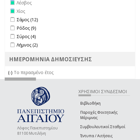
Remove Λέσβος filter
Λέσβος
Remove Χίος filter
Χίος
Apply Σάμος filter
Apply Σάμος filter
Σάμος (12)
Apply Ρόδος filter
Apply Ρόδος filter
Ρόδος (9)
Apply Σύρος filter
Apply Σύρος filter
Σύρος (4)
Apply Λήμνος filter
Apply Λήμνος filter
Λήμνος (2)
ΗΜΕΡΟΜΗΝΙΑ ΔΗΜΟΣΙΕΥΣΗΣ
(-)
Remove Το περασμένο έτος filter
Το περασμένο έτος
ΧΡΗΣΙΜΟΙ ΣΥΝΔΕΣΜΟΙ
Βιβλιοθήκη
Παροχές Φοιτητικής
Μέριμνας
Συμβουλευτικοί Σταθμοί
Λόφος Πανεπιστημίου
81100 Μυτιλήνη
Έντυπα / Αιτήσεις