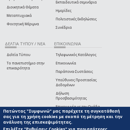
Εκπαιδευτικά σεμινάρια
Διοικητικά Θέματα
Ημερίδες
Μεταπτυχιακά
Πολιτιστικές Εκδηλώσεις
Φοιτητική Μέριμνα
Συνέδρια
ΔΕΛΤΙΑ ΤΥΠΟΥ / ΝΕΑ
ΕΠΙΚΟΙΝΩΝΙΑ
Δελτία Τύπου
Τηλεφωνικός Κατάλογος
Το πανεπιστήμιο στην
Επικοινωνία
επικαιρότητα
Παράπονα-Συστάσεις
Υπεύθυνος Προστασίας
Δεδομένων
Δήλωση
Προσβασιμότητας
Επικοινωνία με την Ομάδα
Πατώντας "Συμφωνώ" μας παρέχετε τη συγκατάθεσή
Ανάπτυξης του site
(link sends e-mail)
σας για τη χρήση cookies με σκοπό τη μέτρηση και την
ανάλυση της επισκεψιμότητας.
© ΠΑΝΕΠΙΣΤΗΜΙΟ ΑΙΓΑΙΟΥ
ΟΡΟΙ ΧΡΗΣΗΣ
ΠΟΛΙΤΙΚΗ COOKIES
ΟΜΑΔΑ
ΑΝΑΠΤΥΞΗΣ
Επιλέξτε "Ρυθμίσεις Cookies" για περισσότερες