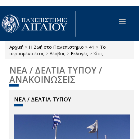
Παράκαμψη προς το κυρίως περιεχόμενο
Toggle
navigat
Αρχική
>
Η Ζωή στο Πανεπιστήμιο
>
41
>
Το
Είστε εδώ
περασμένο έτος
>
Λέσβος
>
Εκλογές
>
Χίος
ΝΕΑ / ΔΕΛΤΙΑ ΤΥΠΟΥ /
ΑΝΑΚΟΙΝΩΣΕΙΣ
ΝΕΑ / ΔΕΛΤΙΑ ΤΥΠΟΥ