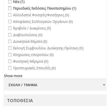
Apply Νέα filter
Apply Νέα filter
Νέα (1)
Apply Περιοδικές Εκδόσεις Πανεπιστημίου filter
Apply Περιοδικές
Περιοδικές Εκδόσεις Πανεπιστημίου (1)
Εκδόσεις
undefined
Αλλοδαποί Φοιτητές/Φοιτήτριες (0)
Πανεπιστημίου
undefined
Αποφάσεις Συλλογικών Οργάνων (0)
filter
undefined
Βραβεία / Διακρίσεις (0)
undefined
Διαβουλεύσεις (0)
undefined
Διοικητικά Θέματα (0)
undefined
Εκλογή Συμβουλίου Διοίκησης-Πρύτανη (0)
undefined
Κληρώσεις επιτροπών (0)
undefined
Φοιτητική Μέριμνα (0)
undefined
Προπτυχιακές Σπουδές (0)
Show more
ΤΟΠΟΘΕΣΙΑ