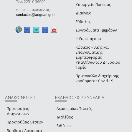
Τηλ. 22510 36000
Υπουργείο Παιδείας
e-mail επικοινωνίας:
Διαύγεια
(link sends e-mail)
contactus@aegean.gr
Εύδοξος
Συγγράμματα Τμημάτων
Η Ευρώπη σου
Κώδικας Ηθικής και
Επαγγελματικής
Συμπεριφοράς
Υπαλλήλων του Δημόσιου
Τομέα
Πρωτόκολλα διαχείρισης
κρούσματος Covid-19
ΑΝΑΚΟΙΝΩΣΕΙΣ
ΕΚΔΗΛΩΣΕΙΣ / ΣΥΝΕΔΡΙΑ
Προκηρύξεις
Ακαδημαϊκές Τελετές
Διαγωνισμών
Διαλέξεις
Προκηρύξεις Θέσεων
Εκθέσεις
Βραβεία / Διακρίσεις