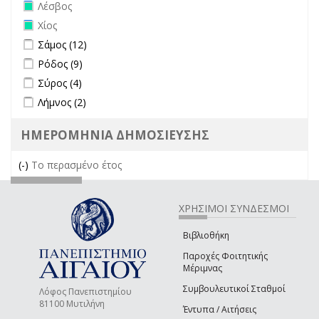
Remove Λέσβος filter
Λέσβος
Remove Χίος filter
Χίος
Apply Σάμος filter
Apply Σάμος filter
Σάμος (12)
Apply Ρόδος filter
Apply Ρόδος filter
Ρόδος (9)
Apply Σύρος filter
Apply Σύρος filter
Σύρος (4)
Apply Λήμνος filter
Apply Λήμνος filter
Λήμνος (2)
ΗΜΕΡΟΜΗΝΙΑ ΔΗΜΟΣΙΕΥΣΗΣ
(-)
Remove Το περασμένο έτος filter
Το περασμένο έτος
ΧΡΗΣΙΜΟΙ ΣΥΝΔΕΣΜΟΙ
Βιβλιοθήκη
Παροχές Φοιτητικής
Μέριμνας
Συμβουλευτικοί Σταθμοί
Λόφος Πανεπιστημίου
81100 Μυτιλήνη
Έντυπα / Αιτήσεις