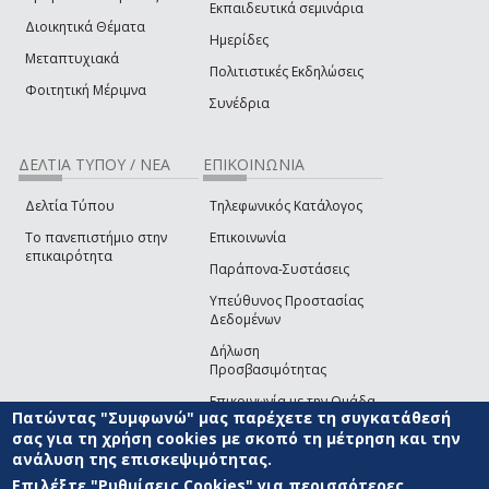
Εκπαιδευτικά σεμινάρια
Διοικητικά Θέματα
Ημερίδες
Μεταπτυχιακά
Πολιτιστικές Εκδηλώσεις
Φοιτητική Μέριμνα
Συνέδρια
ΔΕΛΤΙΑ ΤΥΠΟΥ / ΝΕΑ
ΕΠΙΚΟΙΝΩΝΙΑ
Δελτία Τύπου
Τηλεφωνικός Κατάλογος
Το πανεπιστήμιο στην
Επικοινωνία
επικαιρότητα
Παράπονα-Συστάσεις
Υπεύθυνος Προστασίας
Δεδομένων
Δήλωση
Προσβασιμότητας
Επικοινωνία με την Ομάδα
Πατώντας "Συμφωνώ" μας παρέχετε τη συγκατάθεσή
Ανάπτυξης του site
(link sends e-mail)
σας για τη χρήση cookies με σκοπό τη μέτρηση και την
ανάλυση της επισκεψιμότητας.
© ΠΑΝΕΠΙΣΤΗΜΙΟ ΑΙΓΑΙΟΥ
ΟΡΟΙ ΧΡΗΣΗΣ
ΠΟΛΙΤΙΚΗ COOKIES
ΟΜΑΔΑ
ΑΝΑΠΤΥΞΗΣ
Επιλέξτε "Ρυθμίσεις Cookies" για περισσότερες