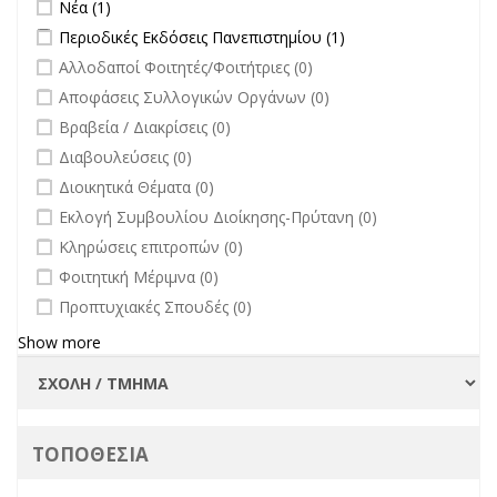
Apply Νέα filter
Apply Νέα filter
Νέα (1)
Apply Περιοδικές Εκδόσεις Πανεπιστημίου filter
Apply Περιοδικές
Περιοδικές Εκδόσεις Πανεπιστημίου (1)
Εκδόσεις
undefined
Αλλοδαποί Φοιτητές/Φοιτήτριες (0)
Πανεπιστημίου
undefined
Αποφάσεις Συλλογικών Οργάνων (0)
filter
undefined
Βραβεία / Διακρίσεις (0)
undefined
Διαβουλεύσεις (0)
undefined
Διοικητικά Θέματα (0)
undefined
Εκλογή Συμβουλίου Διοίκησης-Πρύτανη (0)
undefined
Κληρώσεις επιτροπών (0)
undefined
Φοιτητική Μέριμνα (0)
undefined
Προπτυχιακές Σπουδές (0)
Show more
ΤΟΠΟΘΕΣΙΑ