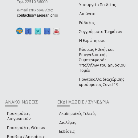
Τηλ. 22510 36000
Υπουργείο Παιδείας
e-mail επικοινωνίας:
Διαύγεια
(link sends e-mail)
contactus@aegean.gr
Εύδοξος
Συγγράμματα Τμημάτων
Η Ευρώπη σου
Κώδικας Ηθικής και
Επαγγελματικής
Συμπεριφοράς
Υπαλλήλων του Δημόσιου
Τομέα
Πρωτόκολλα διαχείρισης
κρούσματος Covid-19
ΑΝΑΚΟΙΝΩΣΕΙΣ
ΕΚΔΗΛΩΣΕΙΣ / ΣΥΝΕΔΡΙΑ
Προκηρύξεις
Ακαδημαϊκές Τελετές
Διαγωνισμών
Διαλέξεις
Προκηρύξεις Θέσεων
Εκθέσεις
Βραβεία / Διακρίσεις