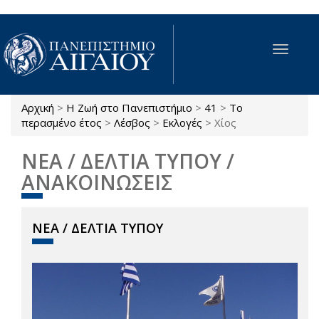
Παράκαμψη προς το κυρίως περιεχόμενο
Toggle
navigat
Αρχική
>
Η Ζωή στο Πανεπιστήμιο
>
41
>
Το
Είστε εδώ
περασμένο έτος
>
Λέσβος
>
Εκλογές
>
Χίος
ΝΕΑ / ΔΕΛΤΙΑ ΤΥΠΟΥ /
ΑΝΑΚΟΙΝΩΣΕΙΣ
ΝΕΑ / ΔΕΛΤΙΑ ΤΥΠΟΥ