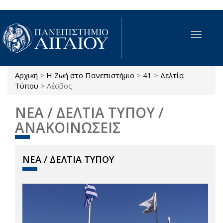
Παράκαμψη προς το κυρίως περιεχόμενο
Toggle
navigat
Αρχική
>
Η Ζωή στο Πανεπιστήμιο
>
41
>
Δελτία
Είστε εδώ
Τύπου
>
Λέσβος
ΝΕΑ / ΔΕΛΤΙΑ ΤΥΠΟΥ /
ΑΝΑΚΟΙΝΩΣΕΙΣ
ΝΕΑ / ΔΕΛΤΙΑ ΤΥΠΟΥ