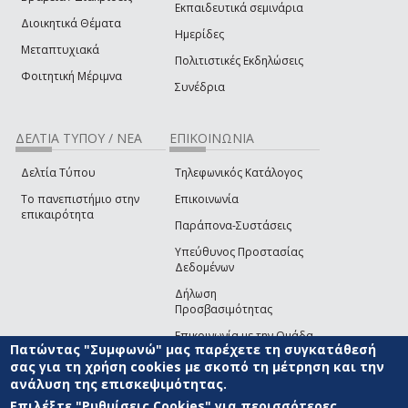
Εκπαιδευτικά σεμινάρια
Διοικητικά Θέματα
Ημερίδες
Μεταπτυχιακά
Πολιτιστικές Εκδηλώσεις
Φοιτητική Μέριμνα
Συνέδρια
ΔΕΛΤΙΑ ΤΥΠΟΥ / ΝΕΑ
ΕΠΙΚΟΙΝΩΝΙΑ
Δελτία Τύπου
Τηλεφωνικός Κατάλογος
Το πανεπιστήμιο στην
Επικοινωνία
επικαιρότητα
Παράπονα-Συστάσεις
Υπεύθυνος Προστασίας
Δεδομένων
Δήλωση
Προσβασιμότητας
Επικοινωνία με την Ομάδα
Πατώντας "Συμφωνώ" μας παρέχετε τη συγκατάθεσή
Ανάπτυξης του site
(link sends e-mail)
σας για τη χρήση cookies με σκοπό τη μέτρηση και την
ανάλυση της επισκεψιμότητας.
© ΠΑΝΕΠΙΣΤΗΜΙΟ ΑΙΓΑΙΟΥ
ΟΡΟΙ ΧΡΗΣΗΣ
ΠΟΛΙΤΙΚΗ COOKIES
ΟΜΑΔΑ
ΑΝΑΠΤΥΞΗΣ
Επιλέξτε "Ρυθμίσεις Cookies" για περισσότερες