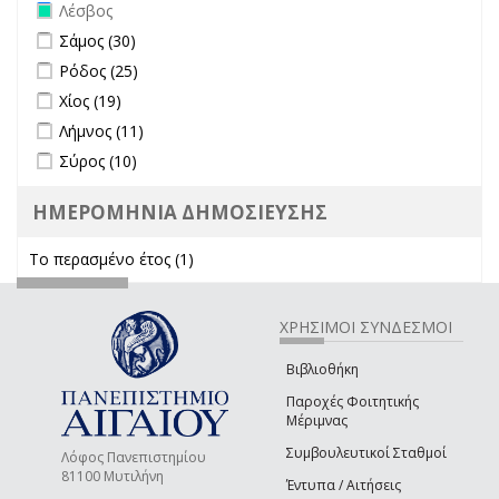
Remove Λέσβος filter
Λέσβος
Apply Σάμος filter
Apply Σάμος filter
Σάμος (30)
Apply Ρόδος filter
Apply Ρόδος filter
Ρόδος (25)
Apply Χίος filter
Apply Χίος filter
Χίος (19)
Apply Λήμνος filter
Apply Λήμνος filter
Λήμνος (11)
Apply Σύρος filter
Apply Σύρος filter
Σύρος (10)
ΗΜΕΡΟΜΗΝΙΑ ΔΗΜΟΣΙΕΥΣΗΣ
Το περασμένο έτος (1)
Apply Το περασμένο έτος filter
ΧΡΗΣΙΜΟΙ ΣΥΝΔΕΣΜΟΙ
Βιβλιοθήκη
Παροχές Φοιτητικής
Μέριμνας
Συμβουλευτικοί Σταθμοί
Λόφος Πανεπιστημίου
81100 Μυτιλήνη
Έντυπα / Αιτήσεις