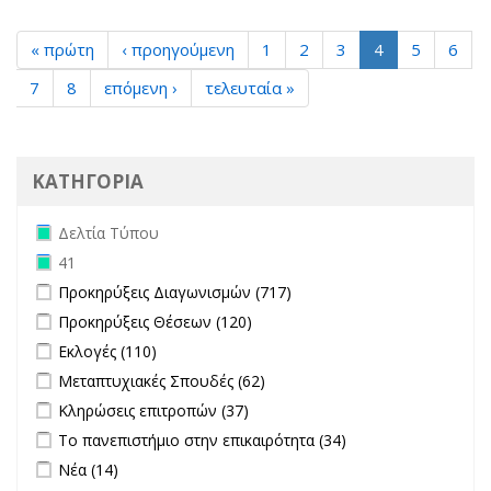
« πρώτη
‹ προηγούμενη
1
2
3
4
5
6
7
8
επόμενη ›
τελευταία »
ΚΑΤΗΓΟΡΙΑ
Remove Δελτία Τύπου filter
Δελτία Τύπου
Remove 41 filter
41
Apply Προκηρύξεις Διαγωνισμών filter
Apply Προκηρύξεις
Προκηρύξεις Διαγωνισμών (717)
Διαγωνισμών filter
Apply Προκηρύξεις Θέσεων filter
Apply Προκηρύξεις Θέσεων
Προκηρύξεις Θέσεων (120)
filter
Apply Εκλογές filter
Apply Εκλογές filter
Εκλογές (110)
Apply Μεταπτυχιακές Σπουδές filter
Apply Μεταπτυχιακές
Μεταπτυχιακές Σπουδές (62)
Σπουδές filter
Apply Κληρώσεις επιτροπών filter
Apply Κληρώσεις επιτροπών
Κληρώσεις επιτροπών (37)
filter
Apply Το πανεπιστήμιο στην επικαιρότητα filter
Apply Το
Το πανεπιστήμιο στην επικαιρότητα (34)
πανεπιστήμιο
Apply Νέα filter
Apply Νέα filter
Νέα (14)
στην