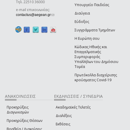
Τηλ. 22510 36000
Υπουργείο Παιδείας
e-mail επικοινωνίας:
Διαύγεια
(link sends e-mail)
contactus@aegean.gr
Εύδοξος
Συγγράμματα Τμημάτων
Η Ευρώπη σου
Κώδικας Ηθικής και
Επαγγελματικής
Συμπεριφοράς
Υπαλλήλων του Δημόσιου
Τομέα
Πρωτόκολλα διαχείρισης
κρούσματος Covid-19
ΑΝΑΚΟΙΝΩΣΕΙΣ
ΕΚΔΗΛΩΣΕΙΣ / ΣΥΝΕΔΡΙΑ
Προκηρύξεις
Ακαδημαϊκές Τελετές
Διαγωνισμών
Διαλέξεις
Προκηρύξεις Θέσεων
Εκθέσεις
Βραβεία / Διακρίσεις