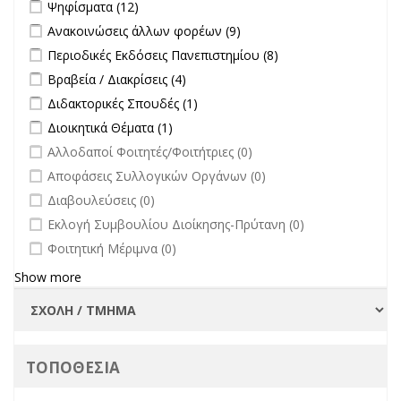
Apply Ψηφίσματα filter
Apply Ψηφίσματα filter
Ψηφίσματα (12)
επικαιρότητα filter
Apply Ανακοινώσεις άλλων φορέων filter
Apply Ανακοινώσεις
Ανακοινώσεις άλλων φορέων (9)
άλλων φορέων filter
Apply Περιοδικές Εκδόσεις Πανεπιστημίου filter
Apply Περιοδικές
Περιοδικές Εκδόσεις Πανεπιστημίου (8)
Εκδόσεις
Apply Βραβεία / Διακρίσεις filter
Apply Βραβεία / Διακρίσεις filter
Βραβεία / Διακρίσεις (4)
Πανεπιστημίου
Apply Διδακτορικές Σπουδές filter
Apply Διδακτορικές Σπουδές
Διδακτορικές Σπουδές (1)
filter
filter
Apply Διοικητικά Θέματα filter
Apply Διοικητικά Θέματα filter
Διοικητικά Θέματα (1)
undefined
Αλλοδαποί Φοιτητές/Φοιτήτριες (0)
undefined
Αποφάσεις Συλλογικών Οργάνων (0)
undefined
Διαβουλεύσεις (0)
undefined
Εκλογή Συμβουλίου Διοίκησης-Πρύτανη (0)
undefined
Φοιτητική Μέριμνα (0)
Show more
ΤΟΠΟΘΕΣΙΑ