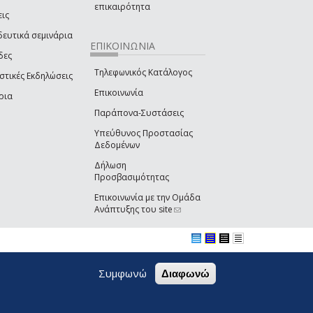
επικαιρότητα
εις
δευτικά σεμινάρια
ΕΠΙΚΟΙΝΩΝΙΑ
δες
Τηλεφωνικός Κατάλογος
στικές Εκδηλώσεις
Επικοινωνία
ρια
Παράπονα-Συστάσεις
Υπεύθυνος Προστασίας
Δεδομένων
Δήλωση
Προσβασιμότητας
Επικοινωνία με την Ομάδα
Ανάπτυξης του site
(link sends e-mail)
Συμφωνώ
Διαφωνώ