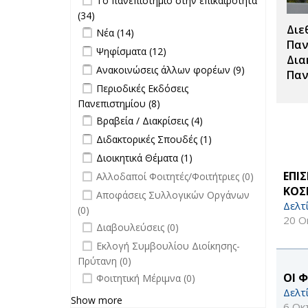
Το πανεπιστήμιο στην επικαιρότητα
επιτροπών
επικαιρότητα filter
(34)
Apply Το πανεπιστήμιο στην
filter
Διε
Apply Νέα filter
επικαιρότητα filter
Apply Νέα filter
Νέα (14)
Παν
Apply Ψηφίσματα filter
Apply Ψηφίσματα filter
Ψηφίσματα (12)
Δια
Apply Ανακοινώσεις άλλων φορέων
Apply
Ανακοινώσεις άλλων φορέων (9)
Παν
filter
Ανακοινώσεις
Apply Περιοδικές Εκδόσεις
Περιοδικές Εκδόσεις
άλλων
Πανεπιστημίου filter
Πανεπιστημίου (8)
Apply Περιοδικές
φορέων filter
Apply Βραβεία / Διακρίσεις filter
Εκδόσεις
Apply
Βραβεία / Διακρίσεις (4)
Πανεπιστημίου filter
Βραβεία /
Apply Διδακτορικές Σπουδές filter
Apply
Διδακτορικές Σπουδές (1)
Διακρίσεις
Διδακτορικές
Apply Διοικητικά Θέματα filter
Apply Διοικητικά
Διοικητικά Θέματα (1)
filter
Σπουδές
Θέματα filter
undefined
ΕΠΙ
Αλλοδαποί Φοιτητές/Φοιτήτριες (0)
filter
ΚΟΣ
undefined
Αποφάσεις Συλλογικών Οργάνων
Δελτ
(0)
20 Ο
undefined
Διαβουλεύσεις (0)
undefined
Εκλογή Συμβουλίου Διοίκησης-
Πρύτανη (0)
undefined
OI 
Φοιτητική Μέριμνα (0)
Δελτ
Show more
6 Οκ