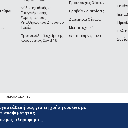
Προκηρύξεις Θέσεων
Εκθέσ
Κώδικας Ηθικής και
Σταθμοί
Βραβεία / Διακρίσεις
Επαγγελματικής
Εκπαι
Συμπεριφοράς
Διοικητικά Θέματα
Υπαλλήλων του Δημόσιου
Ημερί
Τομέα
ίας
Μεταπτυχιακά
Πολιτι
Πρωτόκολλα διαχείρισης
Φοιτητική Μέριμνα
Συνέδ
κρούσματος Covid-19
ΟΜΑΔΑ ΑΝΑΠΤΥΞΗΣ
γκατάθεσή σας για τη χρήση cookies με
επισκεψιμότητας.
σότερες πληροφορίες.