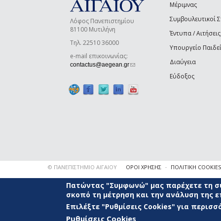
Μέριμνας
Συμβουλευτικοί 
Λόφος Πανεπιστημίου
81100 Μυτιλήνη
Έντυπα / Αιτήσεις
Τηλ. 22510 36000
Υπουργείο Παιδε
e-mail επικοινωνίας:
Διαύγεια
(link sends e-mail)
contactus@aegean.gr
Εύδοξος
© ΠΑΝΕΠΙΣΤΗΜΙΟ ΑΙΓΑΙΟΥ
ΟΡΟΙ ΧΡΗΣΗΣ
ΠΟΛΙΤΙΚΗ COOKIES
Πατώντας "Συμφωνώ" μας παρέχετε τη συ
σκοπό τη μέτρηση και την ανάλυση της 
Επιλέξτε "Ρυθμίσεις Cookies" για περισ
Ρυθμίσεις Cookies