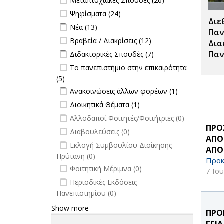
Μεταπτυχιακές Σπουδές (26)
Μεταπτυχιακές
Apply Ψηφίσματα filter
Apply Ψηφίσματα filter
Ψηφίσματα (24)
Σπουδές filter
Διε
Apply Νέα filter
Apply Νέα filter
Νέα (13)
Παν
Apply Βραβεία / Διακρίσεις filter
Apply
Βραβεία / Διακρίσεις (12)
Δια
Βραβεία /
Apply Διδακτορικές Σπουδές filter
Apply
Παν
Διδακτορικές Σπουδές (7)
Διακρίσεις
Διδακτορικές
Apply Το πανεπιστήμιο στην
Το πανεπιστήμιο στην επικαιρότητα
filter
Σπουδές
επικαιρότητα filter
(5)
Apply Το πανεπιστήμιο στην
filter
Apply Ανακοινώσεις άλλων φορέων
επικαιρότητα filter
Apply
Ανακοινώσεις άλλων φορέων (1)
filter
Ανακοινώσεις
Apply Διοικητικά Θέματα filter
Apply Διοικητικά
Διοικητικά Θέματα (1)
άλλων
Θέματα filter
undefined
Αλλοδαποί Φοιτητές/Φοιτήτριες (0)
φορέων filter
ΠΡΟ
undefined
Διαβουλεύσεις (0)
ΑΠΟ
undefined
Εκλογή Συμβουλίου Διοίκησης-
ΑΠΟ
Πρύτανη (0)
Προκ
undefined
Φοιτητική Μέριμνα (0)
7 Ιο
undefined
Περιοδικές Εκδόσεις
Πανεπιστημίου (0)
Show more
ΠΡΟ
ΓΓΙ