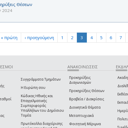
ηρύξεις Θέσεων
γ 2024
« πρώτη
‹ προηγούμενη
1
2
3
4
5
6
7
ΔΕΣΜΟΙ
ΑΝΑΚΟΙΝΩΣΕΙΣ
ΕΚΔΗΛ
Προκηρύξεις
Ακαδη
Συγγράμματα Τμημάτων
Διαγωνισμών
κής
Διαλέξ
Η Ευρώπη σου
Προκηρύξεις Θέσεων
Εκθέσ
Κώδικας Ηθικής και
Σταθμοί
Βραβεία / Διακρίσεις
Επαγγελματικής
Εκπαι
Συμπεριφοράς
Διοικητικά Θέματα
Υπαλλήλων του Δημόσιου
Ημερί
Τομέα
ίας
Μεταπτυχιακά
Πολιτι
Πρωτόκολλα διαχείρισης
Φοιτητική Μέριμνα
Συνέδ