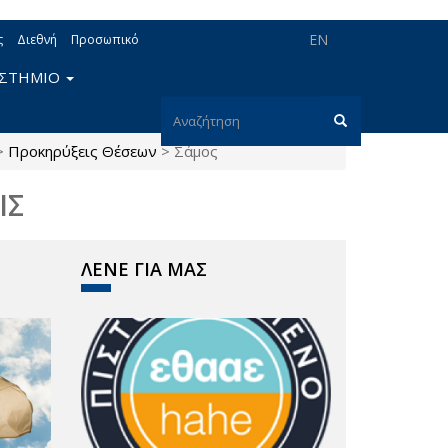
EN
ς
Διεθνή
Προσωπικό
ΙΣΤΗΜΙΟ
Φόρμα
>
Προκηρύξεις Θέσεων
>
Σάμος
αναζήτησης
Αναζήτηση
ΙΣ
ΛΕΝΕ ΓΙΑ ΜΑΣ