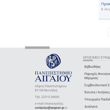
Προκ
8 Αυ
ΧΡΗΣΙΜΟΙ ΣΥΝ
Βιβλιοθήκη
Παροχές Φοιτητι
Μέριμνας
Συμβουλευτικοί 
Λόφος Πανεπιστημίου
81100 Μυτιλήνη
Έντυπα / Αιτήσεις
Τηλ. 22510 36000
Υπουργείο Παιδε
e-mail επικοινωνίας:
Διαύγεια
(link sends e-mail)
contactus@aegean.gr