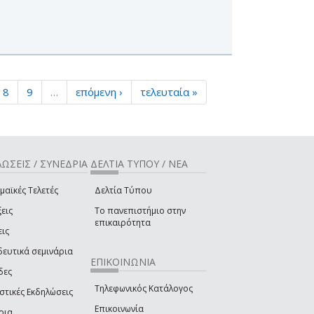
8
9
…
επόμενη ›
τελευταία »
ΩΣΕΙΣ / ΣΥΝΕΔΡΙΑ
ΔΕΛΤΙΑ ΤΥΠΟΥ / ΝΕΑ
μαϊκές Τελετές
Δελτία Τύπου
εις
Το πανεπιστήμιο στην
επικαιρότητα
εις
δευτικά σεμινάρια
ΕΠΙΚΟΙΝΩΝΙΑ
δες
Τηλεφωνικός Κατάλογος
στικές Εκδηλώσεις
Επικοινωνία
ρια