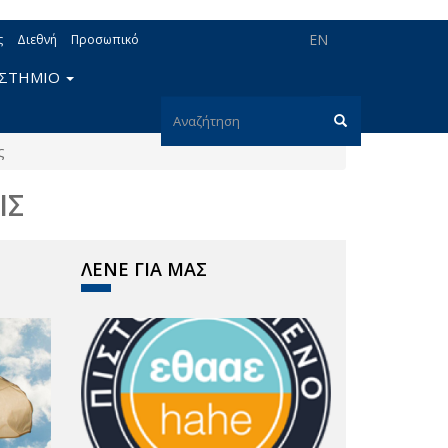
EN
ς
Διεθνή
Προσωπικό
ΙΣΤΗΜΙΟ
Φόρμα
ς
αναζήτησης
Αναζήτηση
ΙΣ
ΛΕΝΕ ΓΙΑ ΜΑΣ