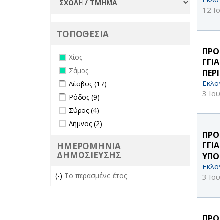
12 Ι
ΤΟΠΟΘΕΣΙΑ
ΠΡΟ
Remove Χίος filter
Χίος
ΓΓΙ
Remove Σάμος filter
Σάμος
ΠΕΡ
Apply Λέσβος filter
Apply Λέσβος filter
Εκλο
Λέσβος (17)
3 Ιο
Apply Ρόδος filter
Apply Ρόδος filter
Ρόδος (9)
Apply Σύρος filter
Apply Σύρος filter
Σύρος (4)
Apply Λήμνος filter
Apply Λήμνος filter
Λήμνος (2)
ΠΡΟ
ΓΓΙ
ΗΜΕΡΟΜΗΝΙΑ
ΔΗΜΟΣΙΕΥΣΗΣ
ΥΠΟ
Εκλο
(-)
Remove Το περασμένο έτος filter
Το περασμένο έτος
3 Ιο
ΠΡΟ