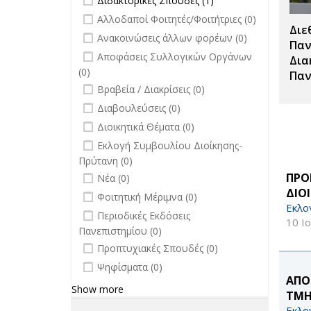
Διδακτορικές Σπουδές (1)
Σπουδές filter
Διδακτορικές
undefined
Αλλοδαποί Φοιτητές/Φοιτήτριες (0)
Σπουδές
Διε
undefined
Ανακοινώσεις άλλων φορέων (0)
filter
Παν
undefined
Αποφάσεις Συλλογικών Οργάνων
Δια
(0)
Παν
undefined
Βραβεία / Διακρίσεις (0)
undefined
Διαβουλεύσεις (0)
undefined
Διοικητικά Θέματα (0)
undefined
Εκλογή Συμβουλίου Διοίκησης-
Πρύτανη (0)
undefined
ΠΡΟ
Νέα (0)
ΔΙΟ
undefined
Φοιτητική Μέριμνα (0)
Εκλο
undefined
Περιοδικές Εκδόσεις
10 Ι
Πανεπιστημίου (0)
undefined
Προπτυχιακές Σπουδές (0)
undefined
Ψηφίσματα (0)
ΑΠΟ
Show more
ΤΜΗ
Εκλο