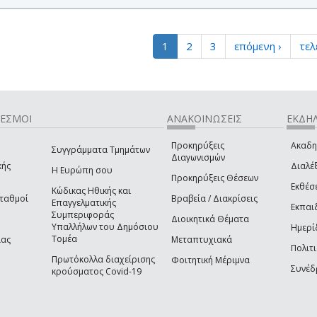
1
2
3
επόμενη ›
τελ
ΔΕΣΜΟΙ
ΑΝΑΚΟΙΝΩΣΕΙΣ
ΕΚΔΗΛ
Προκηρύξεις
Ακαδη
Συγγράμματα Τμημάτων
Διαγωνισμών
κής
Διαλέξ
Η Ευρώπη σου
Προκηρύξεις Θέσεων
Εκθέσ
Κώδικας Ηθικής και
Σταθμοί
Βραβεία / Διακρίσεις
Επαγγελματικής
Εκπαι
Συμπεριφοράς
Διοικητικά Θέματα
Υπαλλήλων του Δημόσιου
Ημερί
Τομέα
ίας
Μεταπτυχιακά
Πολιτι
Πρωτόκολλα διαχείρισης
Φοιτητική Μέριμνα
Συνέδ
κρούσματος Covid-19