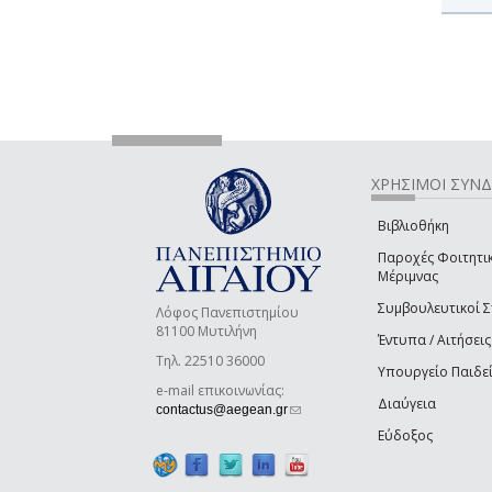
ΧΡΗΣΙΜΟΙ ΣΥΝ
Βιβλιοθήκη
Παροχές Φοιτητι
Μέριμνας
Συμβουλευτικοί 
Λόφος Πανεπιστημίου
81100 Μυτιλήνη
Έντυπα / Αιτήσεις
Τηλ. 22510 36000
Υπουργείο Παιδε
e-mail επικοινωνίας:
Διαύγεια
(link sends e-mail)
contactus@aegean.gr
Εύδοξος