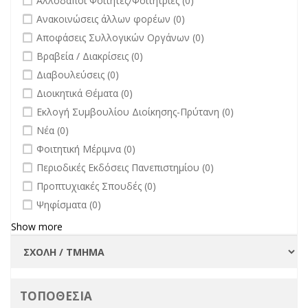
Αλλοδαποί Φοιτητές/Φοιτήτριες (0)
undefined
Ανακοινώσεις άλλων φορέων (0)
undefined
Αποφάσεις Συλλογικών Οργάνων (0)
undefined
Βραβεία / Διακρίσεις (0)
undefined
Διαβουλεύσεις (0)
undefined
Διοικητικά Θέματα (0)
undefined
Εκλογή Συμβουλίου Διοίκησης-Πρύτανη (0)
undefined
Νέα (0)
undefined
Φοιτητική Μέριμνα (0)
undefined
Περιοδικές Εκδόσεις Πανεπιστημίου (0)
undefined
Προπτυχιακές Σπουδές (0)
undefined
Ψηφίσματα (0)
Show more
ΤΟΠΟΘΕΣΙΑ