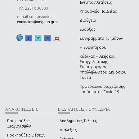
Έντυπα / Αιτήσεις
Τηλ. 22510 36000
Υπουργείο Παιδείας
e-mail επικοινωνίας:
Διαύγεια
(link sends e-mail)
contactus@aegean.gr
Εύδοξος
Συγγράμματα Τμημάτων
Η Ευρώπη σου
Κώδικας Ηθικής και
Επαγγελματικής
Συμπεριφοράς
Υπαλλήλων του Δημόσιου
Τομέα
Πρωτόκολλα διαχείρισης
κρούσματος Covid-19
ΑΝΑΚΟΙΝΩΣΕΙΣ
ΕΚΔΗΛΩΣΕΙΣ / ΣΥΝΕΔΡΙΑ
Προκηρύξεις
Ακαδημαϊκές Τελετές
Διαγωνισμών
Διαλέξεις
Προκηρύξεις Θέσεων
Εκθέσεις