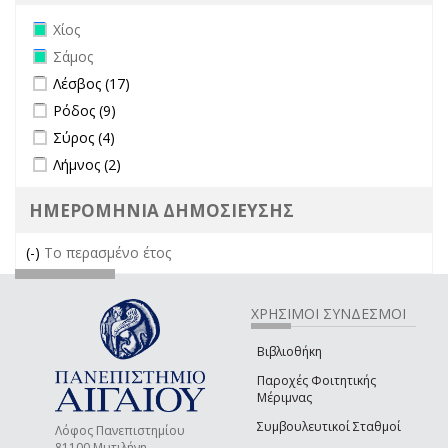
Remove Χίος filter
Χίος
Remove Σάμος filter
Σάμος
Apply Λέσβος filter
Apply Λέσβος filter
Λέσβος (17)
Apply Ρόδος filter
Apply Ρόδος filter
Ρόδος (9)
Apply Σύρος filter
Apply Σύρος filter
Σύρος (4)
Apply Λήμνος filter
Apply Λήμνος filter
Λήμνος (2)
ΗΜΕΡΟΜΗΝΙΑ ΔΗΜΟΣΙΕΥΣΗΣ
(-)
Remove Το περασμένο έτος filter
Το περασμένο έτος
ΧΡΗΣΙΜΟΙ ΣΥΝΔΕΣΜΟΙ
Βιβλιοθήκη
Παροχές Φοιτητικής
Μέριμνας
Συμβουλευτικοί Σταθμοί
Λόφος Πανεπιστημίου
81100 Μυτιλήνη