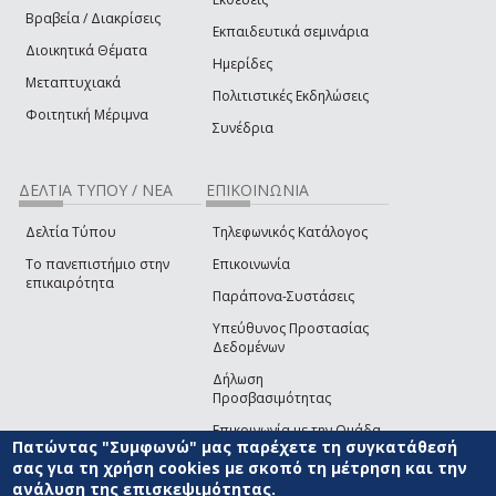
Βραβεία / Διακρίσεις
Εκπαιδευτικά σεμινάρια
Διοικητικά Θέματα
Ημερίδες
Μεταπτυχιακά
Πολιτιστικές Εκδηλώσεις
Φοιτητική Μέριμνα
Συνέδρια
ΔΕΛΤΙΑ ΤΥΠΟΥ / ΝΕΑ
ΕΠΙΚΟΙΝΩΝΙΑ
Δελτία Τύπου
Τηλεφωνικός Κατάλογος
Το πανεπιστήμιο στην
Επικοινωνία
επικαιρότητα
Παράπονα-Συστάσεις
Υπεύθυνος Προστασίας
Δεδομένων
Δήλωση
Προσβασιμότητας
Επικοινωνία με την Ομάδα
Πατώντας "Συμφωνώ" μας παρέχετε τη συγκατάθεσή
Ανάπτυξης του site
(link sends e-mail)
σας για τη χρήση cookies με σκοπό τη μέτρηση και την
ανάλυση της επισκεψιμότητας.
© ΠΑΝΕΠΙΣΤΗΜΙΟ ΑΙΓΑΙΟΥ
ΟΡΟΙ ΧΡΗΣΗΣ
ΠΟΛΙΤΙΚΗ COOKIES
ΟΜΑΔΑ