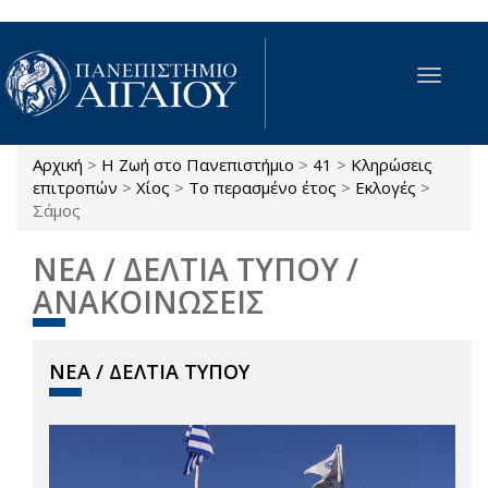
Παράκαμψη προς το κυρίως περιεχόμενο
Toggle
navigat
Αρχική
>
Η Ζωή στο Πανεπιστήμιο
>
41
>
Κληρώσεις
Είστε εδώ
επιτροπών
>
Χίος
>
Το περασμένο έτος
>
Εκλογές
>
Σάμος
ΝΕΑ / ΔΕΛΤΙΑ ΤΥΠΟΥ /
ΑΝΑΚΟΙΝΩΣΕΙΣ
ΝΕΑ / ΔΕΛΤΙΑ ΤΥΠΟΥ