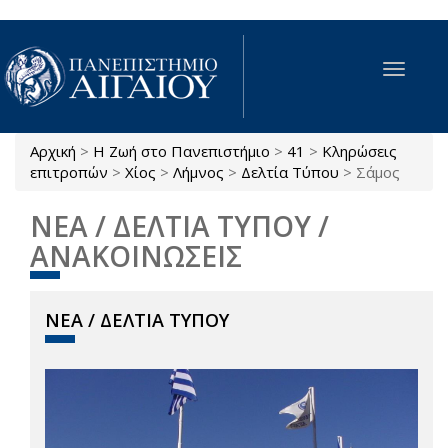
Παράκαμψη προς το κυρίως περιεχόμενο
Toggle
navigat
Αρχική
>
Η Ζωή στο Πανεπιστήμιο
>
41
>
Κληρώσεις
Είστε εδώ
επιτροπών
>
Χίος
>
Λήμνος
>
Δελτία Τύπου
>
Σάμος
ΝΕΑ / ΔΕΛΤΙΑ ΤΥΠΟΥ /
ΑΝΑΚΟΙΝΩΣΕΙΣ
ΝΕΑ / ΔΕΛΤΙΑ ΤΥΠΟΥ