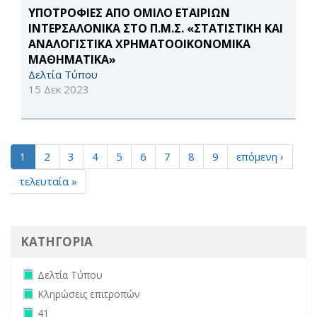
ΥΠΟΤΡΟΦΙΕΣ ΑΠΟ ΟΜΙΛΟ ΕΤΑΙΡΙΩΝ
ΙΝΤΕΡΣΑΛΟΝΙΚΑ ΣΤΟ Π.Μ.Σ. «ΣΤΑΤΙΣΤΙΚΗ ΚΑΙ
ΑΝΑΛΟΓΙΣΤΙΚΑ ΧΡΗΜΑΤΟΟΙΚΟΝΟΜΙΚΑ
ΜΑΘΗΜΑΤΙΚΑ»
Δελτία Τύπου
15 Δεκ 2023
1
2
3
4
5
6
7
8
9
επόμενη ›
τελευταία »
ΚΑΤΗΓΟΡΙΑ
Remove Δελτία Τύπου filter
Δελτία Τύπου
Remove Κληρώσεις επιτροπών filter
Κληρώσεις επιτροπών
Remove 41 filter
41