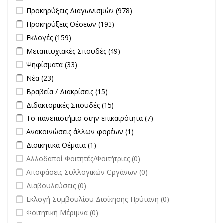
Apply Προκηρύξεις Διαγωνισμών filter
Apply Προκηρύξεις
Προκηρύξεις Διαγωνισμών (978)
Διαγωνισμών filter
Apply Προκηρύξεις Θέσεων filter
Apply Προκηρύξεις Θέσεων
Προκηρύξεις Θέσεων (193)
filter
Apply Εκλογές filter
Apply Εκλογές filter
Εκλογές (159)
Apply Μεταπτυχιακές Σπουδές filter
Apply Μεταπτυχιακές
Μεταπτυχιακές Σπουδές (49)
Σπουδές filter
Apply Ψηφίσματα filter
Apply Ψηφίσματα filter
Ψηφίσματα (33)
Apply Νέα filter
Apply Νέα filter
Νέα (23)
Apply Βραβεία / Διακρίσεις filter
Apply Βραβεία / Διακρίσεις filter
Βραβεία / Διακρίσεις (15)
Apply Διδακτορικές Σπουδές filter
Apply Διδακτορικές Σπουδές
Διδακτορικές Σπουδές (15)
filter
Apply Το πανεπιστήμιο στην επικαιρότητα filter
Apply Το
Το πανεπιστήμιο στην επικαιρότητα (7)
πανεπιστήμιο στην
Apply Ανακοινώσεις άλλων φορέων filter
Apply Ανακοινώσεις
Ανακοινώσεις άλλων φορέων (1)
επικαιρότητα filter
άλλων φορέων filter
Apply Διοικητικά Θέματα filter
Apply Διοικητικά Θέματα filter
Διοικητικά Θέματα (1)
undefined
Αλλοδαποί Φοιτητές/Φοιτήτριες (0)
undefined
Αποφάσεις Συλλογικών Οργάνων (0)
undefined
Διαβουλεύσεις (0)
undefined
Εκλογή Συμβουλίου Διοίκησης-Πρύτανη (0)
undefined
Φοιτητική Μέριμνα (0)