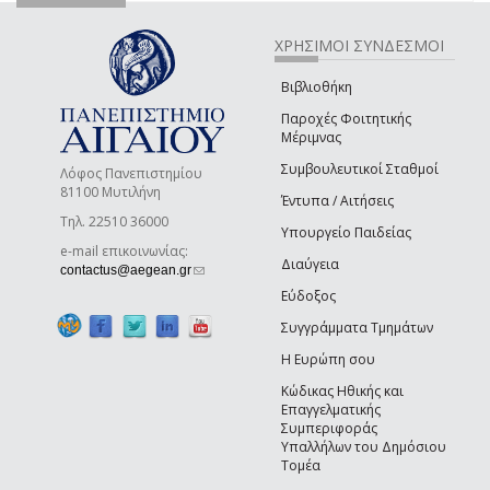
ΧΡΗΣΙΜΟΙ ΣΥΝΔΕΣΜΟΙ
Βιβλιοθήκη
Παροχές Φοιτητικής
Μέριμνας
Συμβουλευτικοί Σταθμοί
Λόφος Πανεπιστημίου
81100 Μυτιλήνη
Έντυπα / Αιτήσεις
Τηλ. 22510 36000
Υπουργείο Παιδείας
e-mail επικοινωνίας:
Διαύγεια
(link sends e-mail)
contactus@aegean.gr
Εύδοξος
Συγγράμματα Τμημάτων
Η Ευρώπη σου
Κώδικας Ηθικής και
Επαγγελματικής
Συμπεριφοράς
Υπαλλήλων του Δημόσιου
Τομέα