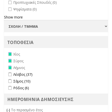
undefined
Προπτυχιακές Σπουδές (0)
undefined
Ψηφίσματα (0)
Show more
ΤΟΠΟΘΕΣΙΑ
Remove Χίος filter
Χίος
Remove Σύρος filter
Σύρος
Remove Λήμνος filter
Λήμνος
Apply Λέσβος filter
Apply Λέσβος filter
Λέσβος (37)
Apply Σάμος filter
Apply Σάμος filter
Σάμος (10)
Apply Ρόδος filter
Apply Ρόδος filter
Ρόδος (6)
ΗΜΕΡΟΜΗΝΙΑ ΔΗΜΟΣΙΕΥΣΗΣ
(-)
Remove Το περασμένο έτος filter
Το περασμένο έτος