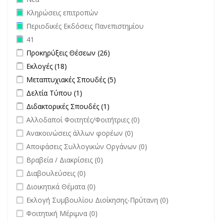
Remove Κληρώσεις επιτροπών filter
Κληρώσεις επιτροπών
Remove Περιοδικές Εκδόσεις Πανεπιστημίου filter
Περιοδικές Εκδόσεις Πανεπιστημίου
Remove 41 filter
41
Apply Προκηρύξεις Θέσεων filter
Apply Προκηρύξεις Θέσεων
Προκηρύξεις Θέσεων (26)
filter
Apply Εκλογές filter
Apply Εκλογές filter
Εκλογές (18)
Apply Μεταπτυχιακές Σπουδές filter
Apply Μεταπτυχιακές Σπουδές
Μεταπτυχιακές Σπουδές (5)
filter
Apply Δελτία Τύπου filter
Apply Δελτία Τύπου filter
Δελτία Τύπου (1)
Apply Διδακτορικές Σπουδές filter
Apply Διδακτορικές Σπουδές
Διδακτορικές Σπουδές (1)
filter
undefined
Αλλοδαποί Φοιτητές/Φοιτήτριες (0)
undefined
Ανακοινώσεις άλλων φορέων (0)
undefined
Αποφάσεις Συλλογικών Οργάνων (0)
undefined
Βραβεία / Διακρίσεις (0)
undefined
Διαβουλεύσεις (0)
undefined
Διοικητικά Θέματα (0)
undefined
Εκλογή Συμβουλίου Διοίκησης-Πρύτανη (0)
undefined
Φοιτητική Μέριμνα (0)