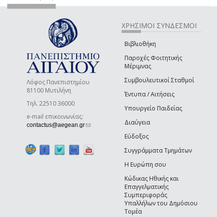
ΧΡΗΣΙΜΟΙ ΣΥΝΔΕΣΜΟΙ
Βιβλιοθήκη
Παροχές Φοιτητικής
Μέριμνας
Συμβουλευτικοί Σταθμοί
Λόφος Πανεπιστημίου
81100 Μυτιλήνη
Έντυπα / Αιτήσεις
Τηλ. 22510 36000
Υπουργείο Παιδείας
e-mail επικοινωνίας:
Διαύγεια
(link sends e-mail)
contactus@aegean.gr
Εύδοξος
Συγγράμματα Τμημάτων
Η Ευρώπη σου
Κώδικας Ηθικής και
Επαγγελματικής
Συμπεριφοράς
Υπαλλήλων του Δημόσιου
Τομέα