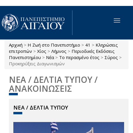
Παράκαμψη προς το κυρίως περιεχόμενο
Toggle
navigat
Αρχική
>
Η Ζωή στο Πανεπιστήμιο
>
41
>
Κληρώσεις
Είστε εδώ
επιτροπών
>
Χίος
>
Λήμνος
>
Περιοδικές Εκδόσεις
Πανεπιστημίου
>
Νέα
>
Το περασμένο έτος
>
Σύρος
>
Προκηρύξεις Διαγωνισμών
ΝΕΑ / ΔΕΛΤΙΑ ΤΥΠΟΥ /
ΑΝΑΚΟΙΝΩΣΕΙΣ
ΝΕΑ / ΔΕΛΤΙΑ ΤΥΠΟΥ