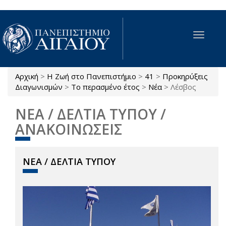
Παράκαμψη προς το κυρίως περιεχόμενο
Toggle
navigat
Αρχική
>
Η Ζωή στο Πανεπιστήμιο
>
41
>
Προκηρύξεις
Είστε εδώ
Διαγωνισμών
>
Το περασμένο έτος
>
Νέα
>
Λέσβος
ΝΕΑ / ΔΕΛΤΙΑ ΤΥΠΟΥ /
ΑΝΑΚΟΙΝΩΣΕΙΣ
ΝΕΑ / ΔΕΛΤΙΑ ΤΥΠΟΥ