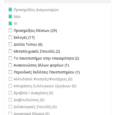
Remove Προκηρύξεις Διαγωνισμών filter
Προκηρύξεις Διαγωνισμών
Remove Νέα filter
Νέα
Remove 41 filter
41
Apply Προκηρύξεις Θέσεων filter
Apply Προκηρύξεις Θέσεων
Προκηρύξεις Θέσεων (29)
filter
Apply Εκλογές filter
Apply Εκλογές filter
Εκλογές (17)
Apply Δελτία Τύπου filter
Apply Δελτία Τύπου filter
Δελτία Τύπου (6)
Apply Μεταπτυχιακές Σπουδές filter
Apply Μεταπτυχιακές Σπουδές
Μεταπτυχιακές Σπουδές (2)
filter
Apply Το πανεπιστήμιο στην επικαιρότητα filter
Apply Το
Το πανεπιστήμιο στην επικαιρότητα (2)
πανεπιστήμιο στην
Apply Ανακοινώσεις άλλων φορέων filter
Apply Ανακοινώσεις
Ανακοινώσεις άλλων φορέων (1)
επικαιρότητα filter
άλλων φορέων filter
Apply Περιοδικές Εκδόσεις Πανεπιστημίου filter
Apply Περιοδικές
Περιοδικές Εκδόσεις Πανεπιστημίου (1)
Εκδόσεις
undefined
Αλλοδαποί Φοιτητές/Φοιτήτριες (0)
Πανεπιστημίου
undefined
Αποφάσεις Συλλογικών Οργάνων (0)
filter
undefined
Βραβεία / Διακρίσεις (0)
undefined
Διαβουλεύσεις (0)
undefined
Διδακτορικές Σπουδές (0)
undefined
Διοικητικά Θέματα (0)