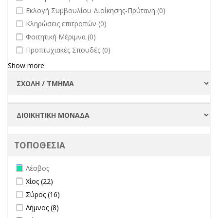
undefined
Εκλογή Συμβουλίου Διοίκησης-Πρύτανη (0)
undefined
Κληρώσεις επιτροπών (0)
undefined
Φοιτητική Μέριμνα (0)
undefined
Προπτυχιακές Σπουδές (0)
Show more
ΤΟΠΟΘΕΣΙΑ
Remove Λέσβος filter
Λέσβος
Apply Χίος filter
Apply Χίος filter
Χίος (22)
Apply Σύρος filter
Apply Σύρος filter
Σύρος (16)
Apply Λήμνος filter
Apply Λήμνος filter
Λήμνος (8)