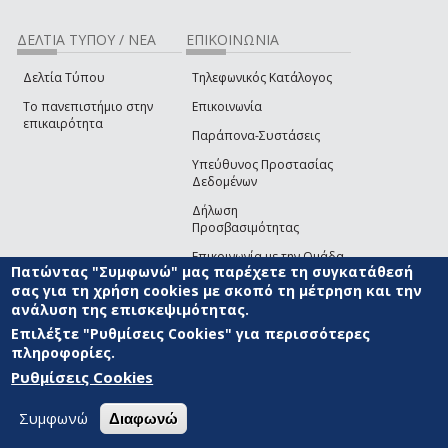
ΔΕΛΤΙΑ ΤΥΠΟΥ / ΝΕΑ
ΕΠΙΚΟΙΝΩΝΙΑ
Δελτία Τύπου
Τηλεφωνικός Κατάλογος
Το πανεπιστήμιο στην
Επικοινωνία
επικαιρότητα
Παράπονα-Συστάσεις
Υπεύθυνος Προστασίας
Δεδομένων
Δήλωση
Προσβασιμότητας
Επικοινωνία με την Ομάδα
Πατώντας "Συμφωνώ" μας παρέχετε τη συγκατάθεσή
Ανάπτυξης του site
(link sends e-mail)
σας για τη χρήση cookies με σκοπό τη μέτρηση και την
ανάλυση της επισκεψιμότητας.
© ΠΑΝΕΠΙΣΤΗΜΙΟ ΑΙΓΑΙΟΥ
ΟΡΟΙ ΧΡΗΣΗΣ
ΠΟΛΙΤΙΚΗ COOKIES
ΟΜΑΔΑ
ΑΝΑΠΤΥΞΗΣ
Επιλέξτε "Ρυθμίσεις Cookies" για περισσότερες
πληροφορίες.
Ρυθμίσεις Cookies
Συμφωνώ
Διαφωνώ