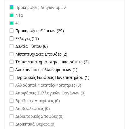
Remove Προκηρύξεις Διαγωνισμών filter
Προκηρύξεις Διαγωνισμών
Remove Νέα filter
Νέα
Remove 41 filter
41
Apply Προκηρύξεις Θέσεων filter
Apply Προκηρύξεις Θέσεων
Προκηρύξεις Θέσεων (29)
filter
Apply Εκλογές filter
Apply Εκλογές filter
Εκλογές (17)
Apply Δελτία Τύπου filter
Apply Δελτία Τύπου filter
Δελτία Τύπου (6)
Apply Μεταπτυχιακές Σπουδές filter
Apply Μεταπτυχιακές Σπουδές
Μεταπτυχιακές Σπουδές (2)
filter
Apply Το πανεπιστήμιο στην επικαιρότητα filter
Apply Το
Το πανεπιστήμιο στην επικαιρότητα (2)
πανεπιστήμιο στην
Apply Ανακοινώσεις άλλων φορέων filter
Apply Ανακοινώσεις
Ανακοινώσεις άλλων φορέων (1)
επικαιρότητα filter
άλλων φορέων filter
Apply Περιοδικές Εκδόσεις Πανεπιστημίου filter
Apply Περιοδικές
Περιοδικές Εκδόσεις Πανεπιστημίου (1)
Εκδόσεις
undefined
Αλλοδαποί Φοιτητές/Φοιτήτριες (0)
Πανεπιστημίου
undefined
Αποφάσεις Συλλογικών Οργάνων (0)
filter
undefined
Βραβεία / Διακρίσεις (0)
undefined
Διαβουλεύσεις (0)
undefined
Διδακτορικές Σπουδές (0)
undefined
Διοικητικά Θέματα (0)