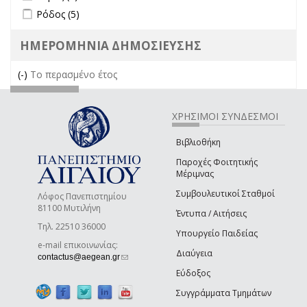
Apply Ρόδος filter
Apply Ρόδος filter
Ρόδος (5)
ΗΜΕΡΟΜΗΝΙΑ ΔΗΜΟΣΙΕΥΣΗΣ
(-)
Remove Το περασμένο έτος filter
Το περασμένο έτος
ΧΡΗΣΙΜΟΙ ΣΥΝΔΕΣΜΟΙ
Βιβλιοθήκη
Παροχές Φοιτητικής
Μέριμνας
Συμβουλευτικοί Σταθμοί
Λόφος Πανεπιστημίου
81100 Μυτιλήνη
Έντυπα / Αιτήσεις
Τηλ. 22510 36000
Υπουργείο Παιδείας
e-mail επικοινωνίας:
Διαύγεια
(link sends e-mail)
contactus@aegean.gr
Εύδοξος
Συγγράμματα Τμημάτων