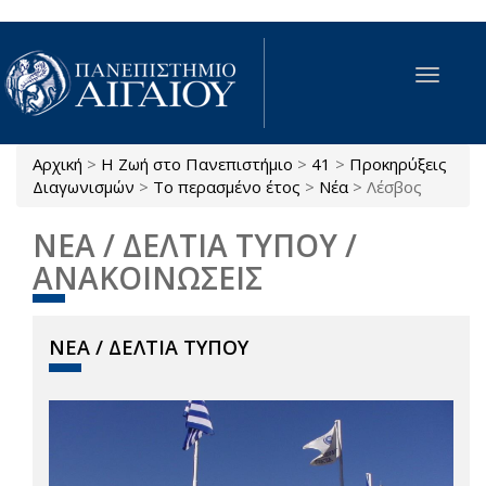
Παράκαμψη προς το κυρίως περιεχόμενο
Toggle
navigat
Αρχική
>
Η Ζωή στο Πανεπιστήμιο
>
41
>
Προκηρύξεις
Είστε εδώ
Διαγωνισμών
>
Το περασμένο έτος
>
Νέα
>
Λέσβος
ΝΕΑ / ΔΕΛΤΙΑ ΤΥΠΟΥ /
ΑΝΑΚΟΙΝΩΣΕΙΣ
ΝΕΑ / ΔΕΛΤΙΑ ΤΥΠΟΥ