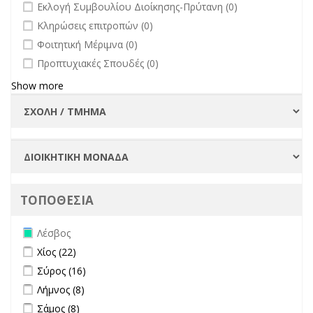
undefined
Εκλογή Συμβουλίου Διοίκησης-Πρύτανη (0)
undefined
Κληρώσεις επιτροπών (0)
undefined
Φοιτητική Μέριμνα (0)
undefined
Προπτυχιακές Σπουδές (0)
Show more
ΤΟΠΟΘΕΣΙΑ
Remove Λέσβος filter
Λέσβος
Apply Χίος filter
Apply Χίος filter
Χίος (22)
Apply Σύρος filter
Apply Σύρος filter
Σύρος (16)
Apply Λήμνος filter
Apply Λήμνος filter
Λήμνος (8)
Apply Σάμος filter
Apply Σάμος filter
Σάμος (8)