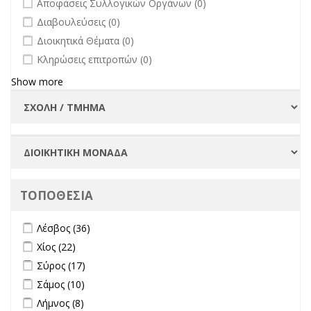
Αποφάσεις Συλλογικών Οργάνων (0)
undefined
Διαβουλεύσεις (0)
undefined
Διοικητικά Θέματα (0)
undefined
Κληρώσεις επιτροπών (0)
Show more
ΤΟΠΟΘΕΣΙΑ
Apply Λέσβος filter
Apply Λέσβος filter
Λέσβος (36)
Apply Χίος filter
Apply Χίος filter
Χίος (22)
Apply Σύρος filter
Apply Σύρος filter
Σύρος (17)
Apply Σάμος filter
Apply Σάμος filter
Σάμος (10)
Apply Λήμνος filter
Apply Λήμνος filter
Λήμνος (8)