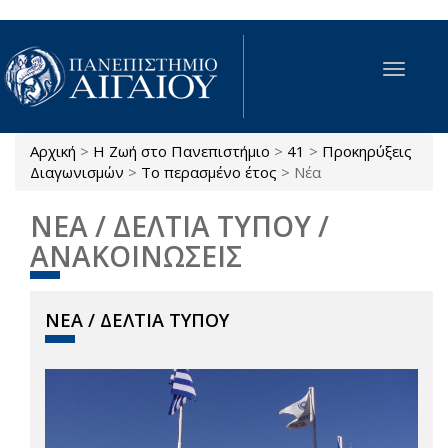
Παράκαμψη προς το κυρίως περιεχόμενο
Toggle
navigat
Αρχική
>
Η Ζωή στο Πανεπιστήμιο
>
41
>
Προκηρύξεις
Είστε εδώ
Διαγωνισμών
>
Το περασμένο έτος
>
Νέα
ΝΕΑ / ΔΕΛΤΙΑ ΤΥΠΟΥ /
ΑΝΑΚΟΙΝΩΣΕΙΣ
ΝΕΑ / ΔΕΛΤΙΑ ΤΥΠΟΥ