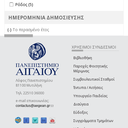
Apply Ρόδος filter
Apply Ρόδος filter
Ρόδος (5)
ΗΜΕΡΟΜΗΝΙΑ ΔΗΜΟΣΙΕΥΣΗΣ
(-)
Remove Το περασμένο έτος filter
Το περασμένο έτος
ΧΡΗΣΙΜΟΙ ΣΥΝΔΕΣΜΟΙ
Βιβλιοθήκη
Παροχές Φοιτητικής
Μέριμνας
Συμβουλευτικοί Σταθμοί
Λόφος Πανεπιστημίου
81100 Μυτιλήνη
Έντυπα / Αιτήσεις
Τηλ. 22510 36000
Υπουργείο Παιδείας
e-mail επικοινωνίας:
Διαύγεια
(link sends e-mail)
contactus@aegean.gr
Εύδοξος
Συγγράμματα Τμημάτων