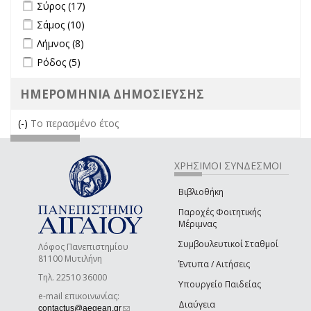
Apply Σύρος filter
Apply Σύρος filter
Σύρος (17)
Apply Σάμος filter
Apply Σάμος filter
Σάμος (10)
Apply Λήμνος filter
Apply Λήμνος filter
Λήμνος (8)
Apply Ρόδος filter
Apply Ρόδος filter
Ρόδος (5)
ΗΜΕΡΟΜΗΝΙΑ ΔΗΜΟΣΙΕΥΣΗΣ
(-)
Remove Το περασμένο έτος filter
Το περασμένο έτος
ΧΡΗΣΙΜΟΙ ΣΥΝΔΕΣΜΟΙ
Βιβλιοθήκη
Παροχές Φοιτητικής
Μέριμνας
Συμβουλευτικοί Σταθμοί
Λόφος Πανεπιστημίου
81100 Μυτιλήνη
Έντυπα / Αιτήσεις
Τηλ. 22510 36000
Υπουργείο Παιδείας
e-mail επικοινωνίας:
Διαύγεια
(link sends e-mail)
contactus@aegean.gr