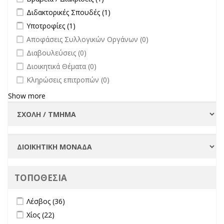
Apply Διδακτορικές Σπουδές filter
Apply Διδακτορικές Σπουδές
Διδακτορικές Σπουδές (1)
filter
Apply Υποτροφίες filter
Apply Υποτροφίες filter
Υποτροφίες (1)
undefined
Αποφάσεις Συλλογικών Οργάνων (0)
undefined
Διαβουλεύσεις (0)
undefined
Διοικητικά Θέματα (0)
undefined
Κληρώσεις επιτροπών (0)
Show more
ΤΟΠΟΘΕΣΙΑ
Apply Λέσβος filter
Apply Λέσβος filter
Λέσβος (36)
Apply Χίος filter
Apply Χίος filter
Χίος (22)