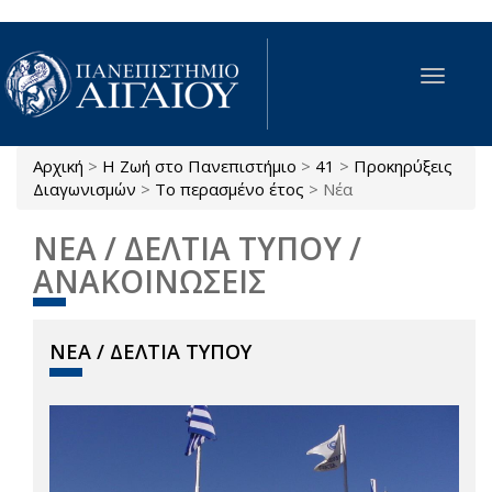
Παράκαμψη προς το κυρίως περιεχόμενο
Toggle
navigat
Αρχική
>
Η Ζωή στο Πανεπιστήμιο
>
41
>
Προκηρύξεις
Είστε εδώ
Διαγωνισμών
>
Το περασμένο έτος
>
Νέα
ΝΕΑ / ΔΕΛΤΙΑ ΤΥΠΟΥ /
ΑΝΑΚΟΙΝΩΣΕΙΣ
ΝΕΑ / ΔΕΛΤΙΑ ΤΥΠΟΥ