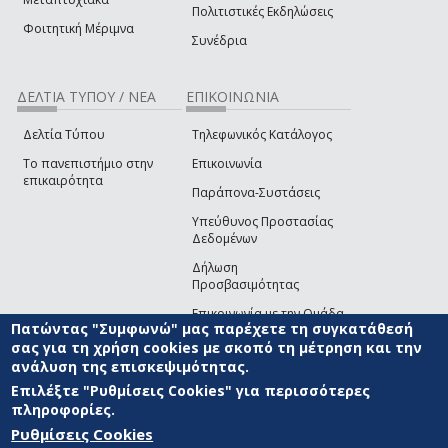
Πολιτιστικές Εκδηλώσεις
Φοιτητική Μέριμνα
Συνέδρια
ΔΕΛΤΙΑ ΤΥΠΟΥ / ΝΕΑ
ΕΠΙΚΟΙΝΩΝΙΑ
Δελτία Τύπου
Τηλεφωνικός Κατάλογος
Το πανεπιστήμιο στην
Επικοινωνία
επικαιρότητα
Παράπονα-Συστάσεις
Υπεύθυνος Προστασίας
Δεδομένων
Δήλωση
Προσβασιμότητας
Επικοινωνία με την Ομάδα
Πατώντας "Συμφωνώ" μας παρέχετε τη συγκατάθεσή
Ανάπτυξης του site
(link sends e-mail)
σας για τη χρήση cookies με σκοπό τη μέτρηση και την
ανάλυση της επισκεψιμότητας.
© ΠΑΝΕΠΙΣΤΗΜΙΟ ΑΙΓΑΙΟΥ
ΟΡΟΙ ΧΡΗΣΗΣ
ΠΟΛΙΤΙΚΗ COOKIES
ΟΜΑΔΑ
ΑΝΑΠΤΥΞΗΣ
Επιλέξτε "Ρυθμίσεις Cookies" για περισσότερες
πληροφορίες.
Ρυθμίσεις Cookies