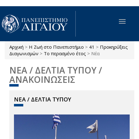
Παράκαμψη προς το κυρίως περιεχόμενο
Toggle
navigat
Αρχική
>
Η Ζωή στο Πανεπιστήμιο
>
41
>
Προκηρύξεις
Είστε εδώ
Διαγωνισμών
>
Το περασμένο έτος
>
Νέα
ΝΕΑ / ΔΕΛΤΙΑ ΤΥΠΟΥ /
ΑΝΑΚΟΙΝΩΣΕΙΣ
ΝΕΑ / ΔΕΛΤΙΑ ΤΥΠΟΥ