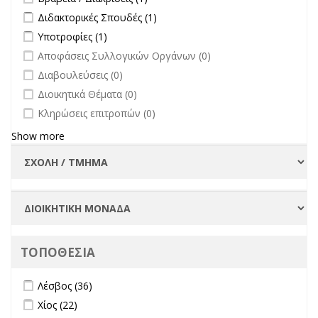
Apply Διδακτορικές Σπουδές filter
Apply Διδακτορικές Σπουδές
Διδακτορικές Σπουδές (1)
filter
Apply Υποτροφίες filter
Apply Υποτροφίες filter
Υποτροφίες (1)
undefined
Αποφάσεις Συλλογικών Οργάνων (0)
undefined
Διαβουλεύσεις (0)
undefined
Διοικητικά Θέματα (0)
undefined
Κληρώσεις επιτροπών (0)
Show more
ΤΟΠΟΘΕΣΙΑ
Apply Λέσβος filter
Apply Λέσβος filter
Λέσβος (36)
Apply Χίος filter
Apply Χίος filter
Χίος (22)