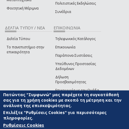
Πολιτιστικές Εκδηλώσεις
Φοιτητική Μέριμνα
Συνέδρια
ΔΕΛΤΙΑ ΤΥΠΟΥ / ΝΕΑ
ΕΠΙΚΟΙΝΩΝΙΑ
Δελτία Τύπου
Τηλεφωνικός Κατάλογος
Το πανεπιστήμιο στην
Επικοινωνία
επικαιρότητα
Παράπονα-Συστάσεις
Υπεύθυνος Προστασίας
Δεδομένων
Δήλωση
Προσβασιμότητας
Επικοινωνία με την Ομάδα
Πατώντας "Συμφωνώ" μας παρέχετε τη συγκατάθεσή
Ανάπτυξης του site
(link sends e-mail)
σας για τη χρήση cookies με σκοπό τη μέτρηση και την
ανάλυση της επισκεψιμότητας.
© ΠΑΝΕΠΙΣΤΗΜΙΟ ΑΙΓΑΙΟΥ
ΟΡΟΙ ΧΡΗΣΗΣ
ΠΟΛΙΤΙΚΗ COOKIES
ΟΜΑΔΑ
ΑΝΑΠΤΥΞΗΣ
Επιλέξτε "Ρυθμίσεις Cookies" για περισσότερες
πληροφορίες.
Ρυθμίσεις Cookies