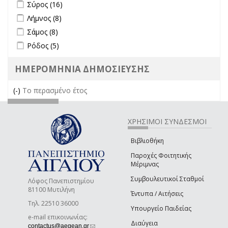
Apply Σύρος filter
Apply Σύρος filter
Σύρος (16)
Apply Λήμνος filter
Apply Λήμνος filter
Λήμνος (8)
Apply Σάμος filter
Apply Σάμος filter
Σάμος (8)
Apply Ρόδος filter
Apply Ρόδος filter
Ρόδος (5)
ΗΜΕΡΟΜΗΝΙΑ ΔΗΜΟΣΙΕΥΣΗΣ
(-)
Remove Το περασμένο έτος filter
Το περασμένο έτος
ΧΡΗΣΙΜΟΙ ΣΥΝΔΕΣΜΟΙ
Βιβλιοθήκη
Παροχές Φοιτητικής
Μέριμνας
Συμβουλευτικοί Σταθμοί
Λόφος Πανεπιστημίου
81100 Μυτιλήνη
Έντυπα / Αιτήσεις
Τηλ. 22510 36000
Υπουργείο Παιδείας
e-mail επικοινωνίας:
Διαύγεια
(link sends e-mail)
contactus@aegean.gr