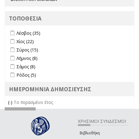
ΤΟΠΟΘΕΣΙΑ
Apply Λέσβος filter
Apply Λέσβος filter
Λέσβος (35)
Apply Χίος filter
Apply Χίος filter
Χίος (22)
Apply Σύρος filter
Apply Σύρος filter
Σύρος (15)
Apply Λήμνος filter
Apply Λήμνος filter
Λήμνος (8)
Apply Σάμος filter
Apply Σάμος filter
Σάμος (8)
Apply Ρόδος filter
Apply Ρόδος filter
Ρόδος (5)
ΗΜΕΡΟΜΗΝΙΑ ΔΗΜΟΣΙΕΥΣΗΣ
(-)
Remove Το περασμένο έτος filter
Το περασμένο έτος
ΧΡΗΣΙΜΟΙ ΣΥΝΔΕΣΜΟΙ
Βιβλιοθήκη