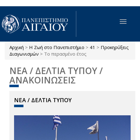
Παράκαμψη προς το κυρίως περιεχόμενο
Toggle
navigat
Αρχική
>
Η Ζωή στο Πανεπιστήμιο
>
41
>
Προκηρύξεις
Είστε εδώ
Διαγωνισμών
>
Το περασμένο έτος
ΝΕΑ / ΔΕΛΤΙΑ ΤΥΠΟΥ /
ΑΝΑΚΟΙΝΩΣΕΙΣ
ΝΕΑ / ΔΕΛΤΙΑ ΤΥΠΟΥ