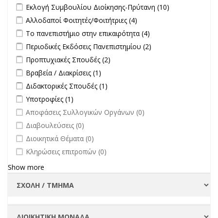
Apply Εκλογή Συμβουλίου Διοίκησης-Πρύτανη filter
Apply
Εκλογή Συμβουλίου Διοίκησης-Πρύτανη (10)
Εκλογή
Apply Αλλοδαποί Φοιτητές/Φοιτήτριες filter
Apply Αλλοδαποί
Αλλοδαποί Φοιτητές/Φοιτήτριες (4)
Συμβουλίου
Φοιτητές/Φοιτήτριες
Apply Το πανεπιστήμιο στην επικαιρότητα filter
Apply Το
Το πανεπιστήμιο στην επικαιρότητα (4)
Διοίκησης-
filter
πανεπιστήμιο στην
Πρύτανη
Apply Περιοδικές Εκδόσεις Πανεπιστημίου filter
Apply Περιοδικές
Περιοδικές Εκδόσεις Πανεπιστημίου (2)
επικαιρότητα filter
filter
Εκδόσεις
Apply Προπτυχιακές Σπουδές filter
Apply Προπτυχιακές Σπουδές
Προπτυχιακές Σπουδές (2)
Πανεπιστημίου
filter
Apply Βραβεία / Διακρίσεις filter
Apply Βραβεία / Διακρίσεις filter
Βραβεία / Διακρίσεις (1)
filter
Apply Διδακτορικές Σπουδές filter
Apply Διδακτορικές Σπουδές
Διδακτορικές Σπουδές (1)
filter
Apply Υποτροφίες filter
Apply Υποτροφίες filter
Υποτροφίες (1)
undefined
Αποφάσεις Συλλογικών Οργάνων (0)
undefined
Διαβουλεύσεις (0)
undefined
Διοικητικά Θέματα (0)
undefined
Κληρώσεις επιτροπών (0)
Show more