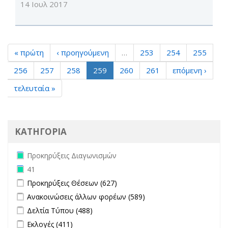
14 Ιουλ 2017
« πρώτη
‹ προηγούμενη
…
253
254
255
256
257
258
259
260
261
επόμενη ›
τελευταία »
ΚΑΤΗΓΟΡΙΑ
Remove Προκηρύξεις Διαγωνισμών filter
Προκηρύξεις Διαγωνισμών
Remove 41 filter
41
Apply Προκηρύξεις Θέσεων filter
Apply Προκηρύξεις Θέσεων
Προκηρύξεις Θέσεων (627)
filter
Apply Ανακοινώσεις άλλων φορέων filter
Apply Ανακοινώσεις
Ανακοινώσεις άλλων φορέων (589)
άλλων φορέων filter
Apply Δελτία Τύπου filter
Apply Δελτία Τύπου filter
Δελτία Τύπου (488)
Apply Εκλογές filter
Apply Εκλογές filter
Εκλογές (411)