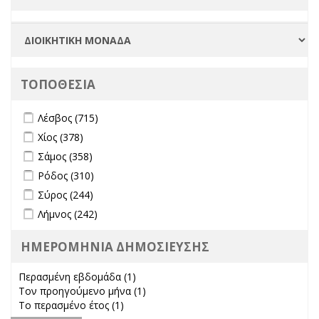
ΤΟΠΟΘΕΣΙΑ
Apply Λέσβος filter
Apply Λέσβος filter
Λέσβος (715)
Apply Χίος filter
Apply Χίος filter
Χίος (378)
Apply Σάμος filter
Apply Σάμος filter
Σάμος (358)
Apply Ρόδος filter
Apply Ρόδος filter
Ρόδος (310)
Apply Σύρος filter
Apply Σύρος filter
Σύρος (244)
Apply Λήμνος filter
Apply Λήμνος filter
Λήμνος (242)
ΗΜΕΡΟΜΗΝΙΑ ΔΗΜΟΣΙΕΥΣΗΣ
Περασμένη εβδομάδα (1)
Apply Περασμένη εβδομάδα filter
Τον προηγούμενο μήνα (1)
Apply Τον προηγούμενο μήνα
Το περασμένο έτος (1)
Apply Το περασμένο έτος filter
filter