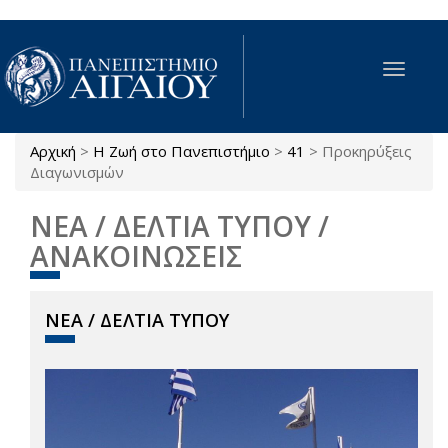
Παράκαμψη προς το κυρίως περιεχόμενο
Toggle
navigat
Αρχική
>
Η Ζωή στο Πανεπιστήμιο
>
41
>
Προκηρύξεις
Είστε εδώ
Διαγωνισμών
ΝΕΑ / ΔΕΛΤΙΑ ΤΥΠΟΥ /
ΑΝΑΚΟΙΝΩΣΕΙΣ
ΝΕΑ / ΔΕΛΤΙΑ ΤΥΠΟΥ