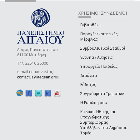
ΧΡΗΣΙΜΟΙ ΣΥΝΔΕΣΜΟΙ
Βιβλιοθήκη
Παροχές Φοιτητικής
Μέριμνας
Συμβουλευτικοί Σταθμοί
Λόφος Πανεπιστημίου
81100 Μυτιλήνη
Έντυπα / Αιτήσεις
Τηλ. 22510 36000
Υπουργείο Παιδείας
e-mail επικοινωνίας:
Διαύγεια
(link sends e-mail)
contactus@aegean.gr
Εύδοξος
Συγγράμματα Τμημάτων
Η Ευρώπη σου
Κώδικας Ηθικής και
Επαγγελματικής
Συμπεριφοράς
Υπαλλήλων του Δημόσιου
Τομέα