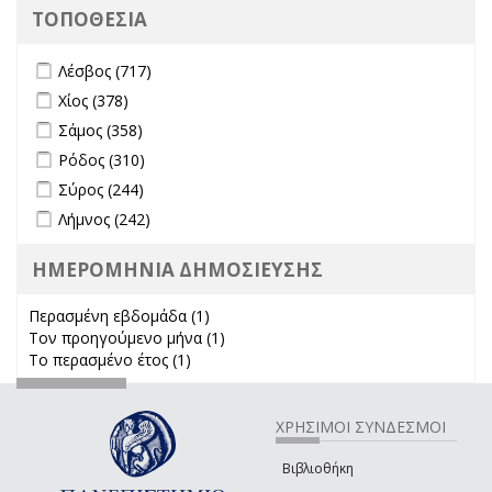
ΤΟΠΟΘΕΣΙΑ
Apply Λέσβος filter
Apply Λέσβος filter
Λέσβος (717)
Apply Χίος filter
Apply Χίος filter
Χίος (378)
Apply Σάμος filter
Apply Σάμος filter
Σάμος (358)
Apply Ρόδος filter
Apply Ρόδος filter
Ρόδος (310)
Apply Σύρος filter
Apply Σύρος filter
Σύρος (244)
Apply Λήμνος filter
Apply Λήμνος filter
Λήμνος (242)
ΗΜΕΡΟΜΗΝΙΑ ΔΗΜΟΣΙΕΥΣΗΣ
Περασμένη εβδομάδα (1)
Apply Περασμένη εβδομάδα filter
Τον προηγούμενο μήνα (1)
Apply Τον προηγούμενο μήνα
Το περασμένο έτος (1)
Apply Το περασμένο έτος filter
filter
ΧΡΗΣΙΜΟΙ ΣΥΝΔΕΣΜΟΙ
Βιβλιοθήκη