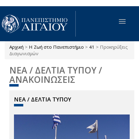
Παράκαμψη προς το κυρίως περιεχόμενο
Toggle
navigat
Αρχική
>
Η Ζωή στο Πανεπιστήμιο
>
41
>
Προκηρύξεις
Είστε εδώ
Διαγωνισμών
ΝΕΑ / ΔΕΛΤΙΑ ΤΥΠΟΥ /
ΑΝΑΚΟΙΝΩΣΕΙΣ
ΝΕΑ / ΔΕΛΤΙΑ ΤΥΠΟΥ