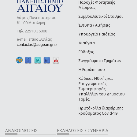
Παροχές Φοιτητικής
Μέριμνας
Συμβουλευτικοί Σταθμοί
Λόφος Πανεπιστημίου
81100 Μυτιλήνη
Έντυπα / Αιτήσεις
Τηλ. 22510 36000
Υπουργείο Παιδείας
e-mail επικοινωνίας:
Διαύγεια
(link sends e-mail)
contactus@aegean.gr
Εύδοξος
Συγγράμματα Τμημάτων
Η Ευρώπη σου
Κώδικας Ηθικής και
Επαγγελματικής
Συμπεριφοράς
Υπαλλήλων του Δημόσιου
Τομέα
Πρωτόκολλα διαχείρισης
κρούσματος Covid-19
ΑΝΑΚΟΙΝΩΣΕΙΣ
ΕΚΔΗΛΩΣΕΙΣ / ΣΥΝΕΔΡΙΑ