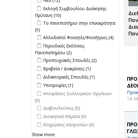
Νέα (12)
Σπουδές filter
Apply Εκλογή Συμβουλίου Διοίκησης-
Εκλογή Συμβουλίου Διοίκησης-
Διε
Πρύτανη filter
Πρύτανη (10)
Apply Εκλογή Συμβουλίου
Παν
Apply Το πανεπιστήμιο στην
Διοίκησης-Πρύτανη filter
Το πανεπιστήμιο στην επικαιρότητα
Δια
επικαιρότητα filter
(5)
Apply Το πανεπιστήμιο στην
Παν
Apply Αλλοδαποί Φοιτητές/
επικαιρότητα filter
Apply
Αλλοδαποί Φοιτητές/Φοιτήτριες (4)
Φοιτήτριες filter
Αλλοδαποί
Apply Περιοδικές Εκδόσεις
Περιοδικές Εκδόσεις
Φοιτητές/
Πανεπιστημίου filter
Πανεπιστημίου (2)
Apply Περιοδικές
Φοιτήτριες
Apply Προπτυχιακές Σπουδές filter
Εκδόσεις
Apply
Προπτυχιακές Σπουδές (2)
filter
Πανεπιστημίου filter
Προπτυχιακές
Apply Βραβεία / Διακρίσεις filter
Apply
Βραβεία / Διακρίσεις (1)
Σπουδές filter
Βραβεία /
Apply Διδακτορικές Σπουδές filter
Apply
Διδακτορικές Σπουδές (1)
ΠΡΟ
Διακρίσεις
Διδακτορικές
Apply Υποτροφίες filter
Apply Υποτροφίες filter
ΔΕΟ
Υποτροφίες (1)
filter
Σπουδές
Προκ
undefined
Αποφάσεις Συλλογικών Οργάνων
filter
18 Μ
(0)
undefined
Διαβουλεύσεις (0)
undefined
Διοικητικά Θέματα (0)
undefined
ΠΡΟ
Κληρώσεις επιτροπών (0)
ΓΛΩ
Show more
Ανακ