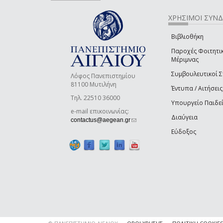
ΧΡΗΣΙΜΟΙ ΣΥΝ
Βιβλιοθήκη
Παροχές Φοιτητι
Μέριμνας
Συμβουλευτικοί 
Λόφος Πανεπιστημίου
81100 Μυτιλήνη
Έντυπα / Αιτήσεις
Τηλ. 22510 36000
Υπουργείο Παιδε
e-mail επικοινωνίας:
Διαύγεια
(link sends e-mail)
contactus@aegean.gr
Εύδοξος