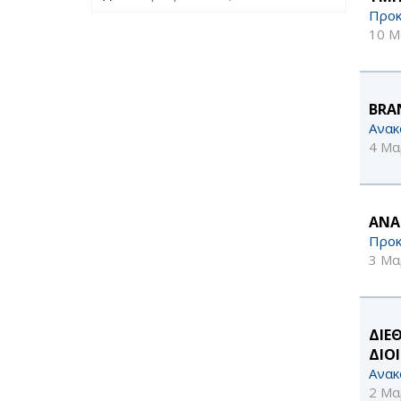
Προκ
10 Μ
BRA
Ανακ
4 Μα
ΑΝΑ
Προκ
3 Μα
ΔΙΕ
ΔΙΟ
Ανακ
2 Μα