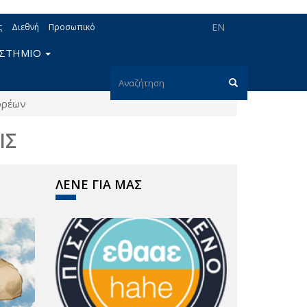
EN
ς
Διεθνή
Προσωπικό
ΙΣΤΗΜΙΟ
Φόρμα
ορέων
αναζήτησης
Αναζήτηση
ΙΣ
ΛΕΝΕ ΓΙΑ ΜΑΣ