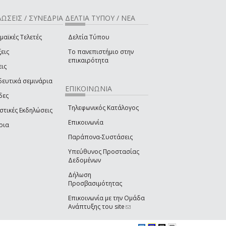
ΩΣΕΙΣ / ΣΥΝΕΔΡΙΑ
ΔΕΛΤΙΑ ΤΥΠΟΥ / ΝΕΑ
μαϊκές Τελετές
Δελτία Τύπου
εις
Το πανεπιστήμιο στην
επικαιρότητα
εις
δευτικά σεμινάρια
ΕΠΙΚΟΙΝΩΝΙΑ
δες
Τηλεφωνικός Κατάλογος
στικές Εκδηλώσεις
Επικοινωνία
ρια
Παράπονα-Συστάσεις
Υπεύθυνος Προστασίας
Δεδομένων
Δήλωση
Προσβασιμότητας
Επικοινωνία με την Ομάδα
Ανάπτυξης του site
(link sends e-mail)