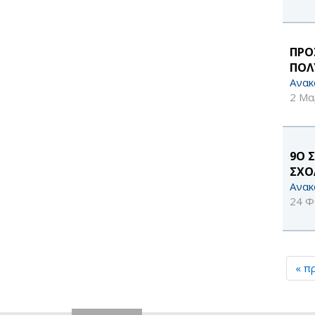
ΠΡΟ
ΠΟΛ
Ανακ
2 Μα
9Ο Σ
ΣΧΟ
Ανακ
24 Φ
« π