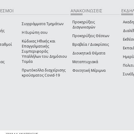
ΔΕΣΜΟΙ
ΑΝΑΚΟΙΝΩΣΕΙΣ
ΕΚΔΗΛ
Προκηρύξεις
Ακαδη
Συγγράμματα Τμημάτων
Διαγωνισμών
κής
Διαλέξ
Η Ευρώπη σου
Προκηρύξεις Θέσεων
Εκθέσ
Κώδικας Ηθικής και
Σταθμοί
Βραβεία / Διακρίσεις
Επαγγελματικής
Εκπαι
Συμπεριφοράς
Διοικητικά Θέματα
Υπαλλήλων του Δημόσιου
Ημερί
Τομέα
ίας
Μεταπτυχιακά
Πολιτι
Πρωτόκολλα διαχείρισης
Φοιτητική Μέριμνα
Συνέδ
κρούσματος Covid-19