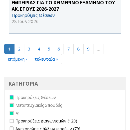
ΕΜΠΕΙΡΙΑΣ ΓΙΑ ΤΟ ΧΕΙΜΕΡΙΝΟ ΕΞΑΜΗΝΟ ΤΟΥ
ΑΚ. ΕΤΟΥΣ 2026-2027
Προκηρύξεις Θέσεων
28 Ιουλ 2026
1
2
3
4
5
6
7
8
9
…
επόμενη ›
τελευταία »
ΚΑΤΗΓΟΡΙΑ
Remove Προκηρύξεις Θέσεων filter
Προκηρύξεις Θέσεων
Remove Μεταπτυχιακές Σπουδές filter
Μεταπτυχιακές Σπουδές
Remove 41 filter
41
Apply Προκηρύξεις Διαγωνισμών filter
Apply Προκηρύξεις
Προκηρύξεις Διαγωνισμών (120)
Διαγωνισμών filter
Apply Ανακοινώσεις άλλων φορέων filter
Apply Ανακοινώσεις
Ανακοινώσεις άλλων φορέων (79)