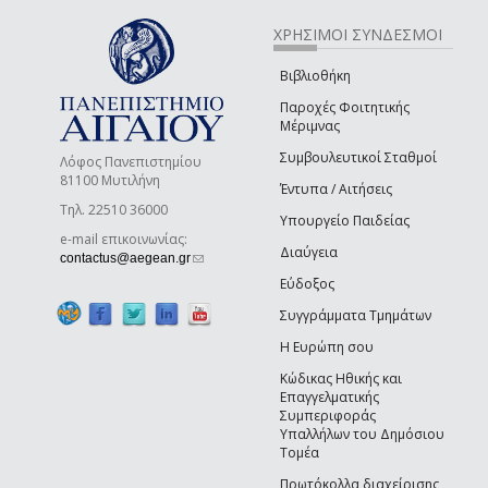
ΧΡΗΣΙΜΟΙ ΣΥΝΔΕΣΜΟΙ
Βιβλιοθήκη
Παροχές Φοιτητικής
Μέριμνας
Συμβουλευτικοί Σταθμοί
Λόφος Πανεπιστημίου
81100 Μυτιλήνη
Έντυπα / Αιτήσεις
Τηλ. 22510 36000
Υπουργείο Παιδείας
e-mail επικοινωνίας:
Διαύγεια
(link sends e-mail)
contactus@aegean.gr
Εύδοξος
Συγγράμματα Τμημάτων
Η Ευρώπη σου
Κώδικας Ηθικής και
Επαγγελματικής
Συμπεριφοράς
Υπαλλήλων του Δημόσιου
Τομέα
Πρωτόκολλα διαχείρισης