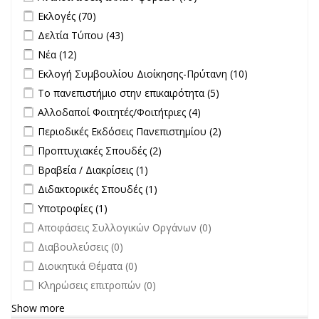
άλλων φορέων filter
Apply Εκλογές filter
Apply Εκλογές filter
Εκλογές (70)
Apply Δελτία Τύπου filter
Apply Δελτία Τύπου filter
Δελτία Τύπου (43)
Apply Νέα filter
Apply Νέα filter
Νέα (12)
Apply Εκλογή Συμβουλίου Διοίκησης-Πρύτανη filter
Apply
Εκλογή Συμβουλίου Διοίκησης-Πρύτανη (10)
Εκλογή
Apply Το πανεπιστήμιο στην επικαιρότητα filter
Apply Το
Το πανεπιστήμιο στην επικαιρότητα (5)
Συμβουλίου
πανεπιστήμιο στην
Apply Αλλοδαποί Φοιτητές/Φοιτήτριες filter
Apply Αλλοδαποί
Αλλοδαποί Φοιτητές/Φοιτήτριες (4)
Διοίκησης-
επικαιρότητα filter
Φοιτητές/Φοιτήτριες
Πρύτανη
Apply Περιοδικές Εκδόσεις Πανεπιστημίου filter
Apply Περιοδικές
Περιοδικές Εκδόσεις Πανεπιστημίου (2)
filter
filter
Εκδόσεις
Apply Προπτυχιακές Σπουδές filter
Apply Προπτυχιακές Σπουδές
Προπτυχιακές Σπουδές (2)
Πανεπιστημίου
filter
Apply Βραβεία / Διακρίσεις filter
Apply Βραβεία / Διακρίσεις filter
Βραβεία / Διακρίσεις (1)
filter
Apply Διδακτορικές Σπουδές filter
Apply Διδακτορικές Σπουδές
Διδακτορικές Σπουδές (1)
filter
Apply Υποτροφίες filter
Apply Υποτροφίες filter
Υποτροφίες (1)
undefined
Αποφάσεις Συλλογικών Οργάνων (0)
undefined
Διαβουλεύσεις (0)
undefined
Διοικητικά Θέματα (0)
undefined
Κληρώσεις επιτροπών (0)
Show more