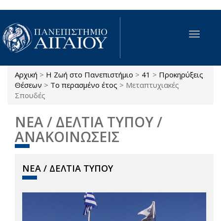
Παράκαμψη προς το κυρίως περιεχόμενο
Toggle
navigat
Αρχική
>
Η Ζωή στο Πανεπιστήμιο
>
41
>
Προκηρύξεις
Είστε εδώ
Θέσεων
>
Το περασμένο έτος
>
Μεταπτυχιακές
Σπουδές
ΝΕΑ / ΔΕΛΤΙΑ ΤΥΠΟΥ /
ΑΝΑΚΟΙΝΩΣΕΙΣ
ΝΕΑ / ΔΕΛΤΙΑ ΤΥΠΟΥ