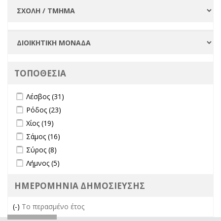
ΤΟΠΟΘΕΣΙΑ
Apply Λέσβος filter
Apply Λέσβος filter
Λέσβος (31)
Apply Ρόδος filter
Apply Ρόδος filter
Ρόδος (23)
Apply Χίος filter
Apply Χίος filter
Χίος (19)
Apply Σάμος filter
Apply Σάμος filter
Σάμος (16)
Apply Σύρος filter
Apply Σύρος filter
Σύρος (8)
Apply Λήμνος filter
Apply Λήμνος filter
Λήμνος (5)
ΗΜΕΡΟΜΗΝΙΑ ΔΗΜΟΣΙΕΥΣΗΣ
(-)
Remove Το περασμένο έτος filter
Το περασμένο έτος