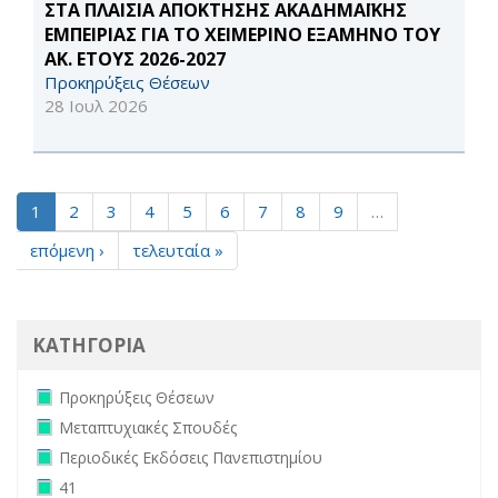
ΣΤΑ ΠΛΑΙΣΙΑ ΑΠΟΚΤΗΣΗΣ ΑΚΑΔΗΜΑΪΚΗΣ
ΕΜΠΕΙΡΙΑΣ ΓΙΑ ΤΟ ΧΕΙΜΕΡΙΝΟ ΕΞΑΜΗΝΟ ΤΟΥ
ΑΚ. ΕΤΟΥΣ 2026-2027
Προκηρύξεις Θέσεων
28 Ιουλ 2026
1
2
3
4
5
6
7
8
9
…
επόμενη ›
τελευταία »
ΚΑΤΗΓΟΡΙΑ
Remove Προκηρύξεις Θέσεων filter
Προκηρύξεις Θέσεων
Remove Μεταπτυχιακές Σπουδές filter
Μεταπτυχιακές Σπουδές
Remove Περιοδικές Εκδόσεις Πανεπιστημίου filter
Περιοδικές Εκδόσεις Πανεπιστημίου
Remove 41 filter
41