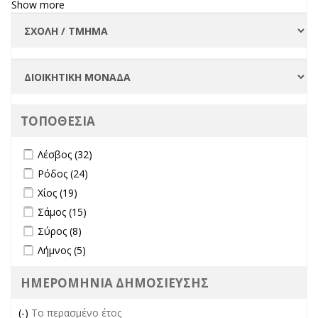
Show more
ΤΟΠΟΘΕΣΙΑ
Apply Λέσβος filter
Apply Λέσβος filter
Λέσβος (32)
Apply Ρόδος filter
Apply Ρόδος filter
Ρόδος (24)
Apply Χίος filter
Apply Χίος filter
Χίος (19)
Apply Σάμος filter
Apply Σάμος filter
Σάμος (15)
Apply Σύρος filter
Apply Σύρος filter
Σύρος (8)
Apply Λήμνος filter
Apply Λήμνος filter
Λήμνος (5)
ΗΜΕΡΟΜΗΝΙΑ ΔΗΜΟΣΙΕΥΣΗΣ
(-)
Remove Το περασμένο έτος filter
Το περασμένο έτος