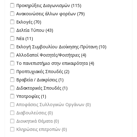
Apply Προκηρύξεις Διαγωνισμών filter
Apply Προκηρύξεις
Προκηρύξεις Διαγωνισμών (115)
Διαγωνισμών filter
Apply Ανακοινώσεις άλλων φορέων filter
Apply Ανακοινώσεις
Ανακοινώσεις άλλων φορέων (79)
άλλων φορέων filter
Apply Εκλογές filter
Apply Εκλογές filter
Εκλογές (70)
Apply Δελτία Τύπου filter
Apply Δελτία Τύπου filter
Δελτία Τύπου (43)
Apply Νέα filter
Apply Νέα filter
Νέα (11)
Apply Εκλογή Συμβουλίου Διοίκησης-Πρύτανη filter
Apply
Εκλογή Συμβουλίου Διοίκησης-Πρύτανη (10)
Εκλογή
Apply Αλλοδαποί Φοιτητές/Φοιτήτριες filter
Apply Αλλοδαποί
Αλλοδαποί Φοιτητές/Φοιτήτριες (4)
Συμβουλίου
Φοιτητές/Φοιτήτριες
Apply Το πανεπιστήμιο στην επικαιρότητα filter
Apply Το
Το πανεπιστήμιο στην επικαιρότητα (4)
Διοίκησης-
filter
πανεπιστήμιο στην
Πρύτανη
Apply Προπτυχιακές Σπουδές filter
Apply Προπτυχιακές Σπουδές
Προπτυχιακές Σπουδές (2)
επικαιρότητα filter
filter
filter
Apply Βραβεία / Διακρίσεις filter
Apply Βραβεία / Διακρίσεις filter
Βραβεία / Διακρίσεις (1)
Apply Διδακτορικές Σπουδές filter
Apply Διδακτορικές Σπουδές
Διδακτορικές Σπουδές (1)
filter
Apply Υποτροφίες filter
Apply Υποτροφίες filter
Υποτροφίες (1)
undefined
Αποφάσεις Συλλογικών Οργάνων (0)
undefined
Διαβουλεύσεις (0)
undefined
Διοικητικά Θέματα (0)
undefined
Κληρώσεις επιτροπών (0)