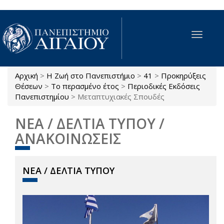
Παράκαμψη προς το κυρίως περιεχόμενο
Toggle
navigat
Αρχική
>
Η Ζωή στο Πανεπιστήμιο
>
41
>
Προκηρύξεις
Είστε εδώ
Θέσεων
>
Το περασμένο έτος
>
Περιοδικές Εκδόσεις
Πανεπιστημίου
>
Μεταπτυχιακές Σπουδές
ΝΕΑ / ΔΕΛΤΙΑ ΤΥΠΟΥ /
ΑΝΑΚΟΙΝΩΣΕΙΣ
ΝΕΑ / ΔΕΛΤΙΑ ΤΥΠΟΥ