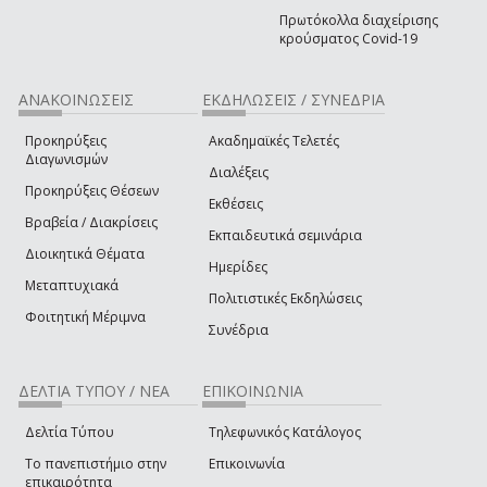
Πρωτόκολλα διαχείρισης
κρούσματος Covid-19
ΑΝΑΚΟΙΝΩΣΕΙΣ
ΕΚΔΗΛΩΣΕΙΣ / ΣΥΝΕΔΡΙΑ
Προκηρύξεις
Ακαδημαϊκές Τελετές
Διαγωνισμών
Διαλέξεις
Προκηρύξεις Θέσεων
Εκθέσεις
Βραβεία / Διακρίσεις
Εκπαιδευτικά σεμινάρια
Διοικητικά Θέματα
Ημερίδες
Μεταπτυχιακά
Πολιτιστικές Εκδηλώσεις
Φοιτητική Μέριμνα
Συνέδρια
ΔΕΛΤΙΑ ΤΥΠΟΥ / ΝΕΑ
ΕΠΙΚΟΙΝΩΝΙΑ
Δελτία Τύπου
Τηλεφωνικός Κατάλογος
Το πανεπιστήμιο στην
Επικοινωνία
επικαιρότητα