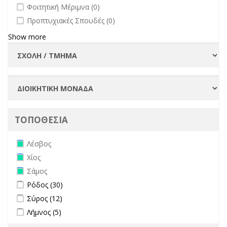
undefined
Φοιτητική Μέριμνα (0)
undefined
Προπτυχιακές Σπουδές (0)
Show more
ΤΟΠΟΘΕΣΙΑ
Remove Λέσβος filter
Λέσβος
Remove Χίος filter
Χίος
Remove Σάμος filter
Σάμος
Apply Ρόδος filter
Apply Ρόδος filter
Ρόδος (30)
Apply Σύρος filter
Apply Σύρος filter
Σύρος (12)
Apply Λήμνος filter
Apply Λήμνος filter
Λήμνος (5)