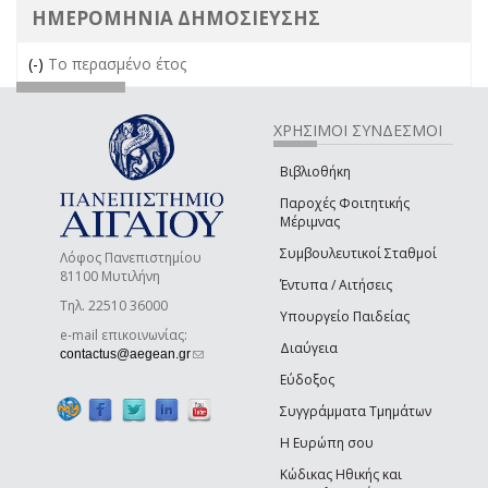
ΗΜΕΡΟΜΗΝΙΑ ΔΗΜΟΣΙΕΥΣΗΣ
(-)
Remove Το περασμένο έτος filter
Το περασμένο έτος
ΧΡΗΣΙΜΟΙ ΣΥΝΔΕΣΜΟΙ
Βιβλιοθήκη
Παροχές Φοιτητικής
Μέριμνας
Συμβουλευτικοί Σταθμοί
Λόφος Πανεπιστημίου
81100 Μυτιλήνη
Έντυπα / Αιτήσεις
Τηλ. 22510 36000
Υπουργείο Παιδείας
e-mail επικοινωνίας:
Διαύγεια
(link sends e-mail)
contactus@aegean.gr
Εύδοξος
Συγγράμματα Τμημάτων
Η Ευρώπη σου
Κώδικας Ηθικής και