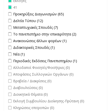
Εκλογές
Remove 41 filter
41
Apply Προκηρύξεις Διαγωνισμών filter
Apply Προκηρύξεις
Προκηρύξεις Διαγωνισμών (65)
Διαγωνισμών filter
Apply Δελτία Τύπου filter
Apply Δελτία Τύπου filter
Δελτία Τύπου (12)
Apply Μεταπτυχιακές Σπουδές filter
Apply Μεταπτυχιακές Σπουδές
Μεταπτυχιακές Σπουδές (7)
filter
Apply Το πανεπιστήμιο στην επικαιρότητα filter
Apply Το
Το πανεπιστήμιο στην επικαιρότητα (2)
πανεπιστήμιο στην
Apply Ανακοινώσεις άλλων φορέων filter
Apply Ανακοινώσεις
Ανακοινώσεις άλλων φορέων (1)
επικαιρότητα filter
άλλων φορέων filter
Apply Διδακτορικές Σπουδές filter
Apply Διδακτορικές Σπουδές
Διδακτορικές Σπουδές (1)
filter
Apply Νέα filter
Apply Νέα filter
Νέα (1)
Apply Περιοδικές Εκδόσεις Πανεπιστημίου filter
Apply Περιοδικές
Περιοδικές Εκδόσεις Πανεπιστημίου (1)
Εκδόσεις
undefined
Αλλοδαποί Φοιτητές/Φοιτήτριες (0)
Πανεπιστημίου
undefined
Αποφάσεις Συλλογικών Οργάνων (0)
filter
undefined
Βραβεία / Διακρίσεις (0)
undefined
Διαβουλεύσεις (0)
undefined
Διοικητικά Θέματα (0)
undefined
Εκλογή Συμβουλίου Διοίκησης-Πρύτανη (0)
undefined
Κληρώσεις επιτροπών (0)