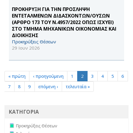
ΠΡΟΚΗΡΥΞΗ ΓΙΑ ΤΗΝ ΠΡΟΣΛΗΨΗ
ΕΝΤΕΤΑΛΜΕΝΩΝ ΔΙΔΑΣΚΟΝΤΩΝ/ΟΥΣΩΝ
(ΑΡΘΡΟ 173 ΤΟΥ Ν.4957/2022 ΟΠΩΣ ΙΣΧΥΕΙ)
ΣΤΟ ΤΜΗΜΑ ΜΗΧΑΝΙΚΩΝ ΟΙΚΟΝΟΜΙΑΣ ΚΑΙ
ΔΙΟΙΚΗΣΗΣ
Προκηρύξεις Θέσεων
29 Ιουν 2026
« πρώτη
‹ προηγούμενη
1
2
3
4
5
6
7
8
9
επόμενη ›
τελευταία »
ΚΑΤΗΓΟΡΙΑ
Remove Προκηρύξεις Θέσεων filter
Προκηρύξεις Θέσεων
Remove Εκλογές filter