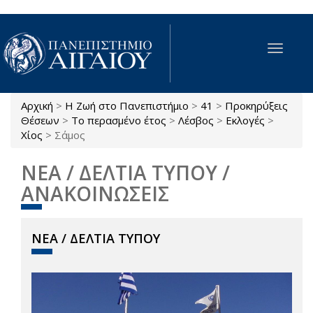
Παράκαμψη προς το κυρίως περιεχόμενο
Toggle
navigat
Αρχική
>
Η Ζωή στο Πανεπιστήμιο
>
41
>
Προκηρύξεις
Είστε εδώ
Θέσεων
>
Το περασμένο έτος
>
Λέσβος
>
Εκλογές
>
Χίος
>
Σάμος
ΝΕΑ / ΔΕΛΤΙΑ ΤΥΠΟΥ /
ΑΝΑΚΟΙΝΩΣΕΙΣ
ΝΕΑ / ΔΕΛΤΙΑ ΤΥΠΟΥ