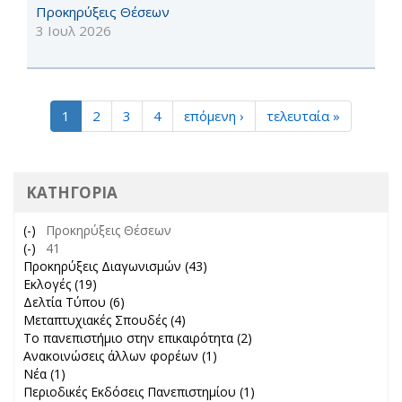
Προκηρύξεις Θέσεων
3 Ιουλ 2026
1
2
3
4
επόμενη ›
τελευταία »
ΚΑΤΗΓΟΡΊΑ
(-)
Remove Προκηρύξεις Θέσεων filter
Προκηρύξεις Θέσεων
(-)
Remove 41 filter
41
Προκηρύξεις Διαγωνισμών (43)
Apply Προκηρύξεις
Εκλογές (19)
Apply Εκλογές filter
Διαγωνισμών filter
Δελτία Τύπου (6)
Apply Δελτία Τύπου filter
Μεταπτυχιακές Σπουδές (4)
Apply Μεταπτυχιακές Σπουδές
Το πανεπιστήμιο στην επικαιρότητα (2)
filter
Apply Το πανεπιστήμιο
Ανακοινώσεις άλλων φορέων (1)
Apply Ανακοινώσεις άλλων
στην επικαιρότητα filter
Νέα (1)
Apply Νέα filter
φορέων filter
Περιοδικές Εκδόσεις Πανεπιστημίου (1)
Apply Περιοδικές