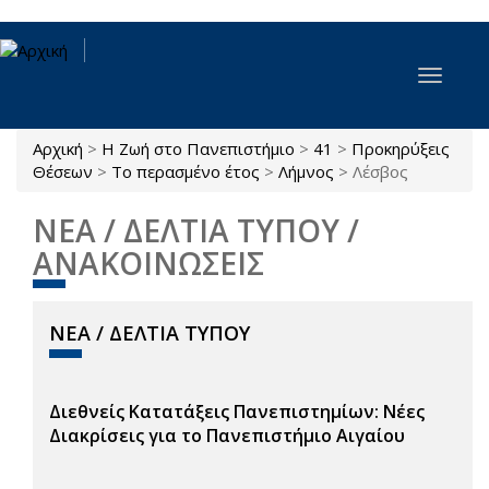
Παράκαμψη προς το κυρίως περιεχόμενο
Toggle
navigat
Αρχική
>
Η Ζωή στο Πανεπιστήμιο
>
41
>
Προκηρύξεις
Είστε εδώ
Θέσεων
>
Το περασμένο έτος
>
Λήμνος
>
Λέσβος
ΝΈΑ / ΔΕΛΤΊΑ ΤΎΠΟΥ /
ΑΝΑΚΟΙΝΏΣΕΙΣ
ΝΈΑ / ΔΕΛΤΊΑ ΤΎΠΟΥ
Διεθνείς Κατατάξεις Πανεπιστημίων: Νέες
Διακρίσεις για το Πανεπιστήμιο Αιγαίου