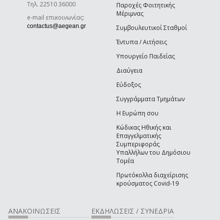
Τηλ. 22510 36000
Παροχές Φοιτητικής
Μέριμνας
e-mail επικοινωνίας:
contactus@aegean.gr
Συμβουλευτικοί Σταθμοί
Έντυπα / Αιτήσεις
Υπουργείο Παιδείας
Διαύγεια
Εύδοξος
Συγγράμματα Τμημάτων
Η Ευρώπη σου
Κώδικας Ηθικής και
Επαγγελματικής
Συμπεριφοράς
Υπαλλήλων του Δημόσιου
Τομέα
Πρωτόκολλα διαχείρισης
κρούσματος Covid-19
ΑΝΑΚΟΙΝΏΣΕΙΣ
ΕΚΔΗΛΏΣΕΙΣ / ΣΥΝΈΔΡΙΑ