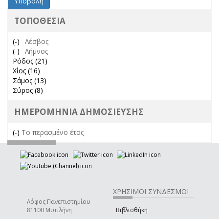
Υποβολή
ΤΟΠΟΘΕΣΊΑ
(-)
Remove Λέσβος filter
Λέσβος
(-)
Remove Λήμνος filter
Λήμνος
Ρόδος (21)
Apply Ρόδος filter
Χίος (16)
Apply Χίος filter
Σάμος (13)
Apply Σάμος filter
Σύρος (8)
Apply Σύρος filter
ΗΜΕΡΟΜΗΝΊΑ ΔΗΜΟΣΊΕΥΣΗΣ
(-)
Remove Το περασμένο έτος filter
Το περασμένο έτος
ΧΡΉΣΙΜΟΙ ΣΎΝΔΕΣΜΟΙ
Λόφος Πανεπιστημίου
81100 Μυτιλήνη
Βιβλιοθήκη