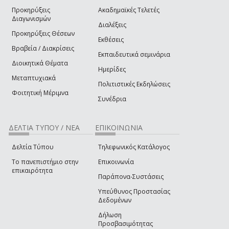
Προκηρύξεις
Ακαδημαϊκές Τελετές
Διαγωνισμών
Διαλέξεις
Προκηρύξεις Θέσεων
Εκθέσεις
Βραβεία / Διακρίσεις
Εκπαιδευτικά σεμινάρια
Διοικητικά Θέματα
Ημερίδες
Μεταπτυχιακά
Πολιτιστικές Εκδηλώσεις
Φοιτητική Μέριμνα
Συνέδρια
ΔΕΛΤΊΑ ΤΎΠΟΥ / ΝΈΑ
ΕΠΙΚΟΙΝΩΝΊΑ
Δελτία Τύπου
Τηλεφωνικός Κατάλογος
Το πανεπιστήμιο στην
Επικοινωνία
επικαιρότητα
Παράπονα-Συστάσεις
Υπεύθυνος Προστασίας
Δεδομένων
Δήλωση
Προσβασιμότητας