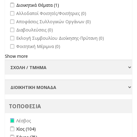
filter
Apply Διοικητικά Θέματα filter
Apply Διοικητικά Θέματα filter
Διοικητικά Θέματα (1)
undefined
Αλλοδαποί Φοιτητές/Φοιτήτριες (0)
undefined
Αποφάσεις Συλλογικών Οργάνων (0)
undefined
Διαβουλεύσεις (0)
undefined
Εκλογή Συμβουλίου Διοίκησης-Πρύτανη (0)
undefined
Φοιτητική Μέριμνα (0)
Show more
ΤΟΠΟΘΕΣΙΑ
Remove Λέσβος filter
Λέσβος
Apply Χίος filter
Apply Χίος filter
Χίος (104)
Apply Σάμος filter
Apply Σάμος filter