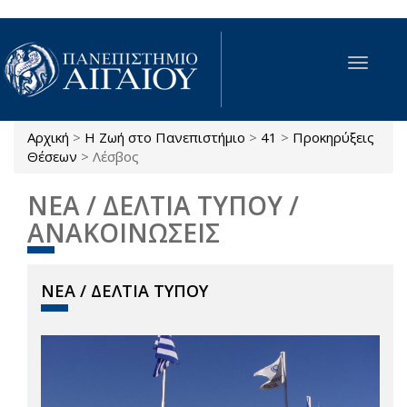
Παράκαμψη προς το κυρίως περιεχόμενο
Toggle
navigat
Αρχική
>
Η Ζωή στο Πανεπιστήμιο
>
41
>
Προκηρύξεις
Είστε εδώ
Θέσεων
>
Λέσβος
ΝΕΑ / ΔΕΛΤΙΑ ΤΥΠΟΥ /
ΑΝΑΚΟΙΝΩΣΕΙΣ
ΝΕΑ / ΔΕΛΤΙΑ ΤΥΠΟΥ