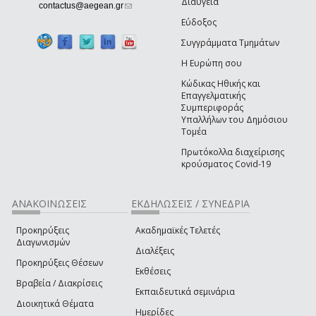
Διαύγεια
(link sends e-mail)
contactus@aegean.gr
Εύδοξος
Συγγράμματα Τμημάτων
Η Ευρώπη σου
Κώδικας Ηθικής και
Επαγγελματικής
Συμπεριφοράς
Υπαλλήλων του Δημόσιου
Τομέα
Πρωτόκολλα διαχείρισης
κρούσματος Covid-19
ΑΝΑΚΟΙΝΩΣΕΙΣ
ΕΚΔΗΛΩΣΕΙΣ / ΣΥΝΕΔΡΙΑ
Προκηρύξεις
Ακαδημαϊκές Τελετές
Διαγωνισμών
Διαλέξεις
Προκηρύξεις Θέσεων
Εκθέσεις
Βραβεία / Διακρίσεις
Εκπαιδευτικά σεμινάρια
Διοικητικά Θέματα
Ημερίδες