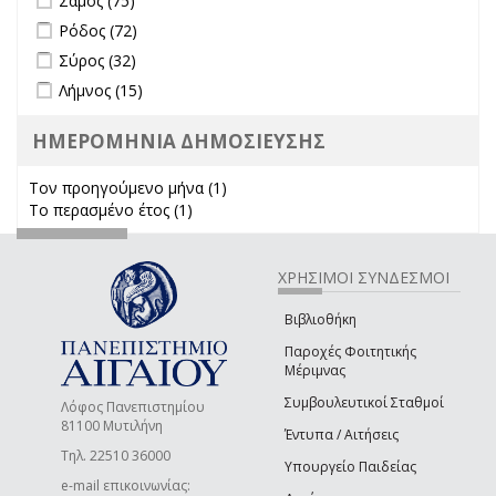
Σάμος (75)
Apply Ρόδος filter
Apply Ρόδος filter
Ρόδος (72)
Apply Σύρος filter
Apply Σύρος filter
Σύρος (32)
Apply Λήμνος filter
Apply Λήμνος filter
Λήμνος (15)
ΗΜΕΡΟΜΗΝΙΑ ΔΗΜΟΣΙΕΥΣΗΣ
Τον προηγούμενο μήνα (1)
Apply Τον προηγούμενο μήνα
Το περασμένο έτος (1)
Apply Το περασμένο έτος filter
filter
ΧΡΗΣΙΜΟΙ ΣΥΝΔΕΣΜΟΙ
Βιβλιοθήκη
Παροχές Φοιτητικής
Μέριμνας
Συμβουλευτικοί Σταθμοί
Λόφος Πανεπιστημίου
81100 Μυτιλήνη
Έντυπα / Αιτήσεις
Τηλ. 22510 36000
Υπουργείο Παιδείας
e-mail επικοινωνίας: