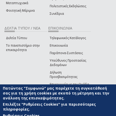
Μεταπτυχιακά
Πολιτιστικές Εκδηλώσεις
Φοιτητική Μέριμνα
Συνέδρια
ΔΕΛΤΙΑ ΤΥΠΟΥ / ΝΕΑ
ΕΠΙΚΟΙΝΩΝΙΑ
Δελτία Τύπου
Τηλεφωνικός Κατάλογος
Το πανεπιστήμιο στην
Επικοινωνία
επικαιρότητα
Παράπονα-Συστάσεις
Υπεύθυνος Προστασίας
Δεδομένων
Δήλωση
Προσβασιμότητας
Επικοινωνία με την Ομάδα
Πατώντας "Συμφωνώ" μας παρέχετε τη συγκατάθεσή
Ανάπτυξης του site
(link sends e-mail)
σας για τη χρήση cookies με σκοπό τη μέτρηση και την
ανάλυση της επισκεψιμότητας.
© ΠΑΝΕΠΙΣΤΗΜΙΟ ΑΙΓΑΙΟΥ
ΟΡΟΙ ΧΡΗΣΗΣ
ΠΟΛΙΤΙΚΗ COOKIES
ΟΜΑΔΑ
ΑΝΑΠΤΥΞΗΣ
Επιλέξτε "Ρυθμίσεις Cookies" για περισσότερες
πληροφορίες.
Ρυθμίσεις Cookies