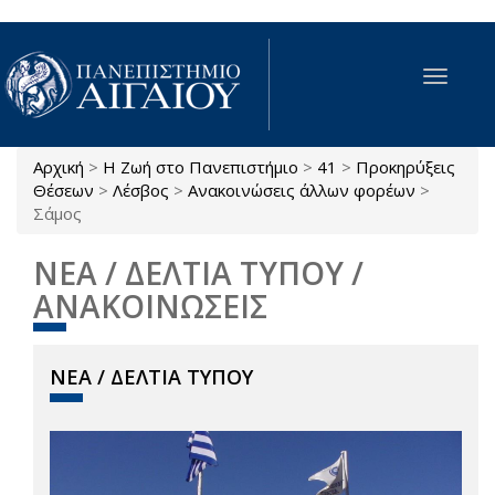
Παράκαμψη προς το κυρίως περιεχόμενο
Toggle
navigat
Αρχική
>
Η Ζωή στο Πανεπιστήμιο
>
41
>
Προκηρύξεις
Είστε εδώ
Θέσεων
>
Λέσβος
>
Ανακοινώσεις άλλων φορέων
>
Σάμος
ΝΕΑ / ΔΕΛΤΙΑ ΤΥΠΟΥ /
ΑΝΑΚΟΙΝΩΣΕΙΣ
ΝΕΑ / ΔΕΛΤΙΑ ΤΥΠΟΥ