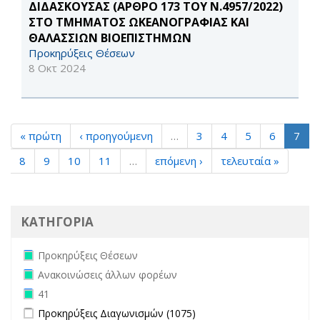
ΔΙΔΑΣΚΟΥΣΑΣ (ΑΡΘΡΟ 173 ΤΟΥ Ν.4957/2022)
ΣΤΟ ΤΜΗΜΑΤΟΣ ΩΚΕΑΝΟΓΡΑΦΙΑΣ ΚΑΙ
ΘΑΛΑΣΣΙΩΝ ΒΙΟΕΠΙΣΤΗΜΩΝ
Προκηρύξεις Θέσεων
8 Οκτ 2024
« πρώτη
‹ προηγούμενη
…
3
4
5
6
7
8
9
10
11
…
επόμενη ›
τελευταία »
ΚΑΤΗΓΟΡΙΑ
Remove Προκηρύξεις Θέσεων filter
Προκηρύξεις Θέσεων
Remove Ανακοινώσεις άλλων φορέων filter
Ανακοινώσεις άλλων φορέων
Remove 41 filter
41
Apply Προκηρύξεις Διαγωνισμών filter
Apply Προκηρύξεις
Προκηρύξεις Διαγωνισμών (1075)