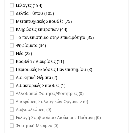
Διαγωνισμών filter
Apply Εκλογές filter
Apply Εκλογές filter
Εκλογές (194)
Apply Δελτία Τύπου filter
Apply Δελτία Τύπου filter
Δελτία Τύπου (105)
Apply Μεταπτυχιακές Σπουδές filter
Apply Μεταπτυχιακές
Μεταπτυχιακές Σπουδές (75)
Σπουδές filter
Apply Κληρώσεις επιτροπών filter
Apply Κληρώσεις επιτροπών
Κληρώσεις επιτροπών (44)
filter
Apply Το πανεπιστήμιο στην επικαιρότητα filter
Apply Το
Το πανεπιστήμιο στην επικαιρότητα (35)
πανεπιστήμιο
Apply Ψηφίσματα filter
Apply Ψηφίσματα filter
Ψηφίσματα (34)
στην
Apply Νέα filter
Apply Νέα filter
Νέα (23)
επικαιρότητα filter
Apply Βραβεία / Διακρίσεις filter
Apply Βραβεία / Διακρίσεις filter
Βραβεία / Διακρίσεις (11)
Apply Περιοδικές Εκδόσεις Πανεπιστημίου filter
Apply Περιοδικές
Περιοδικές Εκδόσεις Πανεπιστημίου (8)
Εκδόσεις
Apply Διοικητικά Θέματα filter
Apply Διοικητικά Θέματα filter
Διοικητικά Θέματα (2)
Πανεπιστημίου
Apply Διδακτορικές Σπουδές filter
Apply Διδακτορικές Σπουδές
Διδακτορικές Σπουδές (1)
filter
filter
undefined
Αλλοδαποί Φοιτητές/Φοιτήτριες (0)
undefined
Αποφάσεις Συλλογικών Οργάνων (0)
undefined
Διαβουλεύσεις (0)
undefined
Εκλογή Συμβουλίου Διοίκησης-Πρύτανη (0)
undefined
Φοιτητική Μέριμνα (0)