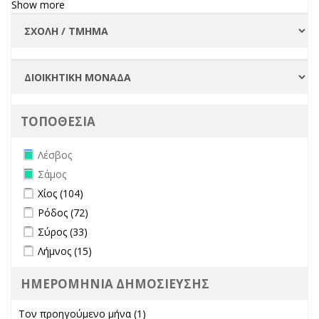
Show more
ΤΟΠΟΘΕΣΙΑ
Remove Λέσβος filter
Λέσβος
Remove Σάμος filter
Σάμος
Apply Χίος filter
Apply Χίος filter
Χίος (104)
Apply Ρόδος filter
Apply Ρόδος filter
Ρόδος (72)
Apply Σύρος filter
Apply Σύρος filter
Σύρος (33)
Apply Λήμνος filter
Apply Λήμνος filter
Λήμνος (15)
ΗΜΕΡΟΜΗΝΙΑ ΔΗΜΟΣΙΕΥΣΗΣ
Τον προηγούμενο μήνα (1)
Apply Τον προηγούμενο μήνα