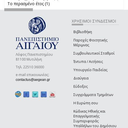
Το περασμένο έτος (1)
Apply Το περασμένο έτος filter
filter
ΧΡΗΣΙΜΟΙ ΣΥΝΔΕΣΜΟΙ
Βιβλιοθήκη
Παροχές Φοιτητικής
Μέριμνας
Συμβουλευτικοί Σταθμοί
Λόφος Πανεπιστημίου
81100 Μυτιλήνη
Έντυπα / Αιτήσεις
Τηλ. 22510 36000
Υπουργείο Παιδείας
e-mail επικοινωνίας:
Διαύγεια
(link sends e-mail)
contactus@aegean.gr
Εύδοξος
Συγγράμματα Τμημάτων
Η Ευρώπη σου
Κώδικας Ηθικής και
Επαγγελματικής
Συμπεριφοράς
Υπαλλήλων του Δημόσιου