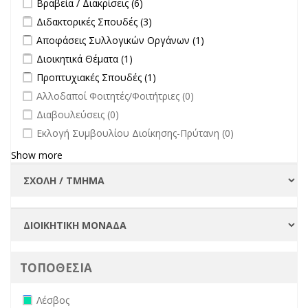
Βραβεία / Διακρίσεις (6)
Apply Διδακτορικές Σπουδές filter
Apply Διδακτορικές Σπουδές
Διδακτορικές Σπουδές (3)
filter
Apply Αποφάσεις Συλλογικών Οργάνων filter
Apply Αποφάσεις
Αποφάσεις Συλλογικών Οργάνων (1)
Συλλογικών
Apply Διοικητικά Θέματα filter
Apply Διοικητικά Θέματα filter
Διοικητικά Θέματα (1)
Οργάνων filter
Apply Προπτυχιακές Σπουδές filter
Apply Προπτυχιακές Σπουδές
Προπτυχιακές Σπουδές (1)
filter
undefined
Αλλοδαποί Φοιτητές/Φοιτήτριες (0)
undefined
Διαβουλεύσεις (0)
undefined
Εκλογή Συμβουλίου Διοίκησης-Πρύτανη (0)
Show more
ΤΟΠΟΘΕΣΙΑ
Remove Λέσβος filter
Λέσβος