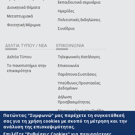
Εκπαιδευτικά σεμινάρια
Διοικητικά Θέματα
Ημερίδες
Μεταπτυχιακά
Πολιτιστικές Εκδηλώσεις
Φοιτητική Μέριμνα
Συνέδρια
ΔΕΛΤΙΑ ΤΥΠΟΥ / ΝΕΑ
ΕΠΙΚΟΙΝΩΝΙΑ
Δελτία Τύπου
Τηλεφωνικός Κατάλογος
Το πανεπιστήμιο στην
Επικοινωνία
επικαιρότητα
Παράπονα-Συστάσεις
Υπεύθυνος Προστασίας
Δεδομένων
Δήλωση
Προσβασιμότητας
Επικοινωνία με την Ομάδα
Πατώντας "Συμφωνώ" μας παρέχετε τη συγκατάθεσή
Ανάπτυξης του site
(link sends e-mail)
σας για τη χρήση cookies με σκοπό τη μέτρηση και την
ανάλυση της επισκεψιμότητας.
© ΠΑΝΕΠΙΣΤΗΜΙΟ ΑΙΓΑΙΟΥ
ΟΡΟΙ ΧΡΗΣΗΣ
ΠΟΛΙΤΙΚΗ COOKIES
ΟΜΑΔΑ
ΑΝΑΠΤΥΞΗΣ
Επιλέξτε "Ρυθμίσεις Cookies" για περισσότερες