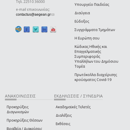
Τηλ. 22510 36000
Υπουργείο Παιδείας
e-mail επικοινωνίας:
Διαύγεια
(link sends e-mail)
contactus@aegean.gr
Εύδοξος
Συγγράμματα Τμημάτων
Η Ευρώπη σου
Κώδικας Ηθικής και
Επαγγελματικής
Συμπεριφοράς
Υπαλλήλων του Δημόσιου
Τομέα
Πρωτόκολλα διαχείρισης
κρούσματος Covid-19
ΑΝΑΚΟΙΝΩΣΕΙΣ
ΕΚΔΗΛΩΣΕΙΣ / ΣΥΝΕΔΡΙΑ
Προκηρύξεις
Ακαδημαϊκές Τελετές
Διαγωνισμών
Διαλέξεις
Προκηρύξεις Θέσεων
Εκθέσεις
Βραβεία / Διακρίσεις