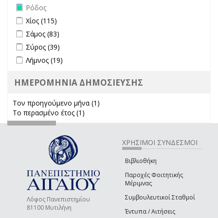
Remove Ρόδος filter
Ρόδος
Apply Χίος filter
Apply Χίος filter
Χίος (115)
Apply Σάμος filter
Apply Σάμος filter
Σάμος (83)
Apply Σύρος filter
Apply Σύρος filter
Σύρος (39)
Apply Λήμνος filter
Apply Λήμνος filter
Λήμνος (19)
ΗΜΕΡΟΜΗΝΙΑ ΔΗΜΟΣΙΕΥΣΗΣ
Τον προηγούμενο μήνα (1)
Apply Τον προηγούμενο μήνα
Το περασμένο έτος (1)
Apply Το περασμένο έτος filter
filter
ΧΡΗΣΙΜΟΙ ΣΥΝΔΕΣΜΟΙ
Βιβλιοθήκη
Παροχές Φοιτητικής
Μέριμνας
Συμβουλευτικοί Σταθμοί
Λόφος Πανεπιστημίου
81100 Μυτιλήνη
Έντυπα / Αιτήσεις