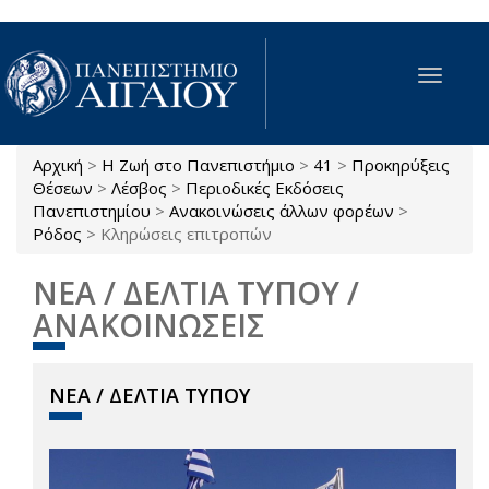
Παράκαμψη προς το κυρίως περιεχόμενο
Toggle
navigat
Αρχική
>
Η Ζωή στο Πανεπιστήμιο
>
41
>
Προκηρύξεις
Είστε εδώ
Θέσεων
>
Λέσβος
>
Περιοδικές Εκδόσεις
Πανεπιστημίου
>
Ανακοινώσεις άλλων φορέων
>
Ρόδος
>
Κληρώσεις επιτροπών
ΝΕΑ / ΔΕΛΤΙΑ ΤΥΠΟΥ /
ΑΝΑΚΟΙΝΩΣΕΙΣ
ΝΕΑ / ΔΕΛΤΙΑ ΤΥΠΟΥ