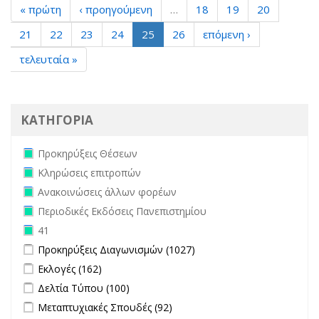
« πρώτη
‹ προηγούμενη
…
18
19
20
21
22
23
24
25
26
επόμενη ›
τελευταία »
ΚΑΤΗΓΟΡΙΑ
Remove Προκηρύξεις Θέσεων filter
Προκηρύξεις Θέσεων
Remove Κληρώσεις επιτροπών filter
Κληρώσεις επιτροπών
Remove Ανακοινώσεις άλλων φορέων filter
Ανακοινώσεις άλλων φορέων
Remove Περιοδικές Εκδόσεις Πανεπιστημίου filter
Περιοδικές Εκδόσεις Πανεπιστημίου
Remove 41 filter
41
Apply Προκηρύξεις Διαγωνισμών filter
Apply Προκηρύξεις
Προκηρύξεις Διαγωνισμών (1027)
Διαγωνισμών filter
Apply Εκλογές filter
Apply Εκλογές filter
Εκλογές (162)
Apply Δελτία Τύπου filter
Apply Δελτία Τύπου filter
Δελτία Τύπου (100)
Apply Μεταπτυχιακές Σπουδές filter
Apply Μεταπτυχιακές
Μεταπτυχιακές Σπουδές (92)
Σπουδές filter