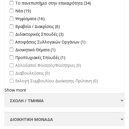
Apply Το πανεπιστήμιο στην επικαιρότητα filter
Apply Το
Το πανεπιστήμιο στην επικαιρότητα (34)
πανεπιστήμιο
Apply Νέα filter
Apply Νέα filter
Νέα (19)
στην
Apply Ψηφίσματα filter
Apply Ψηφίσματα filter
Ψηφίσματα (16)
επικαιρότητα filter
Apply Βραβεία / Διακρίσεις filter
Apply Βραβεία / Διακρίσεις filter
Βραβεία / Διακρίσεις (6)
Apply Διδακτορικές Σπουδές filter
Apply Διδακτορικές Σπουδές
Διδακτορικές Σπουδές (3)
filter
Apply Αποφάσεις Συλλογικών Οργάνων filter
Apply Αποφάσεις
Αποφάσεις Συλλογικών Οργάνων (1)
Συλλογικών
Apply Διοικητικά Θέματα filter
Apply Διοικητικά Θέματα filter
Διοικητικά Θέματα (1)
Οργάνων filter
Apply Προπτυχιακές Σπουδές filter
Apply Προπτυχιακές Σπουδές
Προπτυχιακές Σπουδές (1)
filter
undefined
Αλλοδαποί Φοιτητές/Φοιτήτριες (0)
undefined
Διαβουλεύσεις (0)
undefined
Εκλογή Συμβουλίου Διοίκησης-Πρύτανη (0)
Show more