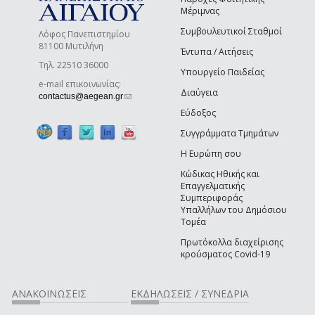
Μέριμνας
Συμβουλευτικοί Σταθμοί
Λόφος Πανεπιστημίου
81100 Μυτιλήνη
Έντυπα / Αιτήσεις
Τηλ. 22510 36000
Υπουργείο Παιδείας
e-mail επικοινωνίας:
Διαύγεια
(link sends e-mail)
contactus@aegean.gr
Εύδοξος
Συγγράμματα Τμημάτων
Η Ευρώπη σου
Κώδικας Ηθικής και
Επαγγελματικής
Συμπεριφοράς
Υπαλλήλων του Δημόσιου
Τομέα
Πρωτόκολλα διαχείρισης
κρούσματος Covid-19
ΑΝΑΚΟΙΝΩΣΕΙΣ
ΕΚΔΗΛΩΣΕΙΣ / ΣΥΝΕΔΡΙΑ