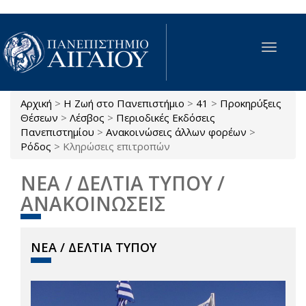
Παράκαμψη προς το κυρίως περιεχόμενο
Toggle
navigat
Αρχική
>
Η Ζωή στο Πανεπιστήμιο
>
41
>
Προκηρύξεις
Είστε εδώ
Θέσεων
>
Λέσβος
>
Περιοδικές Εκδόσεις
Πανεπιστημίου
>
Ανακοινώσεις άλλων φορέων
>
Ρόδος
>
Κληρώσεις επιτροπών
ΝΕΑ / ΔΕΛΤΙΑ ΤΥΠΟΥ /
ΑΝΑΚΟΙΝΩΣΕΙΣ
ΝΕΑ / ΔΕΛΤΙΑ ΤΥΠΟΥ