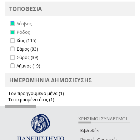
ΤΟΠΟΘΕΣΙΑ
Remove Λέσβος filter
Λέσβος
Remove Ρόδος filter
Ρόδος
Apply Χίος filter
Apply Χίος filter
Χίος (115)
Apply Σάμος filter
Apply Σάμος filter
Σάμος (83)
Apply Σύρος filter
Apply Σύρος filter
Σύρος (39)
Apply Λήμνος filter
Apply Λήμνος filter
Λήμνος (19)
ΗΜΕΡΟΜΗΝΙΑ ΔΗΜΟΣΙΕΥΣΗΣ
Τον προηγούμενο μήνα (1)
Apply Τον προηγούμενο μήνα
Το περασμένο έτος (1)
Apply Το περασμένο έτος filter
filter
ΧΡΗΣΙΜΟΙ ΣΥΝΔΕΣΜΟΙ
Βιβλιοθήκη
Παροχές Φοιτητικής