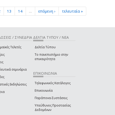
2
13
14
…
επόμενη ›
τελευταία »
ΩΣΕΙΣ / ΣΥΝΕΔΡΙΑ
ΔΕΛΤΙΑ ΤΥΠΟΥ / ΝΕΑ
μαϊκές Τελετές
Δελτία Τύπου
εις
Το πανεπιστήμιο στην
επικαιρότητα
εις
δευτικά σεμινάρια
ΕΠΙΚΟΙΝΩΝΙΑ
δες
Τηλεφωνικός Κατάλογος
στικές Εκδηλώσεις
Επικοινωνία
ρια
Παράπονα-Συστάσεις
Υπεύθυνος Προστασίας
Δεδομένων