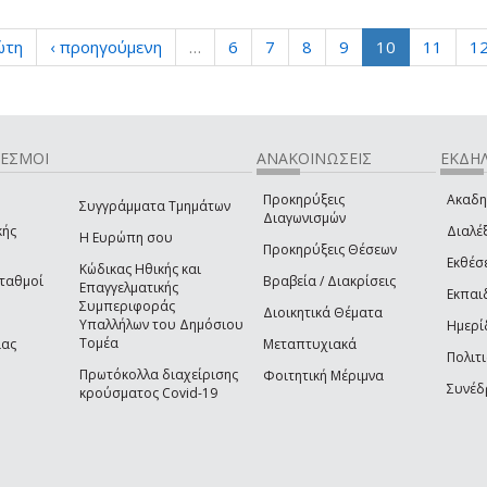
ώτη
‹ προηγούμενη
…
6
7
8
9
10
11
1
ΔΕΣΜΟΙ
ΑΝΑΚΟΙΝΩΣΕΙΣ
ΕΚΔΗΛ
Προκηρύξεις
Ακαδη
Συγγράμματα Τμημάτων
Διαγωνισμών
κής
Διαλέξ
Η Ευρώπη σου
Προκηρύξεις Θέσεων
Εκθέσ
Κώδικας Ηθικής και
Σταθμοί
Βραβεία / Διακρίσεις
Επαγγελματικής
Εκπαι
Συμπεριφοράς
Διοικητικά Θέματα
Υπαλλήλων του Δημόσιου
Ημερί
Τομέα
ίας
Μεταπτυχιακά
Πολιτι
Πρωτόκολλα διαχείρισης
Φοιτητική Μέριμνα
Συνέδ
κρούσματος Covid-19