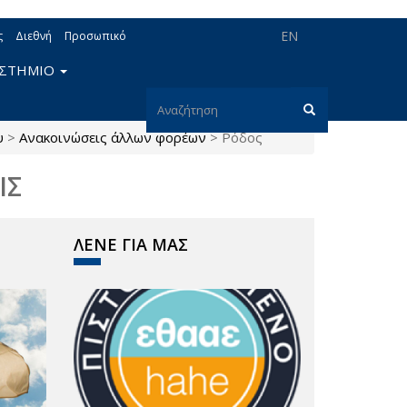
EN
ς
Διεθνή
Προσωπικό
ΙΣΤΗΜΙΟ
Φόρμα
υ
>
Ανακοινώσεις άλλων φορέων
>
Ρόδος
αναζήτησης
Αναζήτηση
ΙΣ
ΛΕΝΕ ΓΙΑ ΜΑΣ