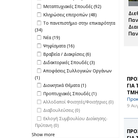
Τύπου filter
Apply Μεταπτυχιακές Σπουδές filter
Apply
Μεταπτυχιακές Σπουδές (92)
Μεταπτυχιακές
Διε
Apply Κληρώσεις επιτροπών filter
Apply
Κληρώσεις επιτροπών (48)
Σπουδές filter
Κληρώσεις
Παν
Apply Το πανεπιστήμιο στην
Το πανεπιστήμιο στην επικαιρότητα
επιτροπών
Δια
επικαιρότητα filter
(34)
Apply Το πανεπιστήμιο στην
filter
Παν
Apply Νέα filter
επικαιρότητα filter
Apply Νέα filter
Νέα (19)
Apply Ψηφίσματα filter
Apply Ψηφίσματα filter
Ψηφίσματα (16)
Apply Βραβεία / Διακρίσεις filter
Apply
Βραβεία / Διακρίσεις (6)
Βραβεία /
Apply Διδακτορικές Σπουδές filter
Apply
Διδακτορικές Σπουδές (3)
Διακρίσεις
Διδακτορικές
Apply Αποφάσεις Συλλογικών
Αποφάσεις Συλλογικών Οργάνων
filter
Σπουδές
Οργάνων filter
(1)
Apply Αποφάσεις Συλλογικών
ΠΡΟ
filter
Apply Διοικητικά Θέματα filter
Οργάνων filter
Apply Διοικητικά
ΓΙΑ
Διοικητικά Θέματα (1)
Θέματα filter
ΤΜΗ
Apply Προπτυχιακές Σπουδές filter
Apply
Προπτυχιακές Σπουδές (1)
Προπτυχιακές
Προκ
undefined
Αλλοδαποί Φοιτητές/Φοιτήτριες (0)
Σπουδές filter
9 Αυ
undefined
Διαβουλεύσεις (0)
undefined
Εκλογή Συμβουλίου Διοίκησης-
Πρύτανη (0)
ΠΡΟ
Show more
ΓΙΑ