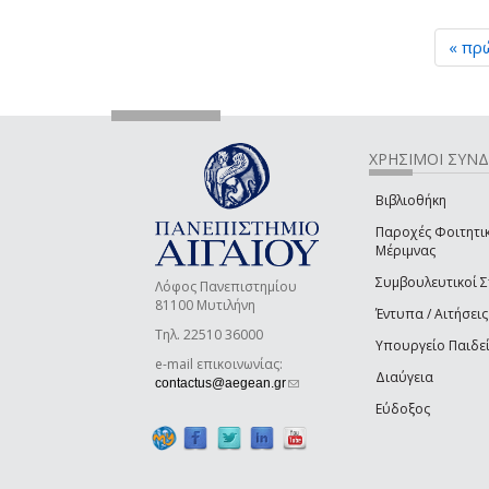
« πρ
ΧΡΗΣΙΜΟΙ ΣΥΝ
Βιβλιοθήκη
Παροχές Φοιτητι
Μέριμνας
Συμβουλευτικοί 
Λόφος Πανεπιστημίου
81100 Μυτιλήνη
Έντυπα / Αιτήσεις
Τηλ. 22510 36000
Υπουργείο Παιδε
e-mail επικοινωνίας:
Διαύγεια
(link sends e-mail)
contactus@aegean.gr
Εύδοξος