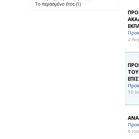
Το περασμένο έτος (1)
Apply Το
προηγούμενο
περασμένο έτος
μήνα filter
ΠΡΟ
filter
ΑΚΑ
ΕΚΠ
Προκ
2 Αυ
ΠΡΟ
ΤΟΥ
ΕΠΙ
Προκ
10 Ι
ΑΝΑ
Προκ
6 Ιο