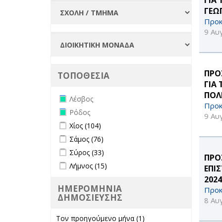
ΓΕΩ
Προκ
9 Αυ
ΠΡΟ
ΤΟΠΟΘΕΣΙΑ
ΓΙΑ
ΠΟΛ
Remove Λέσβος filter
Λέσβος
Προκ
Remove Ρόδος filter
Ρόδος
9 Αυ
Apply Χίος filter
Apply Χίος filter
Χίος (104)
Apply Σάμος filter
Apply Σάμος filter
Σάμος (76)
Apply Σύρος filter
Apply Σύρος filter
Σύρος (33)
ΠΡΟ
Apply Λήμνος filter
Apply Λήμνος filter
Λήμνος (15)
ΕΠΙ
2024
ΗΜΕΡΟΜΗΝΙΑ
Προκ
ΔΗΜΟΣΙΕΥΣΗΣ
8 Αυ
Τον προηγούμενο μήνα (1)
Apply Τον