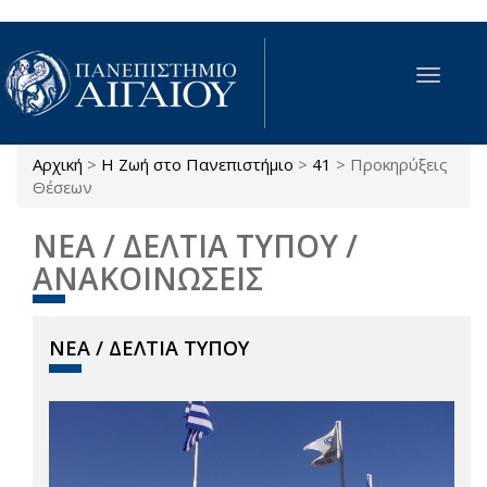
Παράκαμψη προς το κυρίως περιεχόμενο
Toggle
navigat
Αρχική
>
Η Ζωή στο Πανεπιστήμιο
>
41
>
Προκηρύξεις
Είστε εδώ
Θέσεων
ΝΕΑ / ΔΕΛΤΙΑ ΤΥΠΟΥ /
ΑΝΑΚΟΙΝΩΣΕΙΣ
ΝΕΑ / ΔΕΛΤΙΑ ΤΥΠΟΥ