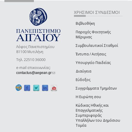
ΧΡΗΣΙΜΟΙ ΣΥΝΔΕΣΜΟΙ
Βιβλιοθήκη
Παροχές Φοιτητικής
Μέριμνας
Συμβουλευτικοί Σταθμοί
Λόφος Πανεπιστημίου
81100 Μυτιλήνη
Έντυπα / Αιτήσεις
Τηλ. 22510 36000
Υπουργείο Παιδείας
e-mail επικοινωνίας:
Διαύγεια
(link sends e-mail)
contactus@aegean.gr
Εύδοξος
Συγγράμματα Τμημάτων
Η Ευρώπη σου
Κώδικας Ηθικής και
Επαγγελματικής
Συμπεριφοράς
Υπαλλήλων του Δημόσιου
Τομέα