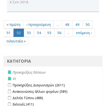
4 Σεπ 2018
« πρώτη
‹ προηγούμενη
…
48
49
50
51
52
53
54
55
56
…
επόμενη ›
τελευταία »
ΚΑΤΗΓΟΡΙΑ
Remove Προκηρύξεις Θέσεων filter
Προκηρύξεις Θέσεων
Remove 41 filter
41
Apply Προκηρύξεις Διαγωνισμών filter
Apply Προκηρύξεις
Προκηρύξεις Διαγωνισμών (2611)
Διαγωνισμών filter
Apply Ανακοινώσεις άλλων φορέων filter
Apply Ανακοινώσεις
Ανακοινώσεις άλλων φορέων (589)
άλλων φορέων filter
Apply Δελτία Τύπου filter
Apply Δελτία Τύπου filter
Δελτία Τύπου (488)
Apply Εκλογές filter
Apply Εκλογές filter
Εκλογές (411)