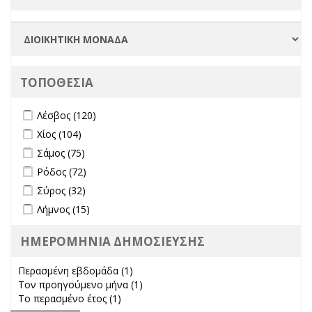
ΤΟΠΟΘΕΣΙΑ
Apply Λέσβος filter
Apply Λέσβος filter
Λέσβος (120)
Apply Χίος filter
Apply Χίος filter
Χίος (104)
Apply Σάμος filter
Apply Σάμος filter
Σάμος (75)
Apply Ρόδος filter
Apply Ρόδος filter
Ρόδος (72)
Apply Σύρος filter
Apply Σύρος filter
Σύρος (32)
Apply Λήμνος filter
Apply Λήμνος filter
Λήμνος (15)
ΗΜΕΡΟΜΗΝΙΑ ΔΗΜΟΣΙΕΥΣΗΣ
Περασμένη εβδομάδα (1)
Apply Περασμένη εβδομάδα filter
Τον προηγούμενο μήνα (1)
Apply Τον προηγούμενο μήνα
Το περασμένο έτος (1)
Apply Το περασμένο έτος filter
filter