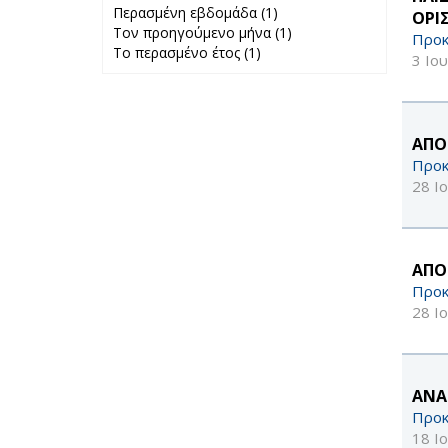
Περασμένη εβδομάδα (1)
Apply
ΟΡΙ
Τον προηγούμενο μήνα (1)
Περασμένη
Apply Τον
Προκ
Το περασμένο έτος (1)
Apply Το
εβδομάδα filter
προηγούμενο
3 Ιο
περασμένο έτος
μήνα filter
filter
ΑΠΟ
Προκ
28 Ι
ΑΠΟ
Προκ
28 Ι
ΑΝΑ
Προκ
18 Ι