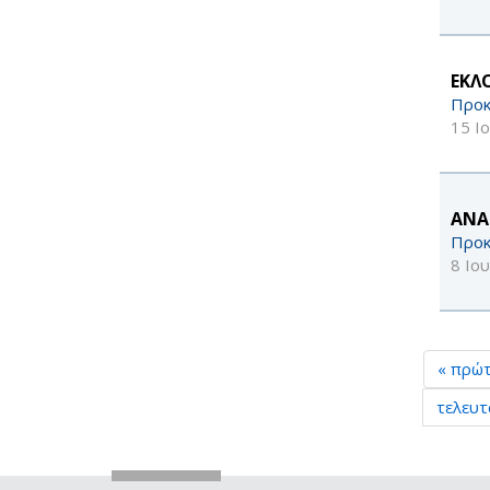
ΕΚΛ
Προκ
15 Ι
ΑΝΑ
Προκ
8 Ιο
« πρώ
τελευτ