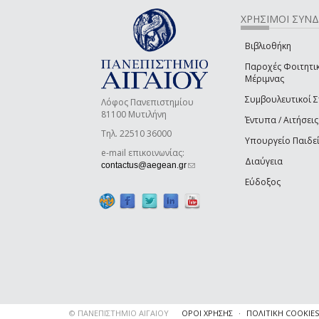
ΧΡΗΣΙΜΟΙ ΣΥΝ
Βιβλιοθήκη
Παροχές Φοιτητι
Μέριμνας
Συμβουλευτικοί 
Λόφος Πανεπιστημίου
81100 Μυτιλήνη
Έντυπα / Αιτήσεις
Τηλ. 22510 36000
Υπουργείο Παιδε
e-mail επικοινωνίας:
Διαύγεια
(link sends e-mail)
contactus@aegean.gr
Εύδοξος
© ΠΑΝΕΠΙΣΤΗΜΙΟ ΑΙΓΑΙΟΥ
ΟΡΟΙ ΧΡΗΣΗΣ
ΠΟΛΙΤΙΚΗ COOKIES