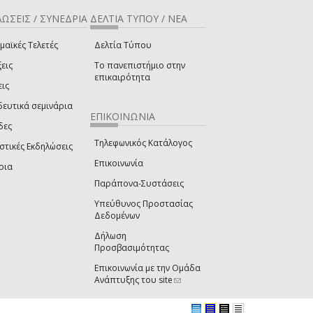
ΩΣΕΙΣ / ΣΥΝΕΔΡΙΑ
ΔΕΛΤΙΑ ΤΥΠΟΥ / ΝΕΑ
μαϊκές Τελετές
Δελτία Τύπου
εις
Το πανεπιστήμιο στην
επικαιρότητα
εις
δευτικά σεμινάρια
ΕΠΙΚΟΙΝΩΝΙΑ
δες
Τηλεφωνικός Κατάλογος
στικές Εκδηλώσεις
Επικοινωνία
ρια
Παράπονα-Συστάσεις
Υπεύθυνος Προστασίας
Δεδομένων
Δήλωση
Προσβασιμότητας
Επικοινωνία με την Ομάδα
Ανάπτυξης του site
(link sends e-mail)