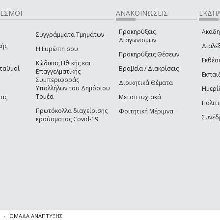
ΔΕΣΜΟΙ
ΑΝΑΚΟΙΝΩΣΕΙΣ
ΕΚΔΗΛ
Προκηρύξεις
Ακαδη
Συγγράμματα Τμημάτων
Διαγωνισμών
κής
Διαλέξ
Η Ευρώπη σου
Προκηρύξεις Θέσεων
Εκθέσ
Κώδικας Ηθικής και
Σταθμοί
Βραβεία / Διακρίσεις
Επαγγελματικής
Εκπαι
Συμπεριφοράς
Διοικητικά Θέματα
Υπαλλήλων του Δημόσιου
Ημερί
Τομέα
ίας
Μεταπτυχιακά
Πολιτι
Πρωτόκολλα διαχείρισης
Φοιτητική Μέριμνα
Συνέδ
κρούσματος Covid-19
ΟΜΑΔΑ ΑΝΑΠΤΥΞΗΣ