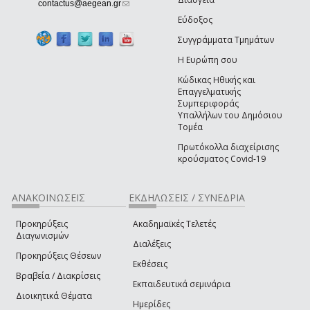
(link sends e-mail)
contactus@aegean.gr
Εύδοξος
Συγγράμματα Τμημάτων
Η Ευρώπη σου
Κώδικας Ηθικής και
Επαγγελματικής
Συμπεριφοράς
Υπαλλήλων του Δημόσιου
Τομέα
Πρωτόκολλα διαχείρισης
κρούσματος Covid-19
ΑΝΑΚΟΙΝΩΣΕΙΣ
ΕΚΔΗΛΩΣΕΙΣ / ΣΥΝΕΔΡΙΑ
Προκηρύξεις
Ακαδημαϊκές Τελετές
Διαγωνισμών
Διαλέξεις
Προκηρύξεις Θέσεων
Εκθέσεις
Βραβεία / Διακρίσεις
Εκπαιδευτικά σεμινάρια
Διοικητικά Θέματα
Ημερίδες