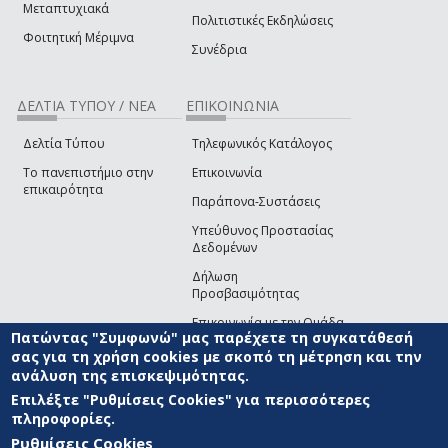
Μεταπτυχιακά
Πολιτιστικές Εκδηλώσεις
Φοιτητική Μέριμνα
Συνέδρια
ΔΕΛΤΙΑ ΤΥΠΟΥ / ΝΕΑ
ΕΠΙΚΟΙΝΩΝΙΑ
Δελτία Τύπου
Τηλεφωνικός Κατάλογος
Το πανεπιστήμιο στην
Επικοινωνία
επικαιρότητα
Παράπονα-Συστάσεις
Υπεύθυνος Προστασίας
Δεδομένων
Δήλωση
Προσβασιμότητας
Επικοινωνία με την Ομάδα
Πατώντας "Συμφωνώ" μας παρέχετε τη συγκατάθεσή
Ανάπτυξης του site
(link sends e-mail)
σας για τη χρήση cookies με σκοπό τη μέτρηση και την
ανάλυση της επισκεψιμότητας.
© ΠΑΝΕΠΙΣΤΗΜΙΟ ΑΙΓΑΙΟΥ
ΟΡΟΙ ΧΡΗΣΗΣ
ΠΟΛΙΤΙΚΗ COOKIES
ΟΜΑΔΑ
ΑΝΑΠΤΥΞΗΣ
Επιλέξτε "Ρυθμίσεις Cookies" για περισσότερες
πληροφορίες.
Ρυθμίσεις Cookies