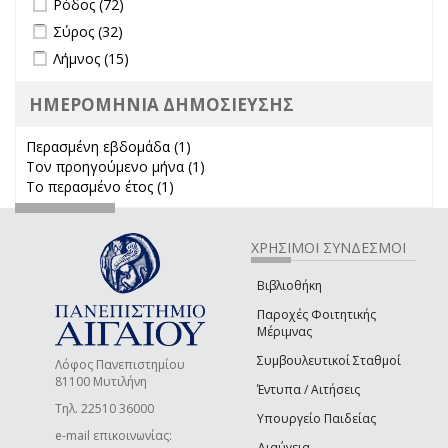
Ρόδος (72)
Apply Σύρος filter
Apply Σύρος filter
Σύρος (32)
Apply Λήμνος filter
Apply Λήμνος filter
Λήμνος (15)
ΗΜΕΡΟΜΗΝΙΑ ΔΗΜΟΣΙΕΥΣΗΣ
Περασμένη εβδομάδα (1)
Apply Περασμένη εβδομάδα filter
Τον προηγούμενο μήνα (1)
Apply Τον προηγούμενο μήνα
Το περασμένο έτος (1)
Apply Το περασμένο έτος filter
filter
ΧΡΗΣΙΜΟΙ ΣΥΝΔΕΣΜΟΙ
Βιβλιοθήκη
Παροχές Φοιτητικής
Μέριμνας
Συμβουλευτικοί Σταθμοί
Λόφος Πανεπιστημίου
81100 Μυτιλήνη
Έντυπα / Αιτήσεις
Τηλ. 22510 36000
Υπουργείο Παιδείας
e-mail επικοινωνίας:
Διαύγεια