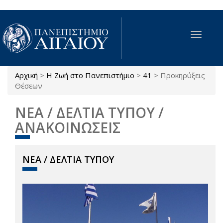
Παράκαμψη προς το κυρίως περιεχόμενο
Toggle
navigat
Αρχική
>
Η Ζωή στο Πανεπιστήμιο
>
41
>
Προκηρύξεις
Είστε εδώ
Θέσεων
ΝΕΑ / ΔΕΛΤΙΑ ΤΥΠΟΥ /
ΑΝΑΚΟΙΝΩΣΕΙΣ
ΝΕΑ / ΔΕΛΤΙΑ ΤΥΠΟΥ