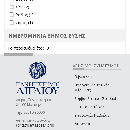
Apply Χίος filter
Apply Χίος filter
Χίος (2)
Apply Ρόδος filter
Apply Ρόδος filter
Ρόδος (1)
Apply Σάμος filter
Apply Σάμος filter
Σάμος (1)
ΗΜΕΡΟΜΗΝΙΑ ΔΗΜΟΣΙΕΥΣΗΣ
Το περασμένο έτος (3)
Apply Το περασμένο έτος filter
ΧΡΗΣΙΜΟΙ ΣΥΝΔΕΣΜΟΙ
Βιβλιοθήκη
Παροχές Φοιτητικής
Μέριμνας
Συμβουλευτικοί Σταθμοί
Λόφος Πανεπιστημίου
81100 Μυτιλήνη
Έντυπα / Αιτήσεις
Τηλ. 22510 36000
Υπουργείο Παιδείας
e-mail επικοινωνίας:
Διαύγεια
(link sends e-mail)
contactus@aegean.gr