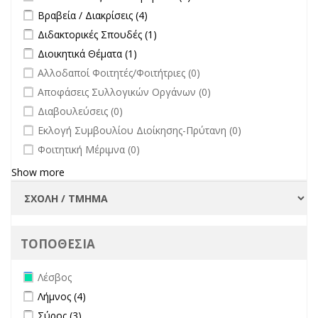
άλλων φορέων filter
Apply Βραβεία / Διακρίσεις filter
Apply Βραβεία / Διακρίσεις filter
Βραβεία / Διακρίσεις (4)
Apply Διδακτορικές Σπουδές filter
Apply Διδακτορικές Σπουδές
Διδακτορικές Σπουδές (1)
filter
Apply Διοικητικά Θέματα filter
Apply Διοικητικά Θέματα filter
Διοικητικά Θέματα (1)
undefined
Αλλοδαποί Φοιτητές/Φοιτήτριες (0)
undefined
Αποφάσεις Συλλογικών Οργάνων (0)
undefined
Διαβουλεύσεις (0)
undefined
Εκλογή Συμβουλίου Διοίκησης-Πρύτανη (0)
undefined
Φοιτητική Μέριμνα (0)
Show more
ΤΟΠΟΘΕΣΙΑ
Remove Λέσβος filter
Λέσβος
Apply Λήμνος filter
Apply Λήμνος filter
Λήμνος (4)
Apply Σύρος filter
Apply Σύρος filter
Σύρος (3)