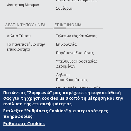
Φοιτητική Μέριμνα
Συνέδρια
ΔΕΛΤΙΑ ΤΥΠΟΥ / ΝΕΑ
ΕΠΙΚΟΙΝΩΝΙΑ
Δελτία Τύπου
Τηλεφωνικός Κατάλογος
Το πανεπιστήμιο στην
Επικοινωνία
επικαιρότητα
Παράπονα-Συστάσεις
Υπεύθυνος Προστασίας
Δεδομένων
Δήλωση
Προσβασιμότητας
Επικοινωνία με την Ομάδα
Πατώντας "Συμφωνώ" μας παρέχετε τη συγκατάθεσή
Ανάπτυξης του site
(link sends e-mail)
σας για τη χρήση cookies με σκοπό τη μέτρηση και την
ανάλυση της επισκεψιμότητας.
© ΠΑΝΕΠΙΣΤΗΜΙΟ ΑΙΓΑΙΟΥ
ΟΡΟΙ ΧΡΗΣΗΣ
ΠΟΛΙΤΙΚΗ COOKIES
ΟΜΑΔΑ
ΑΝΑΠΤΥΞΗΣ
Επιλέξτε "Ρυθμίσεις Cookies" για περισσότερες
πληροφορίες.
Ρυθμίσεις Cookies