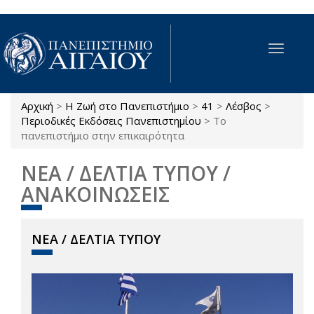
Παράκαμψη προς το κυρίως περιεχόμενο
Toggle
navigat
Αρχική
>
Η Ζωή στο Πανεπιστήμιο
>
41
>
Λέσβος
>
Είστε εδώ
Περιοδικές Εκδόσεις Πανεπιστημίου
>
Το
πανεπιστήμιο στην επικαιρότητα
ΝΕΑ / ΔΕΛΤΙΑ ΤΥΠΟΥ /
ΑΝΑΚΟΙΝΩΣΕΙΣ
ΝΕΑ / ΔΕΛΤΙΑ ΤΥΠΟΥ