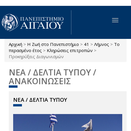
Παράκαμψη προς το κυρίως περιεχόμενο
Toggle
navigat
Αρχική
>
Η Ζωή στο Πανεπιστήμιο
>
41
>
Λήμνος
>
Το
Είστε εδώ
περασμένο έτος
>
Κληρώσεις επιτροπών
>
Προκηρύξεις Διαγωνισμών
ΝΕΑ / ΔΕΛΤΙΑ ΤΥΠΟΥ /
ΑΝΑΚΟΙΝΩΣΕΙΣ
ΝΕΑ / ΔΕΛΤΙΑ ΤΥΠΟΥ