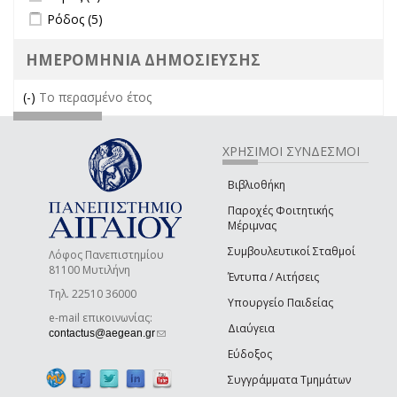
Apply Ρόδος filter
Apply Ρόδος filter
Ρόδος (5)
ΗΜΕΡΟΜΗΝΙΑ ΔΗΜΟΣΙΕΥΣΗΣ
(-)
Remove Το περασμένο έτος filter
Το περασμένο έτος
ΧΡΗΣΙΜΟΙ ΣΥΝΔΕΣΜΟΙ
Βιβλιοθήκη
Παροχές Φοιτητικής
Μέριμνας
Συμβουλευτικοί Σταθμοί
Λόφος Πανεπιστημίου
81100 Μυτιλήνη
Έντυπα / Αιτήσεις
Τηλ. 22510 36000
Υπουργείο Παιδείας
e-mail επικοινωνίας:
Διαύγεια
(link sends e-mail)
contactus@aegean.gr
Εύδοξος
Συγγράμματα Τμημάτων