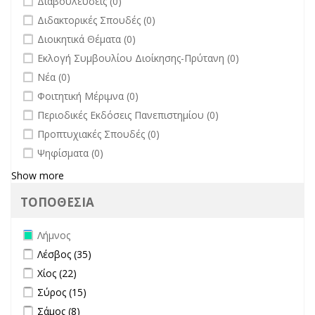
Διαβουλεύσεις (0)
undefined
Διδακτορικές Σπουδές (0)
undefined
Διοικητικά Θέματα (0)
undefined
Εκλογή Συμβουλίου Διοίκησης-Πρύτανη (0)
undefined
Νέα (0)
undefined
Φοιτητική Μέριμνα (0)
undefined
Περιοδικές Εκδόσεις Πανεπιστημίου (0)
undefined
Προπτυχιακές Σπουδές (0)
undefined
Ψηφίσματα (0)
Show more
ΤΟΠΟΘΕΣΙΑ
Remove Λήμνος filter
Λήμνος
Apply Λέσβος filter
Apply Λέσβος filter
Λέσβος (35)
Apply Χίος filter
Apply Χίος filter
Χίος (22)
Apply Σύρος filter
Apply Σύρος filter
Σύρος (15)
Apply Σάμος filter
Apply Σάμος filter
Σάμος (8)