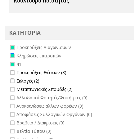
Κουλτούρα Ποιότητας
ΚΑΤΗΓΟΡΙΑ
Remove Προκηρύξεις Διαγωνισμών filter
Προκηρύξεις Διαγωνισμών
Remove Κληρώσεις επιτροπών filter
Κληρώσεις επιτροπών
Remove 41 filter
41
Apply Προκηρύξεις Θέσεων filter
Apply Προκηρύξεις Θέσεων filter
Προκηρύξεις Θέσεων (3)
Apply Εκλογές filter
Apply Εκλογές filter
Εκλογές (2)
Apply Μεταπτυχιακές Σπουδές filter
Apply Μεταπτυχιακές Σπουδές
Μεταπτυχιακές Σπουδές (2)
filter
undefined
Αλλοδαποί Φοιτητές/Φοιτήτριες (0)
undefined
Ανακοινώσεις άλλων φορέων (0)
undefined
Αποφάσεις Συλλογικών Οργάνων (0)
undefined
Βραβεία / Διακρίσεις (0)
undefined
Δελτία Τύπου (0)
undefined