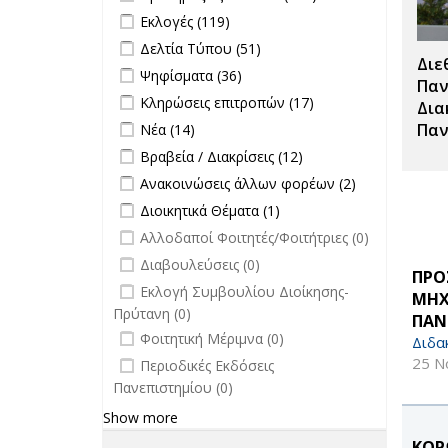
Διαγωνισμών
Προκηρύξεις
Apply Εκλογές filter
Apply Εκλογές filter
Εκλογές (119)
filter
Θέσεων
Apply Δελτία Τύπου filter
Apply Δελτία
Δελτία Τύπου (51)
filter
Διε
Τύπου filter
Apply Ψηφίσματα filter
Apply Ψηφίσματα filter
Ψηφίσματα (36)
Παν
Apply Κληρώσεις επιτροπών filter
Apply
Κληρώσεις επιτροπών (17)
Δια
Κληρώσεις
Apply Νέα filter
Apply Νέα filter
Παν
Νέα (14)
επιτροπών
Apply Βραβεία / Διακρίσεις filter
Apply
Βραβεία / Διακρίσεις (12)
filter
Βραβεία /
Apply Ανακοινώσεις άλλων φορέων
Apply
Ανακοινώσεις άλλων φορέων (2)
Διακρίσεις
filter
Ανακοινώσεις
Apply Διοικητικά Θέματα filter
Apply Διοικητικά
Διοικητικά Θέματα (1)
filter
άλλων
Θέματα filter
undefined
Αλλοδαποί Φοιτητές/Φοιτήτριες (0)
φορέων filter
undefined
Διαβουλεύσεις (0)
ΠΡΟ
undefined
Εκλογή Συμβουλίου Διοίκησης-
ΜΗΧ
Πρύτανη (0)
ΠΑΝ
undefined
Φοιτητική Μέριμνα (0)
Διδα
undefined
25 Ν
Περιοδικές Εκδόσεις
Πανεπιστημίου (0)
Show more
ΚΟΡ