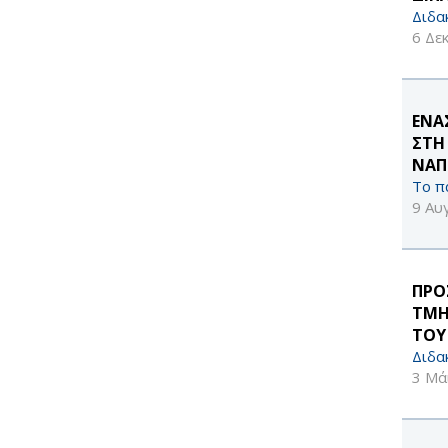
Διδα
6 Δε
ΕΝΑ
ΣΤΗ
ΝΑΠ
Το π
9 Αυ
ΠΡΟ
ΤΜΗ
ΤΟΥ
Διδα
3 Μά