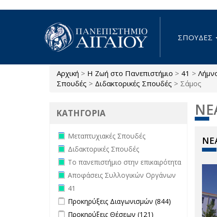
Παράκαμψη προς το κυρίως περιεχόμενο
ΣΠΟΥΔΕΣ
Αρχική
>
Η Ζωή στο Πανεπιστήμιο
>
41
>
Λήμν
Είστε εδώ
Σπουδές
>
Διδακτορικές Σπουδές
>
Σάμος
ΝΕ
ΚΑΤΗΓΟΡΙΑ
Remove Μεταπτυχιακές Σπουδές
Μεταπτυχιακές Σπουδές
ΝΕΑ
filter
Remove Διδακτορικές Σπουδές filter
Διδακτορικές Σπουδές
Remove Το πανεπιστήμιο στην
Το πανεπιστήμιο στην επικαιρότητα
επικαιρότητα filter
Remove Αποφάσεις Συλλογικών
Αποφάσεις Συλλογικών Οργάνων
Οργάνων filter
Remove 41 filter
41
Apply Προκηρύξεις Διαγωνισμών
Apply
Προκηρύξεις Διαγωνισμών (844)
filter
Προκηρύξεις
Apply Προκηρύξεις Θέσεων filter
Apply
Προκηρύξεις Θέσεων (121)