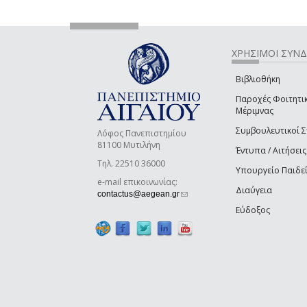
ΧΡΗΣΙΜΟΙ ΣΥΝ
Βιβλιοθήκη
Παροχές Φοιτητι
Μέριμνας
Συμβουλευτικοί 
Λόφος Πανεπιστημίου
81100 Μυτιλήνη
Έντυπα / Αιτήσεις
Τηλ. 22510 36000
Υπουργείο Παιδε
e-mail επικοινωνίας:
Διαύγεια
(link sends e-mail)
contactus@aegean.gr
Εύδοξος