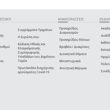
ΔΕΣΜΟΙ
ΑΝΑΚΟΙΝΩΣΕΙΣ
ΕΚΔΗΛ
Προκηρύξεις
Ακαδη
Συγγράμματα Τμημάτων
Διαγωνισμών
κής
Διαλέξ
Η Ευρώπη σου
Προκηρύξεις Θέσεων
Εκθέσ
Κώδικας Ηθικής και
Σταθμοί
Βραβεία / Διακρίσεις
Επαγγελματικής
Εκπαι
Συμπεριφοράς
Διοικητικά Θέματα
Υπαλλήλων του Δημόσιου
Ημερί
Τομέα
ίας
Μεταπτυχιακά
Πολιτι
Πρωτόκολλα διαχείρισης
Φοιτητική Μέριμνα
Συνέδ
κρούσματος Covid-19