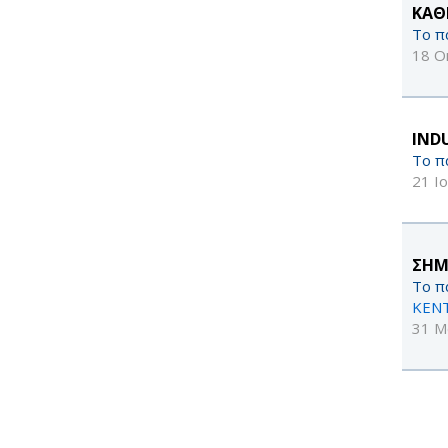
KΑΘ
Το π
18 Ο
IND
Το π
21 Ι
ΣΗΜ
Το π
ΚΕΝΤ
31 Μ