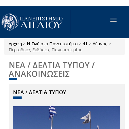
Παράκαμψη προς το κυρίως περιεχόμενο
Toggle
navigat
Αρχική
>
Η Ζωή στο Πανεπιστήμιο
>
41
>
Λήμνος
>
Είστε εδώ
Περιοδικές Εκδόσεις Πανεπιστημίου
ΝΕΑ / ΔΕΛΤΙΑ ΤΥΠΟΥ /
ΑΝΑΚΟΙΝΩΣΕΙΣ
ΝΕΑ / ΔΕΛΤΙΑ ΤΥΠΟΥ