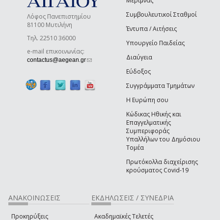
Μέριμνας
Συμβουλευτικοί Σταθμοί
Λόφος Πανεπιστημίου
81100 Μυτιλήνη
Έντυπα / Αιτήσεις
Τηλ. 22510 36000
Υπουργείο Παιδείας
e-mail επικοινωνίας:
Διαύγεια
(link sends e-mail)
contactus@aegean.gr
Εύδοξος
Συγγράμματα Τμημάτων
Η Ευρώπη σου
Κώδικας Ηθικής και
Επαγγελματικής
Συμπεριφοράς
Υπαλλήλων του Δημόσιου
Τομέα
Πρωτόκολλα διαχείρισης
κρούσματος Covid-19
ΑΝΑΚΟΙΝΩΣΕΙΣ
ΕΚΔΗΛΩΣΕΙΣ / ΣΥΝΕΔΡΙΑ
Προκηρύξεις
Ακαδημαϊκές Τελετές