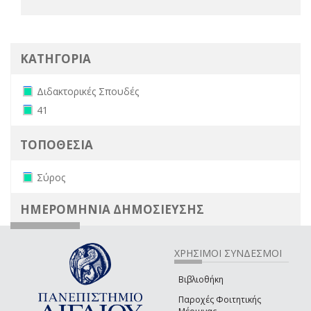
ΚΑΤΗΓΟΡΙΑ
Remove Διδακτορικές Σπουδές filter
Διδακτορικές Σπουδές
Remove 41 filter
41
ΤΟΠΟΘΕΣΙΑ
Remove Σύρος filter
Σύρος
ΗΜΕΡΟΜΗΝΙΑ ΔΗΜΟΣΙΕΥΣΗΣ
ΧΡΗΣΙΜΟΙ ΣΥΝΔΕΣΜΟΙ
Βιβλιοθήκη
Παροχές Φοιτητικής