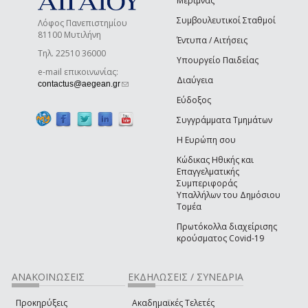
Μέριμνας
Συμβουλευτικοί Σταθμοί
Λόφος Πανεπιστημίου
81100 Μυτιλήνη
Έντυπα / Αιτήσεις
Τηλ. 22510 36000
Υπουργείο Παιδείας
e-mail επικοινωνίας:
Διαύγεια
(link sends e-mail)
contactus@aegean.gr
Εύδοξος
Συγγράμματα Τμημάτων
Η Ευρώπη σου
Κώδικας Ηθικής και
Επαγγελματικής
Συμπεριφοράς
Υπαλλήλων του Δημόσιου
Τομέα
Πρωτόκολλα διαχείρισης
κρούσματος Covid-19
ΑΝΑΚΟΙΝΩΣΕΙΣ
ΕΚΔΗΛΩΣΕΙΣ / ΣΥΝΕΔΡΙΑ
Προκηρύξεις
Ακαδημαϊκές Τελετές