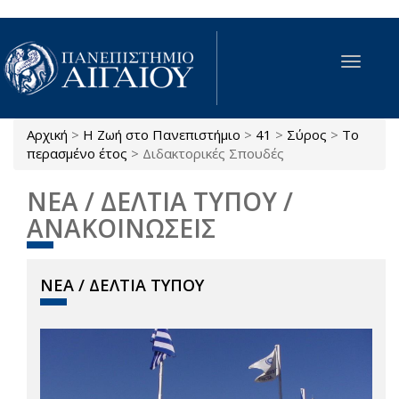
Παράκαμψη προς το κυρίως περιεχόμενο
Toggle
navigat
Αρχική
>
Η Ζωή στο Πανεπιστήμιο
>
41
>
Σύρος
>
Το
Είστε εδώ
περασμένο έτος
>
Διδακτορικές Σπουδές
ΝΕΑ / ΔΕΛΤΙΑ ΤΥΠΟΥ /
ΑΝΑΚΟΙΝΩΣΕΙΣ
ΝΕΑ / ΔΕΛΤΙΑ ΤΥΠΟΥ