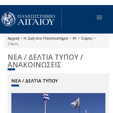
Παράκαμψη προς το κυρίως περιεχόμενο
Toggle
navigat
Αρχική
>
Η Ζωή στο Πανεπιστήμιο
>
41
>
Σύρος
>
Είστε εδώ
Σάμος
ΝΕΑ / ΔΕΛΤΙΑ ΤΥΠΟΥ /
ΑΝΑΚΟΙΝΩΣΕΙΣ
ΝΕΑ / ΔΕΛΤΙΑ ΤΥΠΟΥ