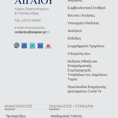
Μέριμνας
Συμβουλευτικοί Σταθμοί
Λόφος Πανεπιστημίου
81100 Μυτιλήνη
Έντυπα / Αιτήσεις
Τηλ. 22510 36000
Υπουργείο Παιδείας
e-mail επικοινωνίας:
Διαύγεια
(link sends e-mail)
contactus@aegean.gr
Εύδοξος
Συγγράμματα Τμημάτων
Η Ευρώπη σου
Κώδικας Ηθικής και
Επαγγελματικής
Συμπεριφοράς
Υπαλλήλων του Δημόσιου
Τομέα
Πρωτόκολλα διαχείρισης
κρούσματος Covid-19
ΑΝΑΚΟΙΝΩΣΕΙΣ
ΕΚΔΗΛΩΣΕΙΣ / ΣΥΝΕΔΡΙΑ
Προκηρύξεις
Ακαδημαϊκές Τελετές