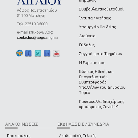
Μέριμνας
Συμβουλευτικοί Σταθμοί
Λόφος Πανεπιστημίου
81100 Μυτιλήνη
Έντυπα / Αιτήσεις
Τηλ. 22510 36000
Υπουργείο Παιδείας
e-mail επικοινωνίας:
Διαύγεια
(link sends e-mail)
contactus@aegean.gr
Εύδοξος
Συγγράμματα Τμημάτων
Η Ευρώπη σου
Κώδικας Ηθικής και
Επαγγελματικής
Συμπεριφοράς
Υπαλλήλων του Δημόσιου
Τομέα
Πρωτόκολλα διαχείρισης
κρούσματος Covid-19
ΑΝΑΚΟΙΝΩΣΕΙΣ
ΕΚΔΗΛΩΣΕΙΣ / ΣΥΝΕΔΡΙΑ
Προκηρύξεις
Ακαδημαϊκές Τελετές