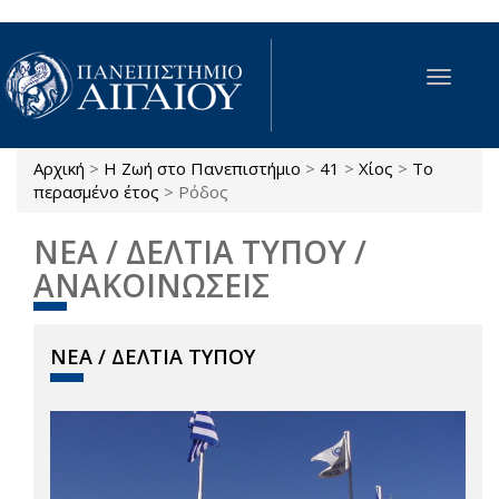
Παράκαμψη προς το κυρίως περιεχόμενο
Toggle
navigat
Αρχική
>
Η Ζωή στο Πανεπιστήμιο
>
41
>
Χίος
>
Το
Είστε εδώ
περασμένο έτος
>
Ρόδος
ΝΕΑ / ΔΕΛΤΙΑ ΤΥΠΟΥ /
ΑΝΑΚΟΙΝΩΣΕΙΣ
ΝΕΑ / ΔΕΛΤΙΑ ΤΥΠΟΥ