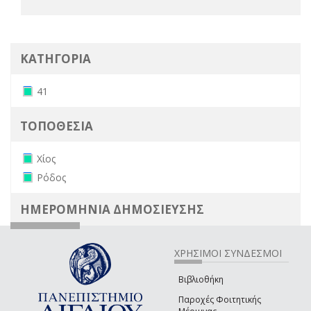
ΚΑΤΗΓΟΡΙΑ
Remove 41 filter
41
ΤΟΠΟΘΕΣΙΑ
Remove Χίος filter
Χίος
Remove Ρόδος filter
Ρόδος
ΗΜΕΡΟΜΗΝΙΑ ΔΗΜΟΣΙΕΥΣΗΣ
ΧΡΗΣΙΜΟΙ ΣΥΝΔΕΣΜΟΙ
Βιβλιοθήκη
Παροχές Φοιτητικής