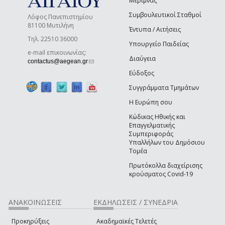
Μέριμνας
Συμβουλευτικοί Σταθμοί
Λόφος Πανεπιστημίου
81100 Μυτιλήνη
Έντυπα / Αιτήσεις
Τηλ. 22510 36000
Υπουργείο Παιδείας
e-mail επικοινωνίας:
Διαύγεια
(link sends e-mail)
contactus@aegean.gr
Εύδοξος
Συγγράμματα Τμημάτων
Η Ευρώπη σου
Κώδικας Ηθικής και
Επαγγελματικής
Συμπεριφοράς
Υπαλλήλων του Δημόσιου
Τομέα
Πρωτόκολλα διαχείρισης
κρούσματος Covid-19
ΑΝΑΚΟΙΝΩΣΕΙΣ
ΕΚΔΗΛΩΣΕΙΣ / ΣΥΝΕΔΡΙΑ
Προκηρύξεις
Ακαδημαϊκές Τελετές