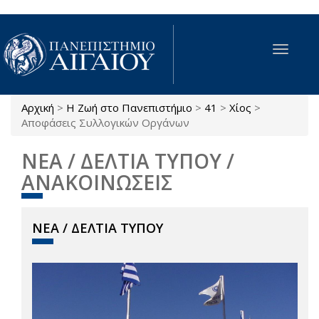
Παράκαμψη προς το κυρίως περιεχόμενο
Toggle
navigat
Αρχική
>
Η Ζωή στο Πανεπιστήμιο
>
41
>
Χίος
>
Είστε εδώ
Αποφάσεις Συλλογικών Οργάνων
ΝΕΑ / ΔΕΛΤΙΑ ΤΥΠΟΥ /
ΑΝΑΚΟΙΝΩΣΕΙΣ
ΝΕΑ / ΔΕΛΤΙΑ ΤΥΠΟΥ