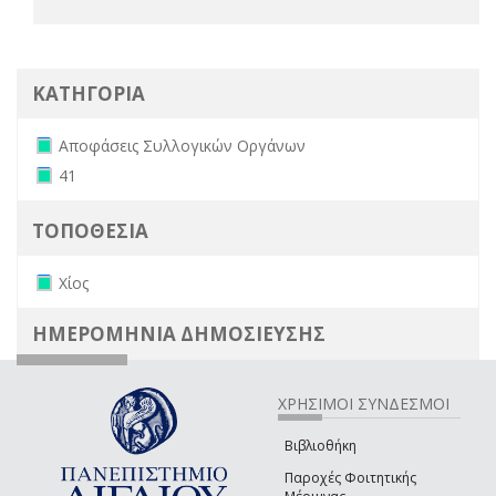
ΚΑΤΗΓΟΡΙΑ
Remove Αποφάσεις Συλλογικών Οργάνων filter
Αποφάσεις Συλλογικών Οργάνων
Remove 41 filter
41
ΤΟΠΟΘΕΣΙΑ
Remove Χίος filter
Χίος
ΗΜΕΡΟΜΗΝΙΑ ΔΗΜΟΣΙΕΥΣΗΣ
ΧΡΗΣΙΜΟΙ ΣΥΝΔΕΣΜΟΙ
Βιβλιοθήκη
Παροχές Φοιτητικής