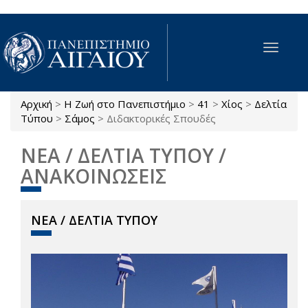
Παράκαμψη προς το κυρίως περιεχόμενο
Toggle
navigat
Αρχική
>
Η Ζωή στο Πανεπιστήμιο
>
41
>
Χίος
>
Δελτία
Είστε εδώ
Τύπου
>
Σάμος
>
Διδακτορικές Σπουδές
ΝΕΑ / ΔΕΛΤΙΑ ΤΥΠΟΥ /
ΑΝΑΚΟΙΝΩΣΕΙΣ
ΝΕΑ / ΔΕΛΤΙΑ ΤΥΠΟΥ