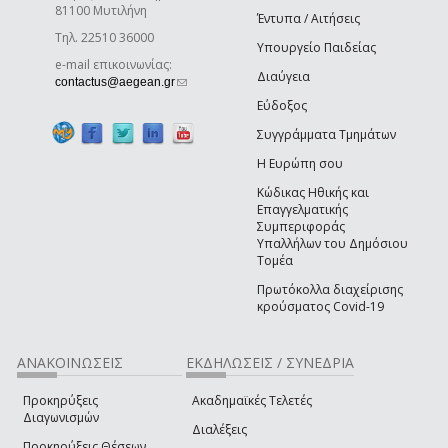
81100 Μυτιλήνη
Έντυπα / Αιτήσεις
Τηλ. 22510 36000
Υπουργείο Παιδείας
e-mail επικοινωνίας:
Διαύγεια
(link sends e-mail)
contactus@aegean.gr
Εύδοξος
Συγγράμματα Τμημάτων
Η Ευρώπη σου
Κώδικας Ηθικής και
Επαγγελματικής
Συμπεριφοράς
Υπαλλήλων του Δημόσιου
Τομέα
Πρωτόκολλα διαχείρισης
κρούσματος Covid-19
ΑΝΑΚΟΙΝΩΣΕΙΣ
ΕΚΔΗΛΩΣΕΙΣ / ΣΥΝΕΔΡΙΑ
Προκηρύξεις
Ακαδημαϊκές Τελετές
Διαγωνισμών
Διαλέξεις
Προκηρύξεις Θέσεων