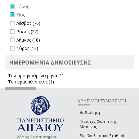
Remove Σάμος filter
Σάμος
Remove Χίος filter
Χίος
Apply Λέσβος filter
Apply Λέσβος filter
Λέσβος (76)
Apply Ρόδος filter
Apply Ρόδος filter
Ρόδος (27)
Apply Λήμνος filter
Apply Λήμνος filter
Λήμνος (18)
Apply Σύρος filter
Apply Σύρος filter
Σύρος (12)
ΗΜΕΡΟΜΗΝΙΑ ΔΗΜΟΣΙΕΥΣΗΣ
Τον προηγούμενο μήνα (1)
Apply Τον προηγούμενο μήνα
Το περασμένο έτος (1)
Apply Το περασμένο έτος filter
filter
ΧΡΗΣΙΜΟΙ ΣΥΝΔΕΣΜΟΙ
Βιβλιοθήκη
Παροχές Φοιτητικής
Μέριμνας
Συμβουλευτικοί Σταθμοί
Λόφος Πανεπιστημίου