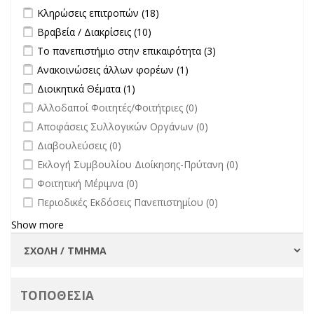
Apply Κληρώσεις επιτροπών filter
Apply Κληρώσεις επιτροπών
Κληρώσεις επιτροπών (18)
filter
Apply Βραβεία / Διακρίσεις filter
Apply Βραβεία / Διακρίσεις filter
Βραβεία / Διακρίσεις (10)
Apply Το πανεπιστήμιο στην επικαιρότητα filter
Apply Το
Το πανεπιστήμιο στην επικαιρότητα (3)
πανεπιστήμιο στην
Apply Ανακοινώσεις άλλων φορέων filter
Apply Ανακοινώσεις
Ανακοινώσεις άλλων φορέων (1)
επικαιρότητα filter
άλλων φορέων filter
Apply Διοικητικά Θέματα filter
Apply Διοικητικά Θέματα filter
Διοικητικά Θέματα (1)
undefined
Αλλοδαποί Φοιτητές/Φοιτήτριες (0)
undefined
Αποφάσεις Συλλογικών Οργάνων (0)
undefined
Διαβουλεύσεις (0)
undefined
Εκλογή Συμβουλίου Διοίκησης-Πρύτανη (0)
undefined
Φοιτητική Μέριμνα (0)
undefined
Περιοδικές Εκδόσεις Πανεπιστημίου (0)
Show more
ΤΟΠΟΘΕΣΙΑ