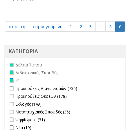
« πρώτη
‹ προηγούμενη
1
2
3
4
5
6
ΚΑΤΗΓΟΡΙΑ
Remove Δελτία Τύπου filter
Δελτία Τύπου
Remove Διδακτορικές Σπουδές filter
Διδακτορικές Σπουδές
Remove 41 filter
41
Apply Προκηρύξεις Διαγωνισμών filter
Apply Προκηρύξεις
Προκηρύξεις Διαγωνισμών (736)
Διαγωνισμών filter
Apply Προκηρύξεις Θέσεων filter
Apply Προκηρύξεις Θέσεων
Προκηρύξεις Θέσεων (178)
filter
Apply Εκλογές filter
Apply Εκλογές filter
Εκλογές (149)
Apply Μεταπτυχιακές Σπουδές filter
Apply Μεταπτυχιακές
Μεταπτυχιακές Σπουδές (36)
Σπουδές filter
Apply Ψηφίσματα filter
Apply Ψηφίσματα filter
Ψηφίσματα (31)
Apply Νέα filter
Apply Νέα filter
Νέα (19)