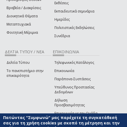
Εκθέσεις
Βραβεία / Διακρίσεις
Εκπαιδευτικά σεμινάρια
Διοικητικά Θέματα
Ημερίδες
Μεταπτυχιακά
Πολιτιστικές Εκδηλώσεις
Φοιτητική Μέριμνα
Συνέδρια
ΔΕΛΤΙΑ ΤΥΠΟΥ / ΝΕΑ
ΕΠΙΚΟΙΝΩΝΙΑ
Δελτία Τύπου
Τηλεφωνικός Κατάλογος
Το πανεπιστήμιο στην
Επικοινωνία
επικαιρότητα
Παράπονα-Συστάσεις
Υπεύθυνος Προστασίας
Δεδομένων
Δήλωση
Προσβασιμότητας
Επικοινωνία με την Ομάδα
Πατώντας "Συμφωνώ" μας παρέχετε τη συγκατάθεσή
Ανάπτυξης του site
(link sends e-mail)
σας για τη χρήση cookies με σκοπό τη μέτρηση και την