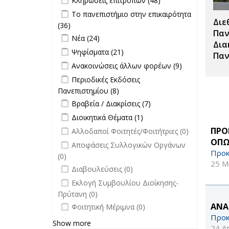
Κληρώσεις επιτροπών (48)
Σπουδές filter
Κληρώσεις
Apply Το πανεπιστήμιο στην
Το πανεπιστήμιο στην επικαιρότητα
επιτροπών
Διε
επικαιρότητα filter
(36)
Apply Το πανεπιστήμιο στην
filter
Παν
Apply Νέα filter
επικαιρότητα filter
Apply Νέα filter
Νέα (24)
Δια
Apply Ψηφίσματα filter
Apply Ψηφίσματα filter
Ψηφίσματα (21)
Παν
Apply Ανακοινώσεις άλλων φορέων
Apply
Ανακοινώσεις άλλων φορέων (9)
filter
Ανακοινώσεις
Apply Περιοδικές Εκδόσεις
Περιοδικές Εκδόσεις
άλλων
Πανεπιστημίου filter
Πανεπιστημίου (8)
Apply Περιοδικές
φορέων filter
Apply Βραβεία / Διακρίσεις filter
Εκδόσεις
Apply
Βραβεία / Διακρίσεις (7)
Πανεπιστημίου filter
Βραβεία /
Apply Διοικητικά Θέματα filter
Apply Διοικητικά
Διοικητικά Θέματα (1)
Διακρίσεις
Θέματα filter
undefined
ΠΡΟ
Αλλοδαποί Φοιτητές/Φοιτήτριες (0)
filter
ΟΠΩ
undefined
Αποφάσεις Συλλογικών Οργάνων
Προκ
(0)
25 Μ
undefined
Διαβουλεύσεις (0)
undefined
Εκλογή Συμβουλίου Διοίκησης-
Πρύτανη (0)
undefined
ΑΝΑ
Φοιτητική Μέριμνα (0)
Προκ
Show more
24 Α