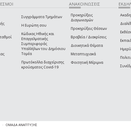
ΔΕΣΜΟΙ
ΑΝΑΚΟΙΝΩΣΕΙΣ
ΕΚΔΗΛ
Προκηρύξεις
Ακαδη
Συγγράμματα Τμημάτων
Διαγωνισμών
κής
Διαλέξ
Η Ευρώπη σου
Προκηρύξεις Θέσεων
Εκθέσ
Κώδικας Ηθικής και
Σταθμοί
Βραβεία / Διακρίσεις
Επαγγελματικής
Εκπαι
Συμπεριφοράς
Διοικητικά Θέματα
Υπαλλήλων του Δημόσιου
Ημερί
Τομέα
ίας
Μεταπτυχιακά
Πολιτι
Πρωτόκολλα διαχείρισης
Φοιτητική Μέριμνα
Συνέδ
κρούσματος Covid-19
ΟΜΑΔΑ ΑΝΑΠΤΥΞΗΣ