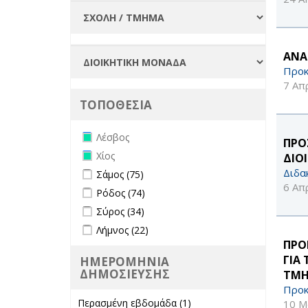
ΑΝΑ
Προκ
7 Απ
ΤΟΠΟΘΕΣΙΑ
Remove Λέσβος filter
Λέσβος
ΠΡΟ
Remove Χίος filter
Χίος
ΔΙΟ
Apply Σάμος filter
Apply Σάμος filter
Διδα
Σάμος (75)
6 Απ
Apply Ρόδος filter
Apply Ρόδος filter
Ρόδος (74)
Apply Σύρος filter
Apply Σύρος filter
Σύρος (34)
Apply Λήμνος filter
Apply Λήμνος filter
Λήμνος (22)
ΠΡΟ
ΓΙΑ
ΗΜΕΡΟΜΗΝΙΑ
ΔΗΜΟΣΙΕΥΣΗΣ
ΤΜΗ
Προκ
Περασμένη εβδομάδα (1)
Apply
10 Μ