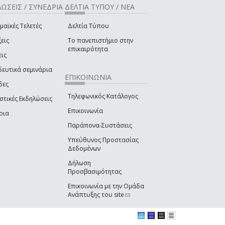
ΩΣΕΙΣ / ΣΥΝΕΔΡΙΑ
ΔΕΛΤΙΑ ΤΥΠΟΥ / ΝΕΑ
μαϊκές Τελετές
Δελτία Τύπου
εις
Το πανεπιστήμιο στην
επικαιρότητα
εις
δευτικά σεμινάρια
ΕΠΙΚΟΙΝΩΝΙΑ
δες
Τηλεφωνικός Κατάλογος
στικές Εκδηλώσεις
Επικοινωνία
ρια
Παράπονα-Συστάσεις
Υπεύθυνος Προστασίας
Δεδομένων
Δήλωση
Προσβασιμότητας
Επικοινωνία με την Ομάδα
Ανάπτυξης του site
(link sends e-mail)