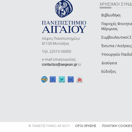
ΧΡΗΣΙΜΟΙ ΣΥΝ
Βιβλιοθήκη
Παροχές Φοιτητι
Μέριμνας
Συμβουλευτικοί 
Λόφος Πανεπιστημίου
81100 Μυτιλήνη
Έντυπα / Αιτήσεις
Τηλ. 22510 36000
Υπουργείο Παιδε
e-mail επικοινωνίας:
Διαύγεια
(link sends e-mail)
contactus@aegean.gr
Εύδοξος
© ΠΑΝΕΠΙΣΤΗΜΙΟ ΑΙΓΑΙΟΥ
ΟΡΟΙ ΧΡΗΣΗΣ
ΠΟΛΙΤΙΚΗ COOKIES