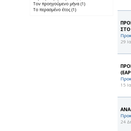
Τον προηγούμενο μήνα (1)
Περασμένη
Apply Τον
Το περασμένο έτος (1)
Apply Το
εβδομάδα filter
προηγούμενο
περασμένο έτος
μήνα filter
filter
ΠΡΟ
ΣΤΟ
Προκ
29 Ι
ΠΡΟ
(ΕΑ
Προκ
15 Ι
ΑΝΑ
Προκ
24 Δ