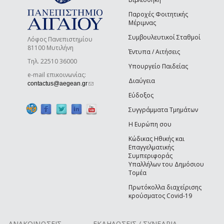
Παροχές Φοιτητικής
Μέριμνας
Συμβουλευτικοί Σταθμοί
Λόφος Πανεπιστημίου
81100 Μυτιλήνη
Έντυπα / Αιτήσεις
Τηλ. 22510 36000
Υπουργείο Παιδείας
e-mail επικοινωνίας:
Διαύγεια
(link sends e-mail)
contactus@aegean.gr
Εύδοξος
Συγγράμματα Τμημάτων
Η Ευρώπη σου
Κώδικας Ηθικής και
Επαγγελματικής
Συμπεριφοράς
Υπαλλήλων του Δημόσιου
Τομέα
Πρωτόκολλα διαχείρισης
κρούσματος Covid-19
ΑΝΑΚΟΙΝΩΣΕΙΣ
ΕΚΔΗΛΩΣΕΙΣ / ΣΥΝΕΔΡΙΑ