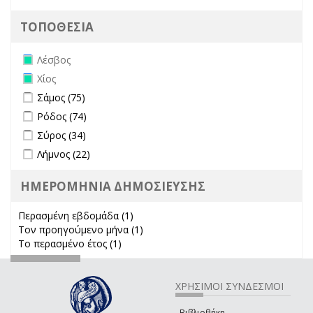
ΤΟΠΟΘΕΣΙΑ
Remove Λέσβος filter
Λέσβος
Remove Χίος filter
Χίος
Apply Σάμος filter
Apply Σάμος filter
Σάμος (75)
Apply Ρόδος filter
Apply Ρόδος filter
Ρόδος (74)
Apply Σύρος filter
Apply Σύρος filter
Σύρος (34)
Apply Λήμνος filter
Apply Λήμνος filter
Λήμνος (22)
ΗΜΕΡΟΜΗΝΙΑ ΔΗΜΟΣΙΕΥΣΗΣ
Περασμένη εβδομάδα (1)
Apply Περασμένη εβδομάδα filter
Τον προηγούμενο μήνα (1)
Apply Τον προηγούμενο μήνα
Το περασμένο έτος (1)
Apply Το περασμένο έτος filter
filter
ΧΡΗΣΙΜΟΙ ΣΥΝΔΕΣΜΟΙ
Βιβλιοθήκη