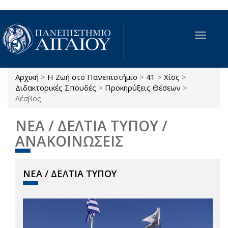
Παράκαμψη προς το κυρίως περιεχόμενο
Toggle
navigat
Αρχική
>
Η Ζωή στο Πανεπιστήμιο
>
41
>
Χίος
>
Είστε εδώ
Διδακτορικές Σπουδές
>
Προκηρύξεις Θέσεων
>
Λέσβος
ΝΕΑ / ΔΕΛΤΙΑ ΤΥΠΟΥ /
ΑΝΑΚΟΙΝΩΣΕΙΣ
ΝΕΑ / ΔΕΛΤΙΑ ΤΥΠΟΥ