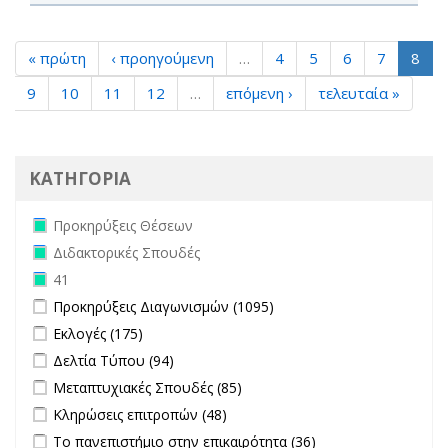
« πρώτη
‹ προηγούμενη
…
4
5
6
7
8
9
10
11
12
…
επόμενη ›
τελευταία »
ΚΑΤΗΓΟΡΙΑ
Remove Προκηρύξεις Θέσεων filter
Προκηρύξεις Θέσεων
Remove Διδακτορικές Σπουδές filter
Διδακτορικές Σπουδές
Remove 41 filter
41
Apply Προκηρύξεις Διαγωνισμών filter
Apply Προκηρύξεις
Προκηρύξεις Διαγωνισμών (1095)
Διαγωνισμών filter
Apply Εκλογές filter
Apply Εκλογές filter
Εκλογές (175)
Apply Δελτία Τύπου filter
Apply Δελτία Τύπου filter
Δελτία Τύπου (94)
Apply Μεταπτυχιακές Σπουδές filter
Apply Μεταπτυχιακές
Μεταπτυχιακές Σπουδές (85)
Σπουδές filter
Apply Κληρώσεις επιτροπών filter
Apply Κληρώσεις επιτροπών
Κληρώσεις επιτροπών (48)
filter
Apply Το πανεπιστήμιο στην επικαιρότητα filter
Apply Το
Το πανεπιστήμιο στην επικαιρότητα (36)