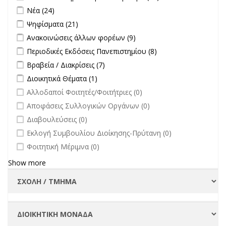
πανεπιστήμιο
Apply Νέα filter
Apply Νέα filter
Νέα (24)
στην
Apply Ψηφίσματα filter
Apply Ψηφίσματα filter
Ψηφίσματα (21)
επικαιρότητα filter
Apply Ανακοινώσεις άλλων φορέων filter
Apply Ανακοινώσεις
Ανακοινώσεις άλλων φορέων (9)
άλλων φορέων filter
Apply Περιοδικές Εκδόσεις Πανεπιστημίου filter
Apply Περιοδικές
Περιοδικές Εκδόσεις Πανεπιστημίου (8)
Εκδόσεις
Apply Βραβεία / Διακρίσεις filter
Apply Βραβεία / Διακρίσεις filter
Βραβεία / Διακρίσεις (7)
Πανεπιστημίου
Apply Διοικητικά Θέματα filter
Apply Διοικητικά Θέματα filter
Διοικητικά Θέματα (1)
filter
undefined
Αλλοδαποί Φοιτητές/Φοιτήτριες (0)
undefined
Αποφάσεις Συλλογικών Οργάνων (0)
undefined
Διαβουλεύσεις (0)
undefined
Εκλογή Συμβουλίου Διοίκησης-Πρύτανη (0)
undefined
Φοιτητική Μέριμνα (0)
Show more