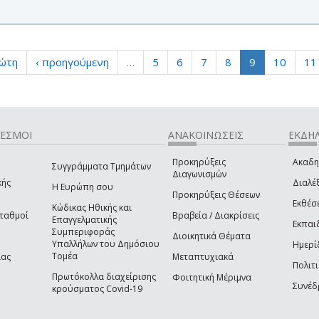
ρώτη
‹ προηγούμενη
…
5
6
7
8
9
10
11
ΔΕΣΜΟΙ
ΑΝΑΚΟΙΝΩΣΕΙΣ
ΕΚΔΗΛ
Προκηρύξεις
Ακαδη
Συγγράμματα Τμημάτων
Διαγωνισμών
κής
Διαλέξ
Η Ευρώπη σου
Προκηρύξεις Θέσεων
Εκθέσ
Κώδικας Ηθικής και
Σταθμοί
Βραβεία / Διακρίσεις
Επαγγελματικής
Εκπαι
Συμπεριφοράς
Διοικητικά Θέματα
Υπαλλήλων του Δημόσιου
Ημερί
Τομέα
ίας
Μεταπτυχιακά
Πολιτι
Πρωτόκολλα διαχείρισης
Φοιτητική Μέριμνα
Συνέδ
κρούσματος Covid-19