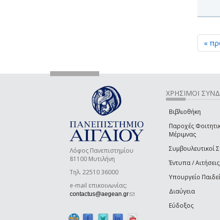
« π
ΧΡΗΣΙΜΟΙ ΣΥΝ
Βιβλιοθήκη
Παροχές Φοιτητι
Μέριμνας
Συμβουλευτικοί 
Λόφος Πανεπιστημίου
81100 Μυτιλήνη
Έντυπα / Αιτήσεις
Τηλ. 22510 36000
Υπουργείο Παιδε
e-mail επικοινωνίας:
Διαύγεια
(link sends e-mail)
contactus@aegean.gr
Εύδοξος