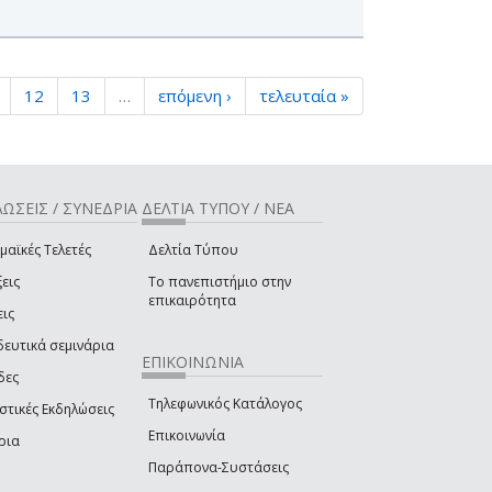
12
13
…
επόμενη ›
τελευταία »
ΩΣΕΙΣ / ΣΥΝΕΔΡΙΑ
ΔΕΛΤΙΑ ΤΥΠΟΥ / ΝΕΑ
μαϊκές Τελετές
Δελτία Τύπου
εις
Το πανεπιστήμιο στην
επικαιρότητα
εις
δευτικά σεμινάρια
ΕΠΙΚΟΙΝΩΝΙΑ
δες
Τηλεφωνικός Κατάλογος
στικές Εκδηλώσεις
Επικοινωνία
ρια
Παράπονα-Συστάσεις