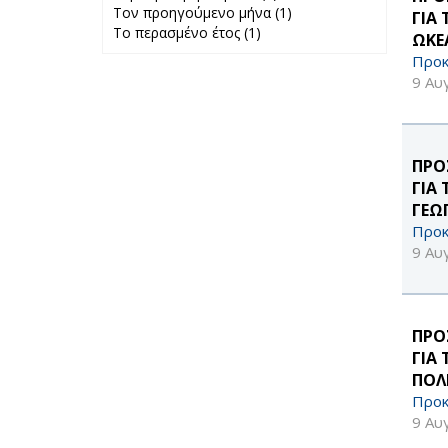
Τον προηγούμενο μήνα (1)
Περασμένη
Apply Τον
ΓΙΑ
Το περασμένο έτος (1)
Apply Το
εβδομάδα filter
προηγούμενο
ΩΚΕ
περασμένο έτος
μήνα filter
Προκ
filter
9 Αυ
ΠΡΟ
ΓΙΑ
ΓΕΩ
Προκ
9 Αυ
ΠΡΟ
ΓΙΑ
ΠΟΛ
Προκ
9 Αυ