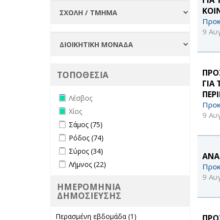
ΚΟΙ
Προκ
9 Αυ
ΠΡΟ
ΤΟΠΟΘΕΣΙΑ
ΓΙΑ
ΠΕΡ
Remove Λέσβος filter
Λέσβος
Προκ
Remove Χίος filter
Χίος
9 Αυ
Apply Σάμος filter
Apply Σάμος filter
Σάμος (75)
Apply Ρόδος filter
Apply Ρόδος filter
Ρόδος (74)
Apply Σύρος filter
Apply Σύρος filter
Σύρος (34)
ΑΝΑ
Apply Λήμνος filter
Apply Λήμνος filter
Λήμνος (22)
Προκ
9 Αυ
ΗΜΕΡΟΜΗΝΙΑ
ΔΗΜΟΣΙΕΥΣΗΣ
Περασμένη εβδομάδα (1)
Apply
ΠΡΟ