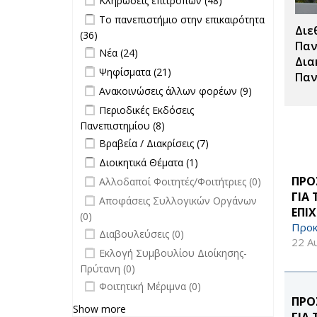
Κληρώσεις επιτροπών (48)
Σπουδές filter
Κληρώσεις
Apply Το πανεπιστήμιο στην
Το πανεπιστήμιο στην επικαιρότητα
επιτροπών
Διε
επικαιρότητα filter
(36)
Apply Το πανεπιστήμιο στην
filter
Παν
Apply Νέα filter
επικαιρότητα filter
Apply Νέα filter
Νέα (24)
Δια
Apply Ψηφίσματα filter
Apply Ψηφίσματα filter
Ψηφίσματα (21)
Παν
Apply Ανακοινώσεις άλλων φορέων
Apply
Ανακοινώσεις άλλων φορέων (9)
filter
Ανακοινώσεις
Apply Περιοδικές Εκδόσεις
Περιοδικές Εκδόσεις
άλλων
Πανεπιστημίου filter
Πανεπιστημίου (8)
Apply Περιοδικές
φορέων filter
Apply Βραβεία / Διακρίσεις filter
Εκδόσεις
Apply
Βραβεία / Διακρίσεις (7)
Πανεπιστημίου filter
Βραβεία /
Apply Διοικητικά Θέματα filter
Apply Διοικητικά
Διοικητικά Θέματα (1)
Διακρίσεις
Θέματα filter
undefined
ΠΡΟ
Αλλοδαποί Φοιτητές/Φοιτήτριες (0)
filter
ΓΙΑ
undefined
Αποφάσεις Συλλογικών Οργάνων
ΕΠΙ
(0)
Προκ
undefined
Διαβουλεύσεις (0)
22 Α
undefined
Εκλογή Συμβουλίου Διοίκησης-
Πρύτανη (0)
undefined
Φοιτητική Μέριμνα (0)
ΠΡΟ
Show more
ΓΙΑ