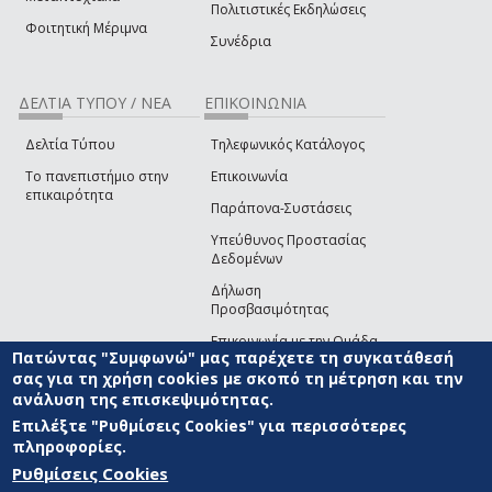
Πολιτιστικές Εκδηλώσεις
Φοιτητική Μέριμνα
Συνέδρια
ΔΕΛΤΙΑ ΤΥΠΟΥ / ΝΕΑ
ΕΠΙΚΟΙΝΩΝΙΑ
Δελτία Τύπου
Τηλεφωνικός Κατάλογος
Το πανεπιστήμιο στην
Επικοινωνία
επικαιρότητα
Παράπονα-Συστάσεις
Υπεύθυνος Προστασίας
Δεδομένων
Δήλωση
Προσβασιμότητας
Επικοινωνία με την Ομάδα
Πατώντας "Συμφωνώ" μας παρέχετε τη συγκατάθεσή
Ανάπτυξης του site
(link sends e-mail)
σας για τη χρήση cookies με σκοπό τη μέτρηση και την
ανάλυση της επισκεψιμότητας.
© ΠΑΝΕΠΙΣΤΗΜΙΟ ΑΙΓΑΙΟΥ
ΟΡΟΙ ΧΡΗΣΗΣ
ΠΟΛΙΤΙΚΗ COOKIES
ΟΜΑΔΑ
ΑΝΑΠΤΥΞΗΣ
Επιλέξτε "Ρυθμίσεις Cookies" για περισσότερες
πληροφορίες.
Ρυθμίσεις Cookies