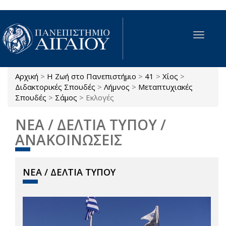
Παράκαμψη προς το κυρίως περιεχόμενο
Toggle
navigat
Αρχική
>
Η Ζωή στο Πανεπιστήμιο
>
41
>
Χίος
>
Είστε εδώ
Διδακτορικές Σπουδές
>
Λήμνος
>
Μεταπτυχιακές
Σπουδές
>
Σάμος
>
Εκλογές
ΝΕΑ / ΔΕΛΤΙΑ ΤΥΠΟΥ /
ΑΝΑΚΟΙΝΩΣΕΙΣ
ΝΕΑ / ΔΕΛΤΙΑ ΤΥΠΟΥ