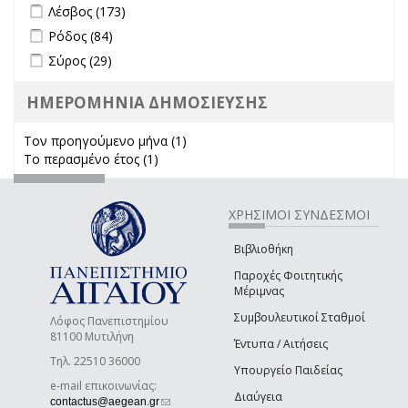
Apply Λέσβος filter
Apply Λέσβος filter
Λέσβος (173)
Apply Ρόδος filter
Apply Ρόδος filter
Ρόδος (84)
Apply Σύρος filter
Apply Σύρος filter
Σύρος (29)
ΗΜΕΡΟΜΗΝΙΑ ΔΗΜΟΣΙΕΥΣΗΣ
Τον προηγούμενο μήνα (1)
Apply Τον προηγούμενο μήνα
Το περασμένο έτος (1)
Apply Το περασμένο έτος filter
filter
ΧΡΗΣΙΜΟΙ ΣΥΝΔΕΣΜΟΙ
Βιβλιοθήκη
Παροχές Φοιτητικής
Μέριμνας
Συμβουλευτικοί Σταθμοί
Λόφος Πανεπιστημίου
81100 Μυτιλήνη
Έντυπα / Αιτήσεις
Τηλ. 22510 36000
Υπουργείο Παιδείας
e-mail επικοινωνίας:
Διαύγεια
(link sends e-mail)
contactus@aegean.gr