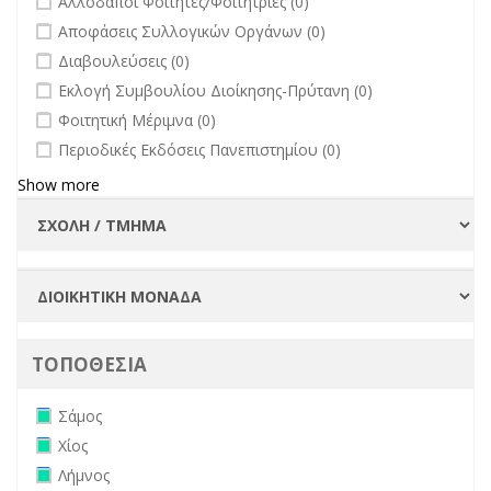
Αλλοδαποί Φοιτητές/Φοιτήτριες (0)
undefined
Αποφάσεις Συλλογικών Οργάνων (0)
undefined
Διαβουλεύσεις (0)
undefined
Εκλογή Συμβουλίου Διοίκησης-Πρύτανη (0)
undefined
Φοιτητική Μέριμνα (0)
undefined
Περιοδικές Εκδόσεις Πανεπιστημίου (0)
Show more
ΤΟΠΟΘΕΣΙΑ
Remove Σάμος filter
Σάμος
Remove Χίος filter
Χίος
Remove Λήμνος filter
Λήμνος