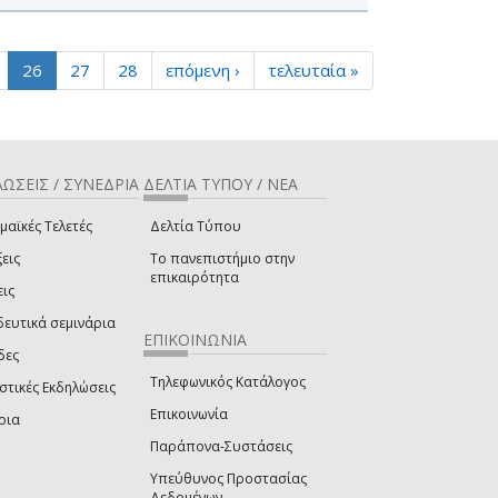
26
27
28
επόμενη ›
τελευταία »
ΩΣΕΙΣ / ΣΥΝΕΔΡΙΑ
ΔΕΛΤΙΑ ΤΥΠΟΥ / ΝΕΑ
μαϊκές Τελετές
Δελτία Τύπου
εις
Το πανεπιστήμιο στην
επικαιρότητα
εις
δευτικά σεμινάρια
ΕΠΙΚΟΙΝΩΝΙΑ
δες
Τηλεφωνικός Κατάλογος
στικές Εκδηλώσεις
Επικοινωνία
ρια
Παράπονα-Συστάσεις
Υπεύθυνος Προστασίας
Δεδομένων