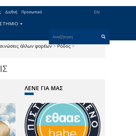
EN
ς
Διεθνή
Προσωπικό
ΙΣΤΗΜΙΟ
Φόρμα
οινώσεις άλλων φορέων
>
Ρόδος
>
αναζήτησης
Αναζήτηση
ΙΣ
ΛΕΝΕ ΓΙΑ ΜΑΣ