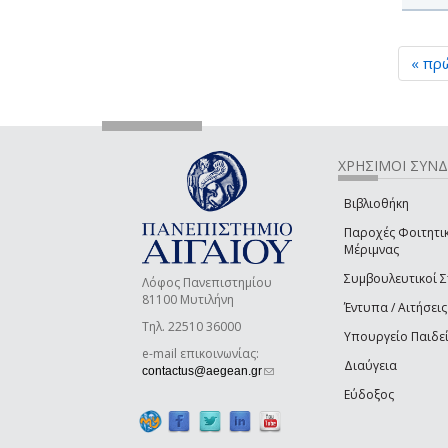
« πρ
ΧΡΗΣΙΜΟΙ ΣΥΝ
Βιβλιοθήκη
Παροχές Φοιτητι
Μέριμνας
Συμβουλευτικοί 
Λόφος Πανεπιστημίου
81100 Μυτιλήνη
Έντυπα / Αιτήσεις
Τηλ. 22510 36000
Υπουργείο Παιδε
e-mail επικοινωνίας:
Διαύγεια
(link sends e-mail)
contactus@aegean.gr
Εύδοξος