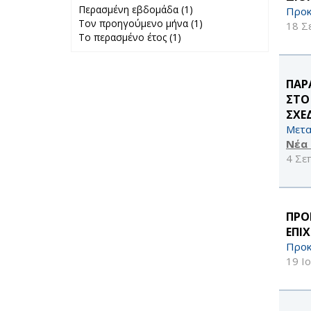
Περασμένη εβδομάδα (1)
Apply
Προκ
Τον προηγούμενο μήνα (1)
Περασμένη
Apply Τον
18 Σ
Το περασμένο έτος (1)
Apply Το
εβδομάδα filter
προηγούμενο
περασμένο έτος
μήνα filter
filter
ΠΑΡ
ΣΤΟ
ΣΧΕ
Μετα
Νέα
4 Σε
ΠΡΟ
ΕΠΙ
Προκ
19 Ι