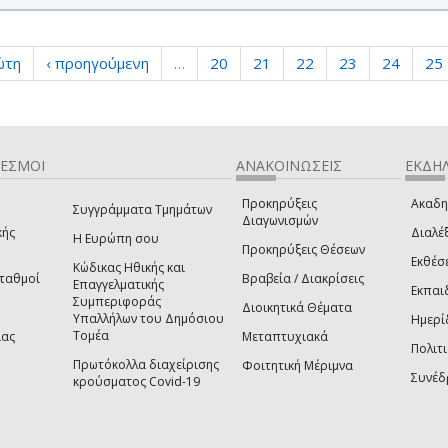
ώτη
‹ προηγούμενη
…
20
21
22
23
24
25
ΔΕΣΜΟΙ
ΑΝΑΚΟΙΝΩΣΕΙΣ
ΕΚΔΗΛ
Προκηρύξεις
Ακαδη
Συγγράμματα Τμημάτων
Διαγωνισμών
κής
Διαλέξ
Η Ευρώπη σου
Προκηρύξεις Θέσεων
Εκθέσ
Κώδικας Ηθικής και
Σταθμοί
Βραβεία / Διακρίσεις
Επαγγελματικής
Εκπαι
Συμπεριφοράς
Διοικητικά Θέματα
Υπαλλήλων του Δημόσιου
Ημερί
Τομέα
ίας
Μεταπτυχιακά
Πολιτι
Πρωτόκολλα διαχείρισης
Φοιτητική Μέριμνα
Συνέδ
κρούσματος Covid-19