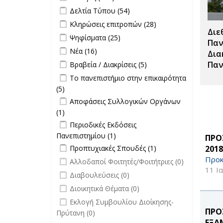
Διαγωνισμών
Apply Δελτία Τύπου filter
Apply Δελτία
Δελτία Τύπου (54)
filter
Τύπου filter
Apply Κληρώσεις επιτροπών filter
Apply
Κληρώσεις επιτροπών (28)
Διε
Κληρώσεις
Apply Ψηφίσματα filter
Apply Ψηφίσματα filter
Ψηφίσματα (25)
επιτροπών
Παν
Apply Νέα filter
Apply Νέα filter
Νέα (16)
filter
Δια
Apply Βραβεία / Διακρίσεις filter
Apply
Παν
Βραβεία / Διακρίσεις (5)
Βραβεία /
Apply Το πανεπιστήμιο στην
Το πανεπιστήμιο στην επικαιρότητα
Διακρίσεις
επικαιρότητα filter
(5)
Apply Το πανεπιστήμιο στην
filter
Apply Αποφάσεις Συλλογικών
επικαιρότητα filter
Αποφάσεις Συλλογικών Οργάνων
Οργάνων filter
(1)
Apply Αποφάσεις Συλλογικών
Apply Περιοδικές Εκδόσεις
Οργάνων filter
Περιοδικές Εκδόσεις
Πανεπιστημίου filter
Πανεπιστημίου (1)
Apply Περιοδικές
ΠΡΟ
Apply Προπτυχιακές Σπουδές filter
Εκδόσεις
Apply
201
Προπτυχιακές Σπουδές (1)
Πανεπιστημίου filter
Προπτυχιακές
Προκ
undefined
Αλλοδαποί Φοιτητές/Φοιτήτριες (0)
Σπουδές filter
11 Ι
undefined
Διαβουλεύσεις (0)
undefined
Διοικητικά Θέματα (0)
undefined
Εκλογή Συμβουλίου Διοίκησης-
ΠΡΟ
Πρύτανη (0)
ΕΞΑ