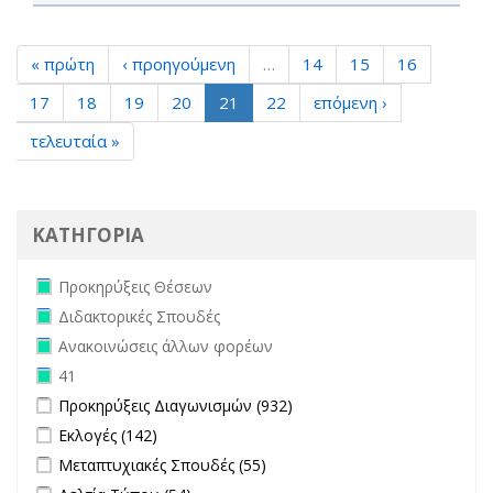
« πρώτη
‹ προηγούμενη
…
14
15
16
17
18
19
20
21
22
επόμενη ›
τελευταία »
ΚΑΤΗΓΟΡΙΑ
Remove Προκηρύξεις Θέσεων filter
Προκηρύξεις Θέσεων
Remove Διδακτορικές Σπουδές filter
Διδακτορικές Σπουδές
Remove Ανακοινώσεις άλλων φορέων filter
Ανακοινώσεις άλλων φορέων
Remove 41 filter
41
Apply Προκηρύξεις Διαγωνισμών filter
Apply Προκηρύξεις
Προκηρύξεις Διαγωνισμών (932)
Διαγωνισμών filter
Apply Εκλογές filter
Apply Εκλογές filter
Εκλογές (142)
Apply Μεταπτυχιακές Σπουδές filter
Apply Μεταπτυχιακές
Μεταπτυχιακές Σπουδές (55)
Σπουδές filter
Apply Δελτία Τύπου filter
Apply Δελτία Τύπου filter