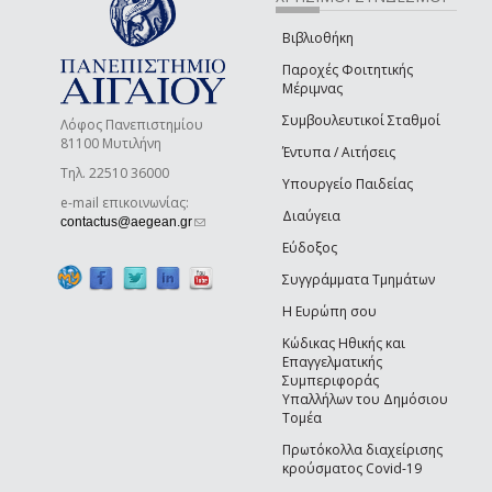
Βιβλιοθήκη
Παροχές Φοιτητικής
Μέριμνας
Συμβουλευτικοί Σταθμοί
Λόφος Πανεπιστημίου
81100 Μυτιλήνη
Έντυπα / Αιτήσεις
Τηλ. 22510 36000
Υπουργείο Παιδείας
e-mail επικοινωνίας:
Διαύγεια
(link sends e-mail)
contactus@aegean.gr
Εύδοξος
Συγγράμματα Τμημάτων
Η Ευρώπη σου
Κώδικας Ηθικής και
Επαγγελματικής
Συμπεριφοράς
Υπαλλήλων του Δημόσιου
Τομέα
Πρωτόκολλα διαχείρισης
κρούσματος Covid-19