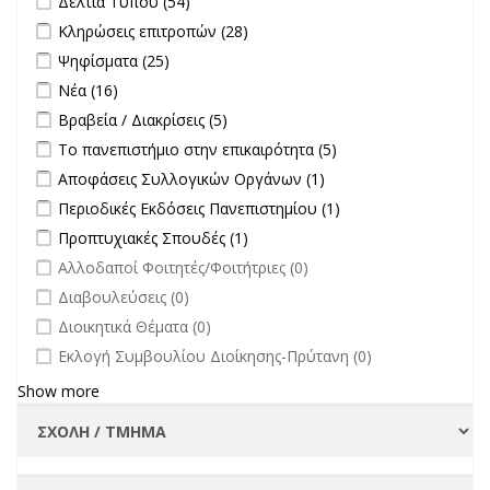
Δελτία Τύπου (54)
Apply Κληρώσεις επιτροπών filter
Apply Κληρώσεις επιτροπών
Κληρώσεις επιτροπών (28)
filter
Apply Ψηφίσματα filter
Apply Ψηφίσματα filter
Ψηφίσματα (25)
Apply Νέα filter
Apply Νέα filter
Νέα (16)
Apply Βραβεία / Διακρίσεις filter
Apply Βραβεία / Διακρίσεις filter
Βραβεία / Διακρίσεις (5)
Apply Το πανεπιστήμιο στην επικαιρότητα filter
Apply Το
Το πανεπιστήμιο στην επικαιρότητα (5)
πανεπιστήμιο στην
Apply Αποφάσεις Συλλογικών Οργάνων filter
Apply Αποφάσεις
Αποφάσεις Συλλογικών Οργάνων (1)
επικαιρότητα filter
Συλλογικών
Apply Περιοδικές Εκδόσεις Πανεπιστημίου filter
Apply Περιοδικές
Περιοδικές Εκδόσεις Πανεπιστημίου (1)
Οργάνων filter
Εκδόσεις
Apply Προπτυχιακές Σπουδές filter
Apply Προπτυχιακές Σπουδές
Προπτυχιακές Σπουδές (1)
Πανεπιστημίου
filter
undefined
Αλλοδαποί Φοιτητές/Φοιτήτριες (0)
filter
undefined
Διαβουλεύσεις (0)
undefined
Διοικητικά Θέματα (0)
undefined
Εκλογή Συμβουλίου Διοίκησης-Πρύτανη (0)
Show more