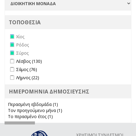
ΤΟΠΟΘΕΣΙΑ
Remove Χίος filter
Χίος
Remove Ρόδος filter
Ρόδος
Remove Σύρος filter
Σύρος
Apply Λέσβος filter
Apply Λέσβος filter
Λέσβος (130)
Apply Σάμος filter
Apply Σάμος filter
Σάμος (76)
Apply Λήμνος filter
Apply Λήμνος filter
Λήμνος (22)
ΗΜΕΡΟΜΗΝΙΑ ΔΗΜΟΣΙΕΥΣΗΣ
Περασμένη εβδομάδα (1)
Apply Περασμένη εβδομάδα filter
Τον προηγούμενο μήνα (1)
Apply Τον προηγούμενο μήνα
Το περασμένο έτος (1)
Apply Το περασμένο έτος filter
filter
ΧΡΗΣΙΜΟΙ ΣΥΝΔΕΣΜΟΙ