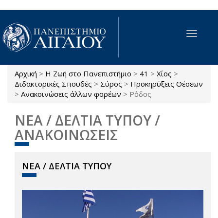
Παράκαμψη προς το κυρίως περιεχόμενο
Toggle
navigat
Αρχική
>
Η Ζωή στο Πανεπιστήμιο
>
41
>
Χίος
>
Είστε εδώ
Διδακτορικές Σπουδές
>
Σύρος
>
Προκηρύξεις Θέσεων
>
Ανακοινώσεις άλλων φορέων
>
Ρόδος
ΝΕΑ / ΔΕΛΤΙΑ ΤΥΠΟΥ /
ΑΝΑΚΟΙΝΩΣΕΙΣ
ΝΕΑ / ΔΕΛΤΙΑ ΤΥΠΟΥ