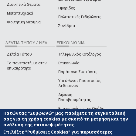
Διοικητικά Θέματα
Ημερίδες
Μεταπτυχιακά
Πολιτιστικές Εκδηλώσεις
Φοιτητική Μέριμνα
Συνέδρια
ΔΕΛΤΙΑ ΤΥΠΟΥ / ΝΕΑ
ΕΠΙΚΟΙΝΩΝΙΑ
Δελτία Τύπου
Τηλεφωνικός Κατάλογος
Το πανεπιστήμιο στην
Επικοινωνία
επικαιρότητα
Παράπονα-Συστάσεις
Υπεύθυνος Προστασίας
Δεδομένων
Δήλωση
Προσβασιμότητας
Επικοινωνία με την Ομάδα
Πατώντας "Συμφωνώ" μας παρέχετε τη συγκατάθεσή
Ανάπτυξης του site
(link sends e-mail)
σας για τη χρήση cookies με σκοπό τη μέτρηση και την
ανάλυση της επισκεψιμότητας.
© ΠΑΝΕΠΙΣΤΗΜΙΟ ΑΙΓΑΙΟΥ
ΟΡΟΙ ΧΡΗΣΗΣ
ΠΟΛΙΤΙΚΗ COOKIES
ΟΜΑΔΑ
ΑΝΑΠΤΥΞΗΣ
Επιλέξτε "Ρυθμίσεις Cookies" για περισσότερες