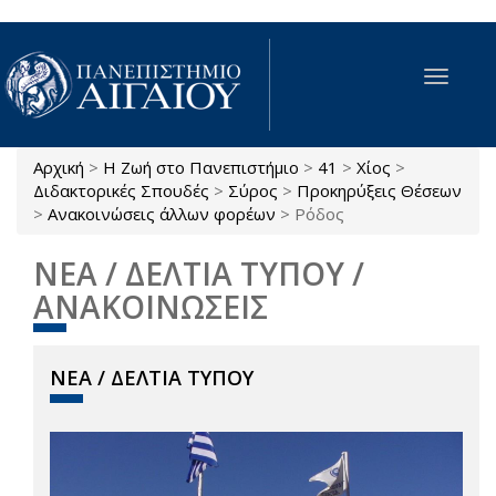
Παράκαμψη προς το κυρίως περιεχόμενο
Toggle
navigat
Αρχική
>
Η Ζωή στο Πανεπιστήμιο
>
41
>
Χίος
>
Είστε εδώ
Διδακτορικές Σπουδές
>
Σύρος
>
Προκηρύξεις Θέσεων
>
Ανακοινώσεις άλλων φορέων
>
Ρόδος
ΝΕΑ / ΔΕΛΤΙΑ ΤΥΠΟΥ /
ΑΝΑΚΟΙΝΩΣΕΙΣ
ΝΕΑ / ΔΕΛΤΙΑ ΤΥΠΟΥ