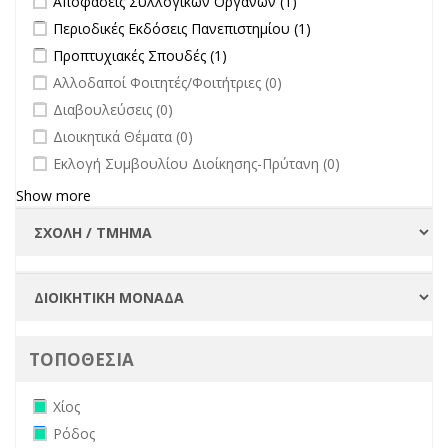
Αποφάσεις Συλλογικών Οργάνων (1)
επικαιρότητα filter
Συλλογικών
Apply Περιοδικές Εκδόσεις Πανεπιστημίου filter
Apply Περιοδικές
Περιοδικές Εκδόσεις Πανεπιστημίου (1)
Οργάνων filter
Εκδόσεις
Apply Προπτυχιακές Σπουδές filter
Apply Προπτυχιακές Σπουδές
Προπτυχιακές Σπουδές (1)
Πανεπιστημίου
filter
undefined
Αλλοδαποί Φοιτητές/Φοιτήτριες (0)
filter
undefined
Διαβουλεύσεις (0)
undefined
Διοικητικά Θέματα (0)
undefined
Εκλογή Συμβουλίου Διοίκησης-Πρύτανη (0)
Show more
ΤΟΠΟΘΕΣΙΑ
Remove Χίος filter
Χίος
Remove Ρόδος filter
Ρόδος