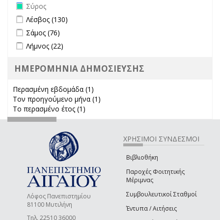
Remove Σύρος filter
Σύρος
Apply Λέσβος filter
Apply Λέσβος filter
Λέσβος (130)
Apply Σάμος filter
Apply Σάμος filter
Σάμος (76)
Apply Λήμνος filter
Apply Λήμνος filter
Λήμνος (22)
ΗΜΕΡΟΜΗΝΙΑ ΔΗΜΟΣΙΕΥΣΗΣ
Περασμένη εβδομάδα (1)
Apply Περασμένη εβδομάδα filter
Τον προηγούμενο μήνα (1)
Apply Τον προηγούμενο μήνα
Το περασμένο έτος (1)
Apply Το περασμένο έτος filter
filter
ΧΡΗΣΙΜΟΙ ΣΥΝΔΕΣΜΟΙ
Βιβλιοθήκη
Παροχές Φοιτητικής
Μέριμνας
Συμβουλευτικοί Σταθμοί
Λόφος Πανεπιστημίου
81100 Μυτιλήνη
Έντυπα / Αιτήσεις
Τηλ. 22510 36000