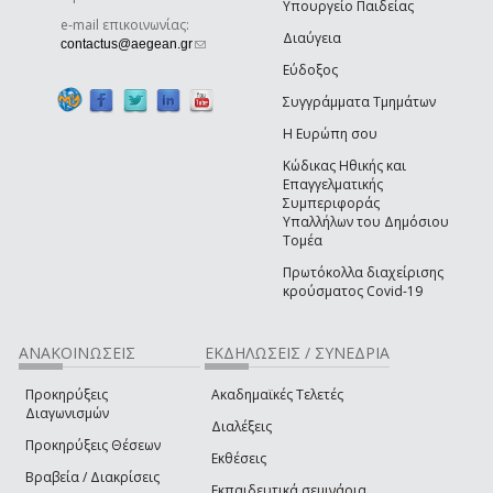
Υπουργείο Παιδείας
e-mail επικοινωνίας:
Διαύγεια
(link sends e-mail)
contactus@aegean.gr
Εύδοξος
Συγγράμματα Τμημάτων
Η Ευρώπη σου
Κώδικας Ηθικής και
Επαγγελματικής
Συμπεριφοράς
Υπαλλήλων του Δημόσιου
Τομέα
Πρωτόκολλα διαχείρισης
κρούσματος Covid-19
ΑΝΑΚΟΙΝΩΣΕΙΣ
ΕΚΔΗΛΩΣΕΙΣ / ΣΥΝΕΔΡΙΑ
Προκηρύξεις
Ακαδημαϊκές Τελετές
Διαγωνισμών
Διαλέξεις
Προκηρύξεις Θέσεων
Εκθέσεις
Βραβεία / Διακρίσεις
Εκπαιδευτικά σεμινάρια