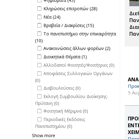
Ψηφίσματα (45)
Σπουδές filter
Apply Κληρώσεις επιτροπών filter
Apply
Κληρώσεις επιτροπών (28)
Διε
Κληρώσεις
Apply Νέα filter
Apply Νέα filter
Νέα (24)
επιτροπών
Παν
Apply Βραβεία / Διακρίσεις filter
Apply
Βραβεία / Διακρίσεις (15)
filter
Δια
Βραβεία /
Apply Το πανεπιστήμιο στην
Παν
Το πανεπιστήμιο στην επικαιρότητα
Διακρίσεις
επικαιρότητα filter
(10)
Apply Το πανεπιστήμιο στην
filter
Apply Ανακοινώσεις άλλων φορέων
επικαιρότητα filter
Apply
Ανακοινώσεις άλλων φορέων (2)
filter
Ανακοινώσεις
Apply Διοικητικά Θέματα filter
Apply Διοικητικά
Διοικητικά Θέματα (1)
άλλων
Θέματα filter
undefined
Αλλοδαποί Φοιτητές/Φοιτήτριες (0)
φορέων filter
undefined
Αποφάσεις Συλλογικών Οργάνων
ΑΝΑ
(0)
Προκ
undefined
Διαβουλεύσεις (0)
5 Αυ
undefined
Εκλογή Συμβουλίου Διοίκησης-
Πρύτανη (0)
undefined
Φοιτητική Μέριμνα (0)
undefined
ΠΡΟ
Περιοδικές Εκδόσεις
ΕΝΤ
Πανεπιστημίου (0)
ΧΕΙ
Show more
Προκ