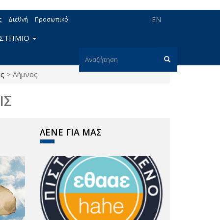
EN
ς
Διεθνή
Προσωπικό
ΙΣΤΗΜΙΟ
Φόρμα
ος
>
Λήμνος
αναζήτησης
Αναζήτηση
ΙΣ
ΛΕΝΕ ΓΙΑ ΜΑΣ