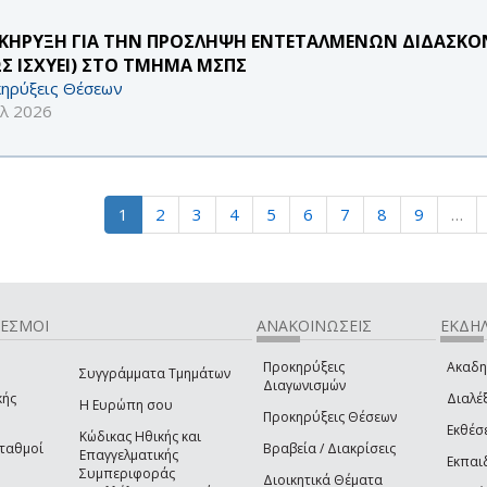
ΚΗΡΥΞΗ ΓΙΑ ΤΗΝ ΠΡΟΣΛΗΨΗ ΕΝΤΕΤΑΛΜΕΝΩΝ ΔΙΔΑΣΚΟΝΤ
Σ ΙΣΧΥΕΙ) ΣΤΟ ΤΜΗΜΑ ΜΣΠΣ
ηρύξεις Θέσεων
υλ 2026
1
2
3
4
5
6
7
8
9
…
ΔΕΣΜΟΙ
ΑΝΑΚΟΙΝΩΣΕΙΣ
ΕΚΔΗΛ
Προκηρύξεις
Ακαδη
Συγγράμματα Τμημάτων
Διαγωνισμών
κής
Διαλέξ
Η Ευρώπη σου
Προκηρύξεις Θέσεων
Εκθέσ
Κώδικας Ηθικής και
Σταθμοί
Βραβεία / Διακρίσεις
Επαγγελματικής
Εκπαι
Συμπεριφοράς
Διοικητικά Θέματα